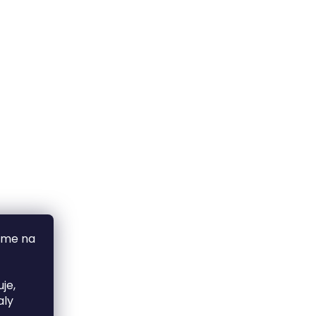
áme na
je,
aly