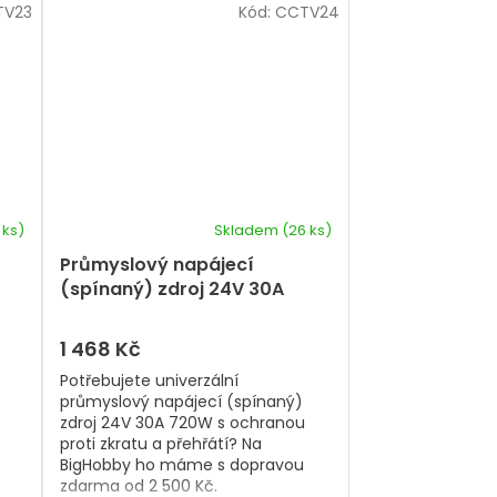
TV23
Kód:
CCTV24
 ks)
Skladem
(26 ks)
Průmyslový napájecí
(spínaný) zdroj 24V 30A
720W (aktivní chlazení)
1 468 Kč
Potřebujete univerzální
průmyslový napájecí (spínaný)
zdroj 24V 30A 720W s ochranou
proti zkratu a přehřátí? Na
BigHobby ho máme s dopravou
zdarma od 2 500 Kč.