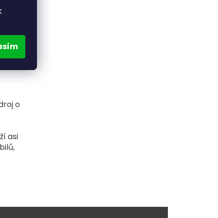
k
asím
droj o
í asi
ilů,