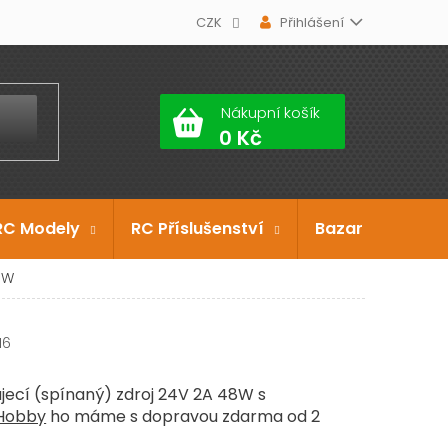
CZK
Přihlášení
Nákupní košík
RC Modely
RC Příslušenství
Bazar
Dárko
8W
16
jecí (spínaný) zdroj 24V 2A 48W s
Hobby
ho máme s dopravou zdarma od 2