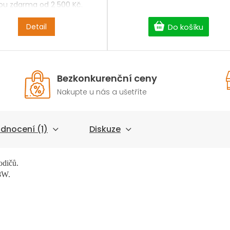
ou zdarma od 2 500 Kč.
Detail
Do košíku
Bezkonkurenční ceny
Nakupte u nás a ušetříte
dnocení (1)
Diskuze
mi pro připojení vodičů.
8W.