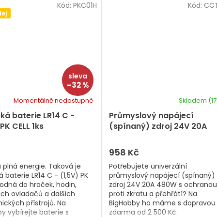
Kód:
PKC01H
Kód:
CC
ej
–32 %
Momentálně nedostupné
Skladem
(17
cká baterie LR14 C -
Průmyslový napájecí
 PK CELL 1ks
(spínaný) zdroj 24V 20A
480W (aktivní chlazení)
958 Kč
 plná energie. Taková je
Potřebujete univerzální
á baterie LR14 C - (1,5V) PK
průmyslový napájecí (spínaný)
odná do hraček, hodin,
zdroj 24V 20A 480W s ochranou
ch ovladačů a dalších
proti zkratu a přehřátí? Na
nických přístrojů. Na
BigHobby ho máme s dopravou
y vybírejte baterie s
zdarma od 2 500 Kč.