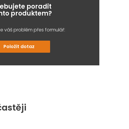
řebujete poradit
ímto produktem?
e váš problém přes formulář:
Položit dotaz
častěji