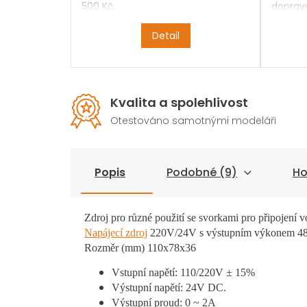
500 Kč.
doprav
Detail
Kvalita a spolehlivost
Otestováno samotnými modeláři
Popis
Podobné (9)
Ho
Zdroj pro různé použití se svorka
Napájecí zdroj
220V/24V s výstupním výkonem 4
Rozměr (mm) 110x78x36
Vstupní napětí: 110/220V ± 15%
Výstupní napětí: 24V DC.
Výstupní proud: 0 ~ 2A