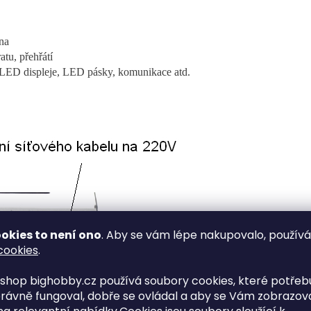
na
atu, přehřátí
 LED displeje, LED pásky, komunikace atd.
okies to není ono
. Aby se vám lépe nakupovalo, použív
cookies
.
shop bighobby.cz používá soubory cookies, které potřebu
rávně fungoval, dobře se ovládal a aby se Vám zobrazov