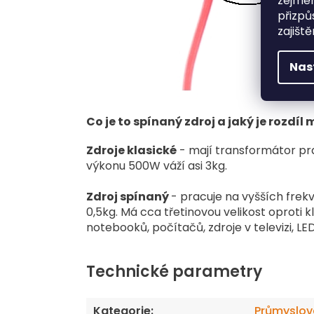
zejmén
přizpů
zajišt
Nas
Co je to spínaný zdroj a jaký je rozdí
Zdroje klasické
- mají transformátor prac
výkonu 500W váží asi 3kg.
Zdroj spínaný
- pracuje na vyšších frek
0,5kg.
Má cca třetinovou velikost oproti k
notebooků, počítačů, zdroje v televizi, LE
Technické parametry
Kategorie
:
Průmyslov