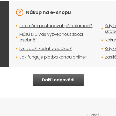
Nákup na e-shopu
Jak mám postupovat při reklamaci?
Kdy b
skla
Můžu si u Vás vyzvednout zboží
osobně?
Nakup
Lze zboží zaslat v obálce?
Když 
Jak funguje platba kartou online?
Zasíl
Další odpovědi
E-mail