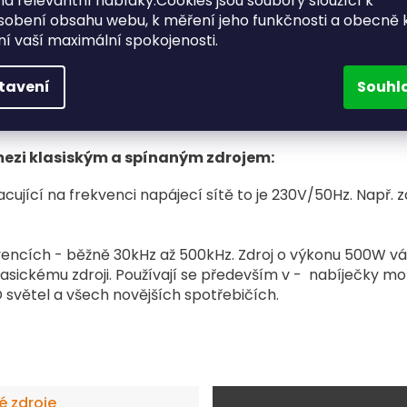
a relevantní nabídky.Cookies jsou soubory sloužící k
sobení obsahu webu, k měření jeho funkčnosti a obecně 
ění vaší maximální spokojenosti.
tavení
Souhl
l mezi klasiským a spínaným zdrojem:
ující na frekvenci napájecí sítě to je 230V/50Hz. Např. z
vencích - běžně 30kHz až 500kHz. Zdroj o výkonu 500W váž
lasickému zdroji. Používají se především v -
nabíječky mob
D světel a všech novějších spotřebičích.
é zdroje