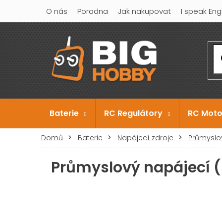
Přejít
O nás
Poradna
Jak nakupovat
I speak Eng
na
obsah
Baterie
RC Regulátory
RC Moto
Domů
Baterie
Napájecí zdroje
Průmyslo
Průmyslový napájecí (