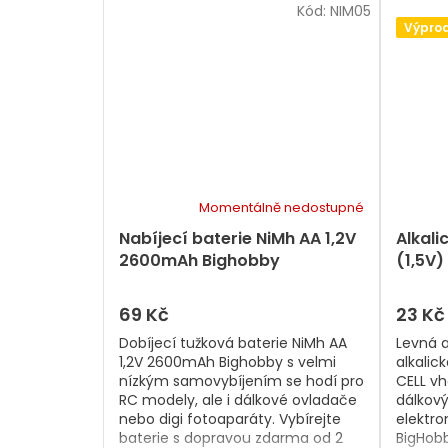
Kód:
NIM05
Výprod
Momentálně nedostupné
Nabíjecí baterie NiMh AA 1,2V
Alkali
2600mAh Bighobby
(1,5V)
69 Kč
23 Kč
Dobíjecí tužková baterie NiMh AA
Levná a
1,2V 2600mAh Bighobby s velmi
alkalick
nízkým samovybíjením se hodí pro
CELL vh
RC modely, ale i dálkové ovladače
dálkový
nebo digi fotoaparáty. Vybírejte
elektro
baterie s dopravou zdarma od 2
BigHobb