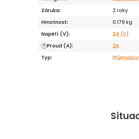
Záruka
:
2 roky
Hmotnost
:
0.179 kg
Napětí (V)
:
24 (V)
Proud (A)
:
2A
?
Typ
:
Průmyslov
Situac