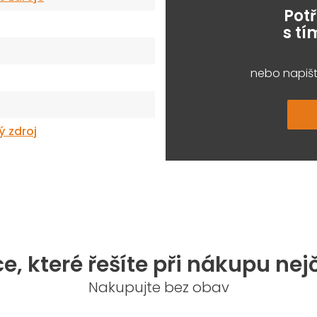
Pot
s t
nebo napišt
ý zdroj
e, které řešíte při nákupu nej
Nakupujte bez obav