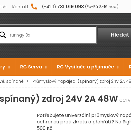
731 019 093
lish
Kontakt
Hledat
ry
RC Serva
RC Vysílače a přijímače
vé, spínané
Průmyslový napájecí (spínaný) zdroj 24V 2A 4
spínaný) zdroj 24V 2A 48W
CCTV
Potřebujete univerzální průmyslový napá
ochranou proti zkratu a přehřátí? Na
Big
500 Kč.