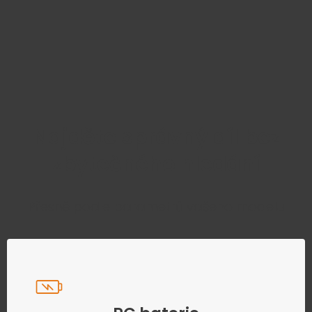
Najděte správný díl bez
zbytečného hledání
Přesně podle parametrů vašeho modelu