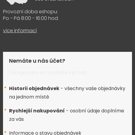
Provozní doba eshopu:
Po - Pá 8:00 - 16:00 hod.
více informací
Nemáte u nás účet?
Zaregistrujte se a získejte výhody:
Historii objednávek
- všechny vaše objednávky
na jednom místě
Rychlejší nakupování
- osobní údaje doplníme
za vás
Informace o stavu objednávek