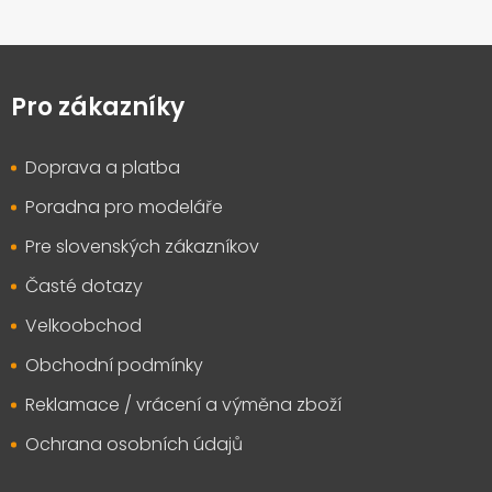
Z
á
p
Pro zákazníky
a
t
Doprava a platba
í
Poradna pro modeláře
Pre slovenských zákazníkov
Časté dotazy
Velkoobchod
Obchodní podmínky
Reklamace / vrácení a výměna zboží
Ochrana osobních údajů