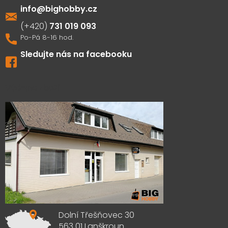
info
@
bighobby.cz
731 019 093
Sledujte nás na facebooku
Výdejna zboží
Dolní Třešňovec 30
563 01 Lanškroun