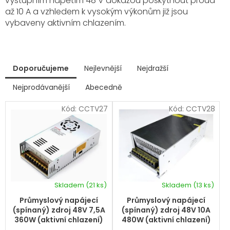
výstupním napětím 48 V dokážou poskytnout proud
až 10 A a vzhledem k vysokým výkonům již jsou
vybaveny aktivním chlazením.
V
Doporučujeme
Nejlevnější
Nejdražší
ý
p
Nejprodávanější
Abecedně
Ř
i
a
s
Kód:
CCTV27
Kód:
CCTV28
z
p
e
r
n
í
o
p
d
r
u
o
k
d
Skladem
(21 ks)
Skladem
(13 ks)
t
Průměrné
u
hodnocení
ů
k
Průmyslový napájecí
Průmyslový napájecí
produktu
t
(spínaný) zdroj 48V 7,5A
(spínaný) zdroj 48V 10A
je
ů
360W (aktivní chlazení)
480W (aktivní chlazení)
5,0