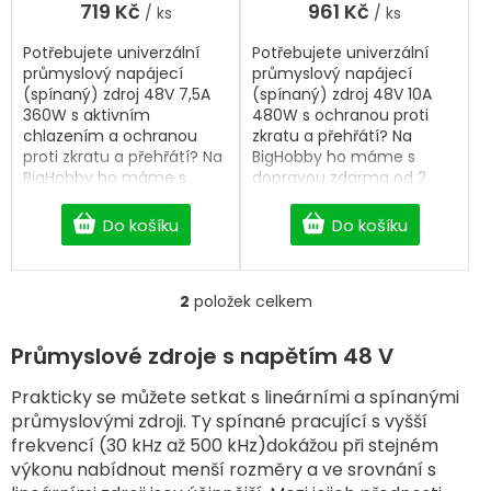
719 Kč
961 Kč
/ ks
/ ks
z
5
Potřebujete univerzální
Potřebujete univerzální
hvězdiček.
průmyslový napájecí
průmyslový napájecí
(spínaný) zdroj 48V 7,5A
(spínaný) zdroj 48V 10A
360W s aktivním
480W s ochranou proti
chlazením a ochranou
zkratu a přehřátí? Na
proti zkratu a přehřátí? Na
BigHobby ho máme s
BigHobby ho máme s
dopravou zdarma od 2
dopravou zdarma od 2
500 Kč.
500 Kč.
Do košíku
Do košíku
2
položek celkem
O
v
l
Průmyslové zdroje s napětím 48 V
á
d
Prakticky se můžete setkat s lineárními a spínanými
a
průmyslovými zdroji. Ty spínané pracující s vyšší
c
frekvencí (30 kHz až 500 kHz)dokážou při stejném
í
výkonu nabídnout menší rozměry a ve srovnání s
p