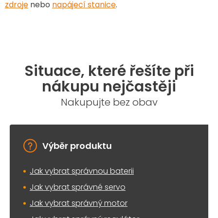
zdroje
nebo
napájecí stanice
.
Situace, které řešíte při
nákupu nejčastěji
Nakupujte bez obav
Výběr produktu
Jak vybrat správnou baterii
Jak vybrat správné servo
Jak vybrat správný motor