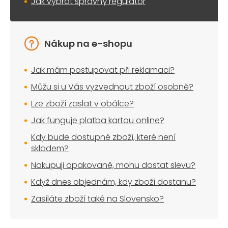
Jak vybrat správný regulátor
Nákup na e-shopu
Jak mám postupovat při reklamaci?
Můžu si u Vás vyzvednout zboží osobně?
Lze zboží zaslat v obálce?
Jak funguje platba kartou online?
Kdy bude dostupné zboží, které není
skladem?
Nakupuji opakovaně, mohu dostat slevu?
Když dnes objednám, kdy zboží dostanu?
Zasíláte zboží také na Slovensko?