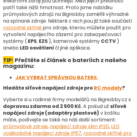
lineárními zdroji jsou účinnější. Mezi jejich přednosti
r
v
patří také nižší hmotnost. Proto jsme nabídku
k
průmyslových zdrojů na BigHobby zaměřili výhradně
y
na spínané zdroje. Některé z nich jsou již také součástí
v
rozvodné skříně
pro zdroje, kterou můžete použít pro
ý
vytvoření napájecího zázemí pro zabezpečovací
p
systémy (
EPS
,
EZS
), kamerové systémy
CCTV
)
i
anebo
LED osvětlení
či jiné aplikace.
s
u
TIP:
Přečtěte si článek o bateriích z našeho
magazínu:
JAK VYBRAT SPRÁVNOU BATERII.
Hledáte síťové napájecí zdroje pro
RC modely
?
Vyberte si u rodinné firmy modelářů na BigHobby.cz s
dopravou zdarma od 2 500 Kč
. A pokud už
síťové
napájecí zdroje (adaptéry plastové)
v košíku
máte, podívejte se také na náš další sortiment
:
průmyslové zdroje
,
napájecí zdroje slim IP20
,
LED
voděodolné napájecí zdroje IP67
,
rozvodné skříně pro