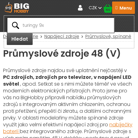
Přejít
CZK
na
obsah
Domů
Baterie
Napájecí zdroje
Průmyslové, spínané
Hledat
Průmyslové zdroje 48 (V)
Průmyslové zdroje najdou své uplatnění nejčastěji v
PC zdrojích, zdrojích pro televizor, v napájení LED
světel
, apod. Setkat se s nimi můžete téměř ve všech
moderních elektronických přístrojích. Proto jsme pro
vás na BigHobby připravili nabídku průmyslových
zdrojů s integrovaným aktivním chlazením, ochranou
proti přetížení, přepětí či zkratu, a dalšími ochrannými
prvky. V oblasti modelařiny můžete spínané zdroje
využít jako velmi efektivní napájecí zdroj pro
nabíječky
baterií
bez integrovaného zdroje. Průmyslové zdroje s