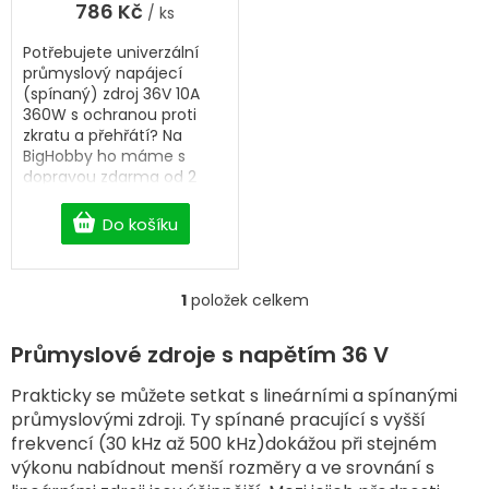
786 Kč
/ ks
Potřebujete univerzální
průmyslový napájecí
(spínaný) zdroj 36V 10A
360W s ochranou proti
zkratu a přehřátí? Na
BigHobby ho máme s
dopravou zdarma od 2
500 Kč.
Do košíku
1
položek celkem
O
v
l
Průmyslové zdroje s napětím 36 V
á
d
Prakticky se můžete setkat s lineárními a spínanými
a
průmyslovými zdroji. Ty spínané pracující s vyšší
c
frekvencí (30 kHz až 500 kHz)dokážou při stejném
í
výkonu nabídnout menší rozměry a ve srovnání s
p