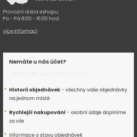
Provozní doba eshopu:
Po - Pá 8:00 - 16:00 hod.
více informací
Nemáte u nás účet?
Zaregistrujte se a získejte výhody:
Historii objednávek
- všechny vaše objednávky
na jednom místě
Rychlejší nakupování
- osobní údaje doplníme
za vás
Informace o stavu objednávek