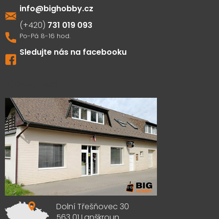
info
@
bighobby.cz
731 019 093
Sledujte nás na facebooku
Výdejna zboží
Dolní Třešňovec 30
563 01 Lanškroun