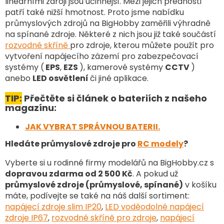
lineárními zdroji jsou účinnější. Mezi jejich přednosti
r
v
patří také nižší hmotnost. Proto jsme nabídku
k
průmyslových zdrojů na BigHobby zaměřili výhradně
y
na spínané zdroje. Některé z nich jsou již také součástí
v
rozvodné skříně
pro zdroje, kterou můžete použít pro
ý
vytvoření napájecího zázemí pro zabezpečovací
p
systémy (
EPS
,
EZS
), kamerové systémy
CCTV
)
i
anebo
LED osvětlení
či jiné aplikace.
s
u
TIP:
Přečtěte si článek o bateriích z našeho
magazínu:
JAK VYBRAT SPRÁVNOU BATERII.
Hledáte průmyslové zdroje pro
RC modely
?
Vyberte si u rodinné firmy modelářů na BigHobby.cz s
dopravou zdarma od 2 500 Kč
. A pokud už
průmyslové zdroje (průmyslové, spínané)
v košíku
máte, podívejte se také na náš další sortiment
:
napájecí zdroje slim IP20
,
LED voděodolné napájecí
zdroje IP67
,
rozvodné skříně pro zdroje
,
napájecí