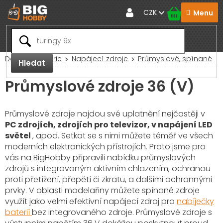
Přejít
CZK
na
obsah
Domů
Baterie
Napájecí zdroje
Průmyslové, spínané
Hledat
Průmyslové zdroje 36 (V)
Průmyslové zdroje najdou své uplatnění nejčastěji v
PC zdrojích, zdrojích pro televizor, v napájení LED
světel
, apod. Setkat se s nimi můžete téměř ve všech
moderních elektronických přístrojích. Proto jsme pro
vás na BigHobby připravili nabídku průmyslových
zdrojů s integrovaným aktivním chlazením, ochranou
proti přetížení, přepětí či zkratu, a dalšími ochrannými
prvky. V oblasti modelařiny můžete spínané zdroje
využít jako velmi efektivní napájecí zdroj pro
nabíječky
baterií
bez integrovaného zdroje. Průmyslové zdroje s