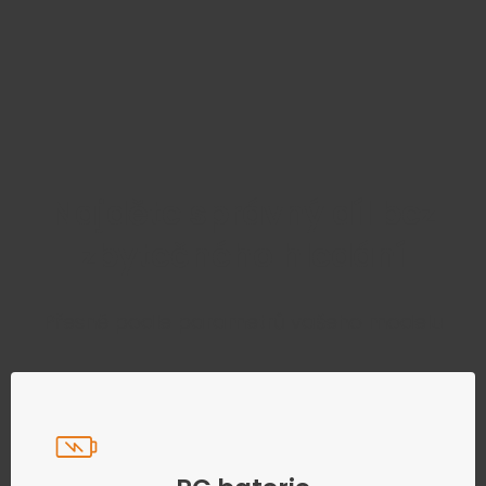
Najděte správný díl bez
zbytečného hledání
Přesně podle parametrů vašeho modelu