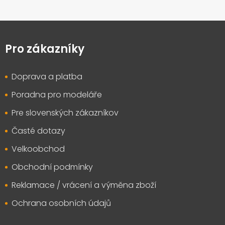
Z
á
p
Pro zákazníky
a
t
Doprava a platba
í
Poradna pro modeláře
Pre slovenských zákazníkov
Časté dotazy
Velkoobchod
Obchodní podmínky
Reklamace / vrácení a výměna zboží
Ochrana osobních údajů