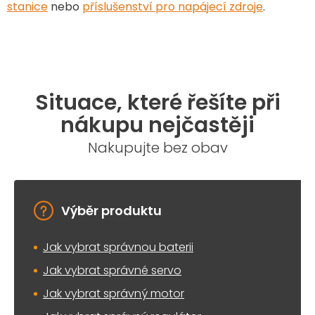
stanice
nebo
příslušenství pro napájecí zdroje
.
Situace, které řešíte při
nákupu nejčastěji
Nakupujte bez obav
Výběr produktu
Jak vybrat správnou baterii
Jak vybrat správné servo
Jak vybrat správný motor