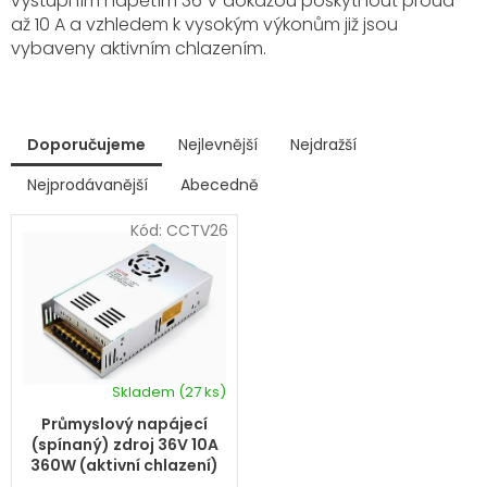
výstupním napětím 36 V dokážou poskytnout proud
až 10 A a vzhledem k vysokým výkonům již jsou
vybaveny aktivním chlazením.
V
Doporučujeme
Nejlevnější
Nejdražší
ý
p
Nejprodávanější
Abecedně
Ř
i
a
s
Kód:
CCTV26
z
p
e
r
n
í
o
p
d
r
u
o
k
d
Skladem
(27 ks)
t
u
ů
k
Průmyslový napájecí
t
(spínaný) zdroj 36V 10A
ů
360W (aktivní chlazení)