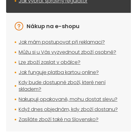
Jak vybrat správný regulátor
Nákup na e-shopu
Jak mám postupovat při reklamaci?
Můžu si u Vás vyzvednout zboží osobně?
Lze zboží zaslat v obálce?
Jak funguje platba kartou online?
Kdy bude dostupné zboží, které není
skladem?
Nakupuji opakovaně, mohu dostat slevu?
Když dnes objednám, kdy zboží dostanu?
Zasíláte zboží také na Slovensko?