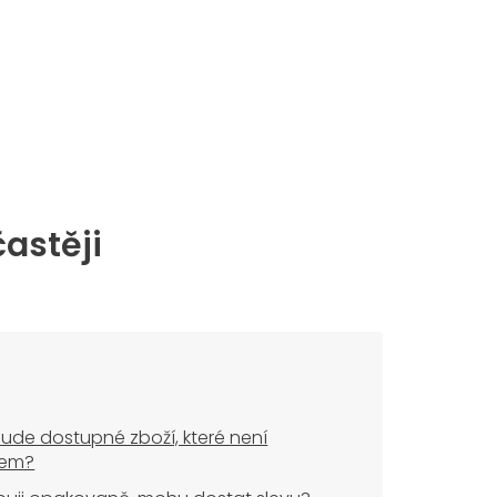
častěji
ude dostupné zboží, které není
dem?