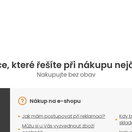
O
v
l
á
d
a
e, které řešíte při nákupu nej
c
í
Nakupujte bez obav
p
r
v
k
y
Nákup na e-shopu
v
ý
Jak mám postupovat při reklamaci?
Kdy b
p
i
skla
Můžu si u Vás vyzvednout zboží
s