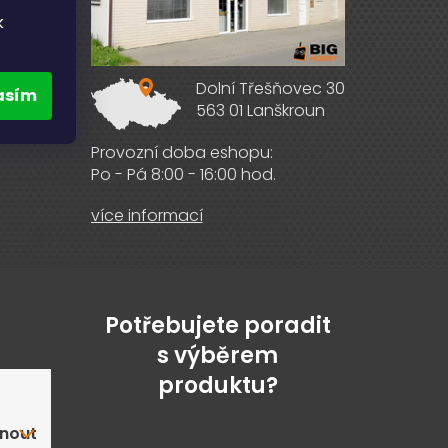
k
Dolní Třešňovec 30
asím
563 01 Lanškroun
ebooku
Provozní doba eshopu:
Po - Pá 8:00 - 16:00 hod.
více informací
Potřebujete poradit
s výběrem
produktu?
nout