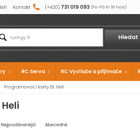
731 019 093
lish
Kontakt
Hledat
ry
RC Serva
RC Vysílače a přijímače
Programovací karty BL Heli
Heli
Nejprodávanější
Abecedně