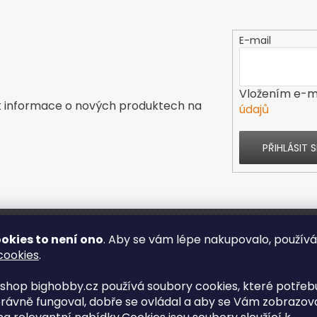
E-mail
Vložením e-ma
t informace o nových produktech na
údajů
PŘIHLÁSIT S
okies to není ono
. Aby se vám lépe nakupovalo, použív
ás
Kontakt
cookies
.
shop bighobby.cz používá soubory cookies, které potřebu
s
rávně fungoval, dobře se ovládal a aby se Vám zobrazov
enze obchodu