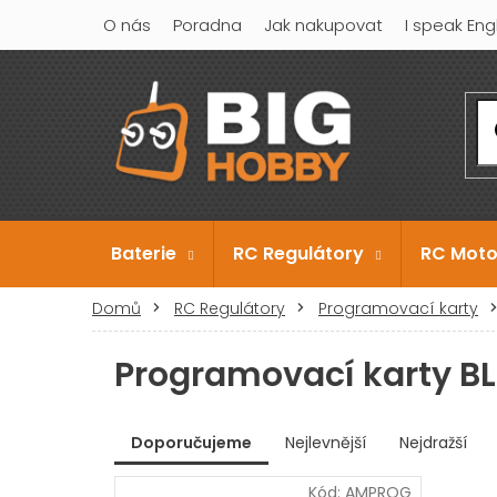
Přejít
O nás
Poradna
Jak nakupovat
I speak Eng
na
obsah
Baterie
RC Regulátory
RC Moto
Domů
RC Regulátory
Programovací karty
Programovací karty BL 
V
Doporučujeme
Nejlevnější
Nejdražší
ý
Ř
p
Kód:
AMPROG