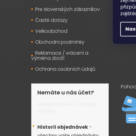
zejmén
přizpů
Pre slovenských zákazníkov
Záru
zajišt
Časté dotazy
Osob
Nas
Velkoobchod
Kont
Obchodní podmínky
Reklamace / vrácení a
výměna zboží
Ochrana osobních údajů
Pohod
Nemáte u nás účet?
Zaregistrujte se a získejte
výhody:
Historii objednávek
-
všechny vaše objednávky