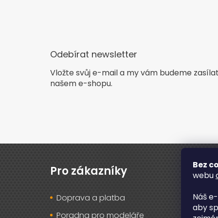
Odebírat newsletter
Vložte svůj e-mail a my vám budeme zasíla
našem e-shopu.
Z
á
Bez co
p
Pro zákazníky
O n
webu
a
t
Náš e-
Doprava a platba
O ná
í
aby sp
Poradna pro modeláře
Rec