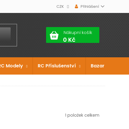
CZK
Přihlášení
Nákupní košík
RC Modely
RC Příslušenství
Bazar
Dárko
1
položek celkem