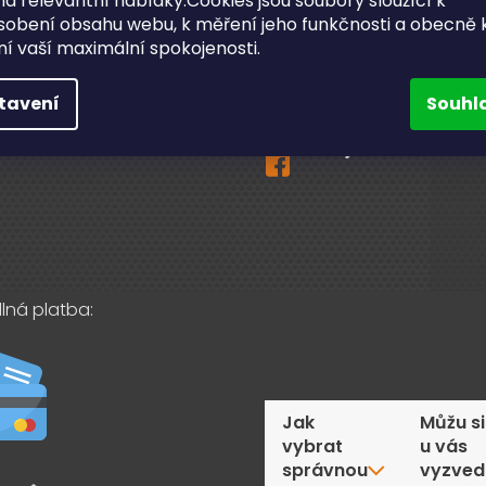
a relevantní nabídky.Cookies jsou soubory sloužící k
sobení obsahu webu, k měření jeho funkčnosti a obecně 
ční a pozáruční servis
ění vaší maximální spokojenosti.
info
@
bighobby.cz
ní odběr v Lanškrouně
731 019 093
tavení
Souhl
akty
Sledujte nás na fac
lná platba:
Časté dotazy
Jak
Můžu si
vybrat
u vás
správnou
vyzved