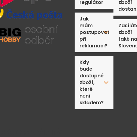
regulátor
zboží
dostan
Jak
mám
Zasílát
postupovat
zboží
při
také n
reklamaci?
Sloven
Kdy
bude
dostupné
zboží,
které
není
skladem?
jděte správný