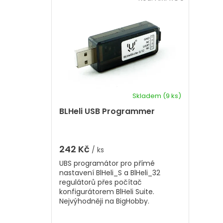
a
i
z
s
e
p
n
r
í
p
o
r
d
o
u
d
k
u
t
k
Skladem
(9 ks)
ů
t
BLHeli USB Programmer
ů
242 Kč
/ ks
UBS programátor pro přímé
nastavení BlHeli_S a BlHeli_32
regulátorů přes počítač
konfigurátorem BlHeli Suite.
Nejvýhodněji na BigHobby.