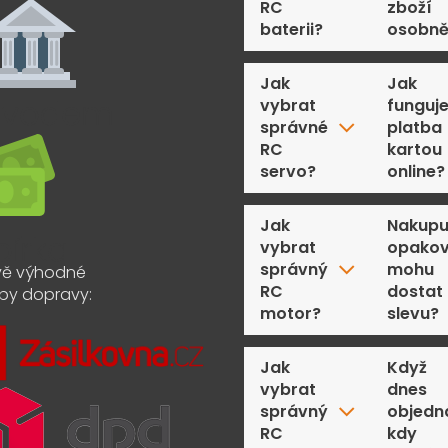
RC
zboží
baterii?
osobn
Jak
Jak
vybrat
funguj
správné
platba
RC
kartou
servo?
online?
Jak
Nakupu
vybrat
opakov
správný
mohu
ě výhodné
RC
dostat
by dopravy:
motor?
slevu?
Jak
Když
vybrat
dnes
správný
objedn
RC
kdy