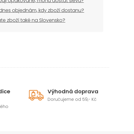
uji opakovaně, mohu dostat slevu?
dnes objednám, kdy zboží dostanu?
áte zboží také na Slovensko?
dice
Výhodná doprava
Doručujeme od 59,- Kč
hého