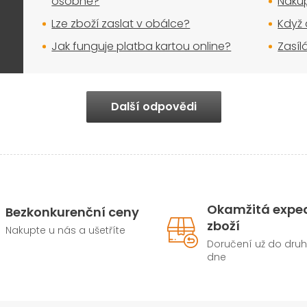
osobně?
Nakup
u
Lze zboží zaslat v obálce?
Když 
Jak funguje platba kartou online?
Zasíl
Další odpovědi
Okamžitá expe
Bezkonkurenční ceny
zboží
Nakupte u nás a ušetříte
Doručení už do dru
dne