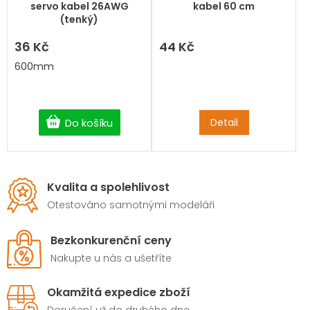
servo kabel 26AWG
kabel 60 cm
(tenký)
36 Kč
44 Kč
600mm
Detail
Do košíku
Kvalita a spolehlivost
Otestováno samotnými modeláři
Bezkonkurenční ceny
Nakupte u nás a ušetříte
Okamžitá expedice zboží
Doručení už do druhého dne