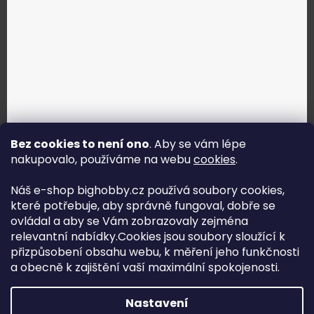
Bez cookies to není ono
. Aby se vám lépe
nakupovalo, používáme na webu
cookies
.
Jak vybrat správné servo?
Náš e-shop bighobby.cz používá soubory cookies,
které potřebuje, aby správně fungoval, dobře se
Najít správné servo
ovládal a aby se Vám zobrazovaly zejména
relevantní nabídky.Cookies jsou soubory sloužící k
přizpůsobení obsahu webu, k měření jeho funkčnosti
a obecně k zajištění vaší maximální spokojenosti.
Copyright (c) 2016 -2026 Big hobby.cz - všechna práva
Nastavení