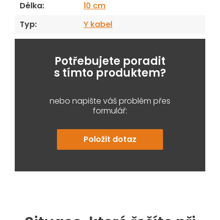
Délka
:
10 cm
Typ
:
Y kabel
Potřebujete poradit
s tímto produktem?
nebo napište váš problém přes
formulář:
Položit dotaz