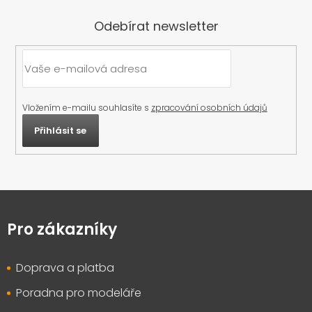
Odebírat newsletter
Vložením e-mailu souhlasíte s
zpracování osobních údajů
Přihlásit se
Z
á
p
Pro zákazníky
a
t
Doprava a platba
í
Poradna pro modeláře