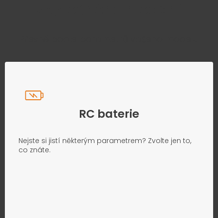
zbytečného hledání
Přesně podle parametrů vašeho modelu
RC baterie
Nejste si jistí některým parametrem? Zvolte jen to,
co znáte.