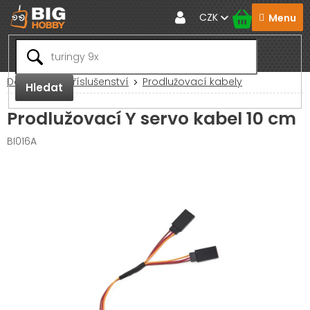
Přejít
CZK
na
obsah
Domů
RC Příslušenství
Prodlužovací kabely
Hledat
Prodlužovací Y servo kabel 10 cm
BI016A