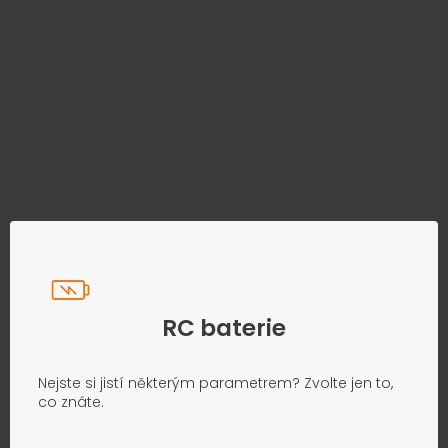
Najděte správný díl bez
zbytečného hledání
Přesně podle parametrů vašeho modelu
RC baterie
Nejste si jistí některým parametrem? Zvolte jen to,
co znáte.