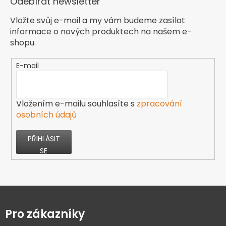
Odebírat newsletter
Vložte svůj e-mail a my vám budeme zasílat
informace o nových produktech na našem e-
shopu.
E-mail
Vložením e-mailu souhlasíte s
zpracování
osobních údajů
PŘIHLÁSIT
SE
Z
á
p
Pro zákazníky
a