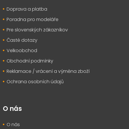
t
Doprava a platba
í
Poradna pro modeláře
Pre slovenských zákazníkov
Časté dotazy
Velkoobchod
Obchodní podmínky
Reklamace / vrácení a výměna zboží
Ochrana osobních údajů
O nás
O nás