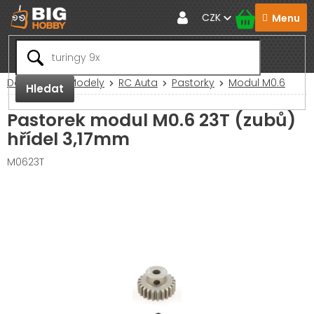
Přejít
CZK
na
obsah
Domů
RC Modely
RC Auta
Pastorky
Modul M0.6
Hledat
Pastorek modul M0.6 23T (zubů)
hřídel 3,17mm
M0623T