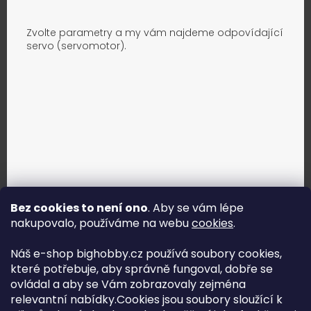
Zvolte parametry a my vám najdeme odpovídající
servo (servomotor).
Bez cookies to není ono
. Aby se vám lépe
nakupovalo, používáme na webu
cookies
.
Jak vybrat správné servo?
Náš e-shop bighobby.cz používá soubory cookies,
které potřebuje, aby správně fungoval, dobře se
Najít správné servo
ovládal a aby se Vám zobrazovaly zejména
relevantní nabídky.Cookies jsou soubory sloužící k