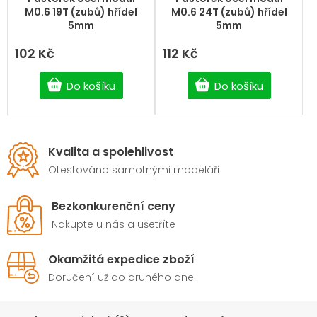
M0.6 19T (zubů) hřídel
M0.6 24T (zubů) hřídel
5mm
5mm
102 Kč
112 Kč
Do košíku
Do košíku
Kvalita a spolehlivost
Otestováno samotnými modeláři
Bezkonkurenční ceny
Nakupte u nás a ušetříte
Okamžitá expedice zboží
Doručení už do druhého dne