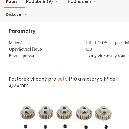
Popis
Podobné (9)
Hodnocení
Diskuze
Parametry
Materiál
Hliník 7075 se speciál
Upevňovací šroub
M3
Povrch převodů
Tvrdý eloxovaný s anti
Pastorek vhodný pro
auta
1/10 a motory s hřídelí
3,175mm.