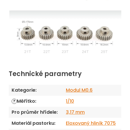
Technické parametry
Kategorie
:
Modul M0.6
Měřítko
:
1/10
?
Pro průměr hřídele
:
3,17 mm
Materiál pastorku
:
Eloxovaný hliník 7075