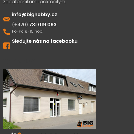
info
@
bighobby.cz
731 019 093
Sledujte nás na facebooku
Výdejna zboží