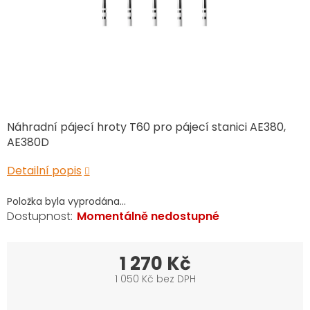
Náhradní pájecí hroty T60 pro pájecí stanici AE380,
AE380D
Detailní popis
Položka byla vyprodána…
Momentálně nedostupné
1 270 Kč
1 050 Kč bez DPH
Měrná
cena: