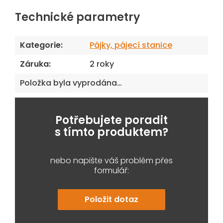
Technické parametry
Kategorie
:
Pájky, pájecí stanice
Záruka
:
2 roky
Položka byla vyprodána…
Potřebujete poradit
s tímto produktem?
nebo napište váš problém přes
formulář:
Položit dotaz