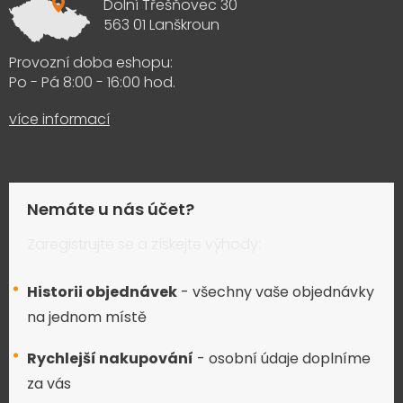
Dolní Třešňovec 30
563 01 Lanškroun
Provozní doba eshopu:
Po - Pá 8:00 - 16:00 hod.
více informací
Nemáte u nás účet?
Zaregistrujte se a získejte výhody:
Historii objednávek
- všechny vaše objednávky
na jednom místě
Rychlejší nakupování
- osobní údaje doplníme
za vás