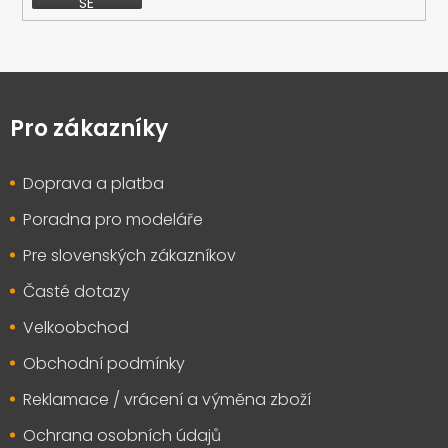
SE
Z
á
p
Pro zákazníky
a
t
Doprava a platba
í
Poradna pro modeláře
Pre slovenských zákazníkov
Časté dotazy
Velkoobchod
Obchodní podmínky
Reklamace / vrácení a výměna zboží
Ochrana osobních údajů