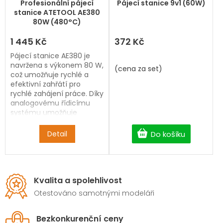
Profesionální pájecí
Pájecí stanice 9v1 (60W)
stanice ATETOOL AE380
80W (480°C)
1 445 Kč
372 Kč
Pájecí stanice AE380 je
navržena s výkonem 80 W,
(cena za set)
což umožňuje rychlé a
efektivní zahřátí pro
rychlé zahájení práce.
Díky
analogovému řídicímu
systému umožňuje
snadné a přesné
nastavení teploty a
Do košíku
Detail
poskytuje uživatelům
plnou kontrolu nad
procesem pájení.
Díky své
schopnosti rychlého
zahřátí minimalizuje
Kvalita a spolehlivost
pájecí stanice čekací
Otestováno samotnými modeláři
dobu, takže je
preferovanou volbou jak
pro profesionály, tak pro
Bezkonkurenční ceny