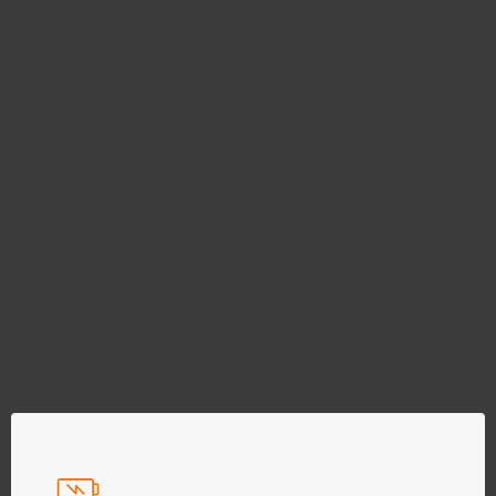
Najděte správný díl bez
zbytečného hledání
Přesně podle parametrů vašeho modelu