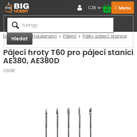
Přejít
CZK
na
obsah
Domů
RC Příslušenství
Pájení
Pájky, pájecí stanice
Hledat
Pájecí hroty T60 pro pájecí stanici
AE380, AE380D
OS19F