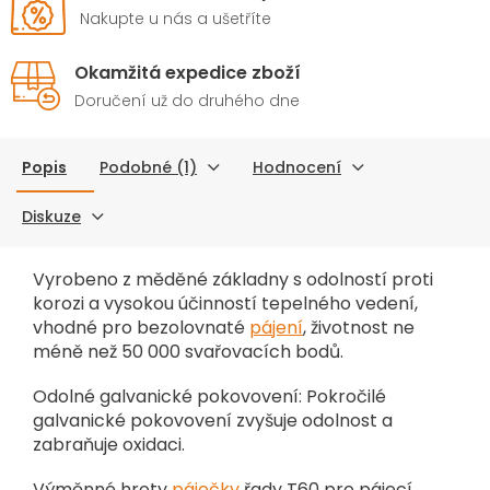
kutily.
Nakupte u nás a ušetříte
Okamžitá expedice zboží
Doručení už do druhého dne
Popis
Podobné (1)
Hodnocení
Diskuze
Vyrobeno z měděné základny s odolností proti
korozi a vysokou účinností tepelného vedení,
vhodné pro bezolovnaté
pájení
, životnost ne
méně než 50 000 svařovacích bodů
.
Odolné galvanické pokovovení: Pokročilé
galvanické pokovovení zvyšuje odolnost a
zabraňuje
oxidaci.
Výměnné hroty
páječky
řady T60 pro pájecí