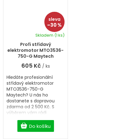
–30 %
Skladem
(1 ks)
Průměrné
hodnocení
Profi střídavý
produktu
elektromotor MTO3536-
je
750-G Maytech
5,0
605 Kč
/ ks
z
5
Hledáte profesionální
hvězdiček.
střídavý elektromotor
MTO3536-750-G
Maytech? U nás ho
dostanete s dopravou
zdarma od 2 500 Kč. S
výběrem vám rádi
pomůžeme.
Do košíku