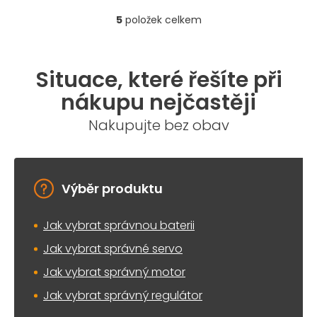
5
položek celkem
O
v
l
á
Situace, které řešíte při
d
a
nákupu nejčastěji
c
í
Nakupujte bez obav
p
r
v
k
y
Výběr produktu
v
ý
Jak vybrat správnou baterii
p
i
Jak vybrat správné servo
s
u
Jak vybrat správný motor
Jak vybrat správný regulátor