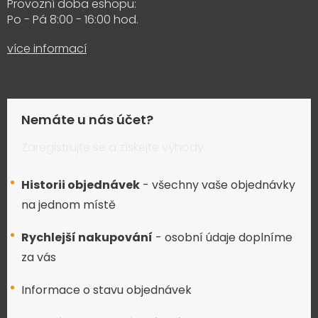
Provozní doba eshopu:
Po - Pá 8:00 - 16:00 hod.
více informací
Nemáte u nás účet?
Zaregistrujte se a získejte výhody:
Historii objednávek
- všechny vaše objednávky
na jednom místě
Rychlejší nakupování
- osobní údaje doplníme
za vás
Informace o stavu objednávek