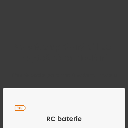
Najděte správný díl bez
zbytečného hledání
Přesně podle parametrů vašeho modelu
RC baterie