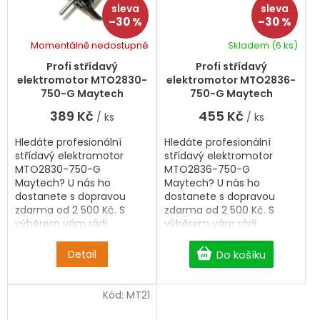
–30 %
–30 %
Momentálně nedostupné
Skladem
(6 ks)
Profi střídavý
Profi střídavý
elektromotor MTO2830-
elektromotor MTO2836-
750-G Maytech
750-G Maytech
389 Kč
455 Kč
/ ks
/ ks
Hledáte profesionální
Hledáte profesionální
střídavý elektromotor
střídavý elektromotor
MTO2830-750-G
MTO2836-750-G
Maytech? U nás ho
Maytech? U nás ho
dostanete s dopravou
dostanete s dopravou
zdarma od 2 500 Kč. S
zdarma od 2 500 Kč. S
výběrem vám rádi
výběrem vám rádi
pomůžeme.
pomůžeme.
Detail
Do košíku
Kód:
MT21