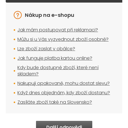
Nákup na e-shopu
Jak mám postupovat při reklamaci?
Můžu si u Vás vyzvednout zboží osobně?
Lze zboží zaslat v obálce?
Jak funguje platba kartou online?
Kdy bude dostupné zboží, které není
skladem?
Nakupuji opakovaně, mohu dostat slevu?
Když dnes objednám, kdy zboží dostanu?
Zasíláte zboží také na Slovensko?
Další odpovědi