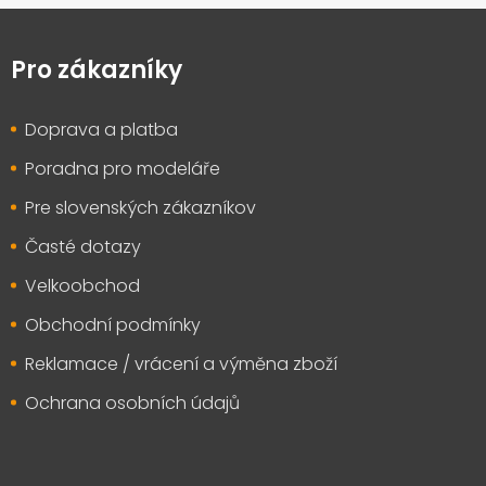
Z
á
p
Pro zákazníky
a
t
Doprava a platba
í
Poradna pro modeláře
Pre slovenských zákazníkov
Časté dotazy
Velkoobchod
Obchodní podmínky
Reklamace / vrácení a výměna zboží
Ochrana osobních údajů