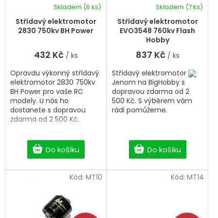
k
d
Skladem
(6 ks)
Skladem
(7 ks)
t
u
ů
k
Střídavý elektromotor
Střídavý elektromotor
t
2830 750kv BH Power
EVO3548 760kv Flash
ů
Hobby
432 Kč
837 Kč
/ ks
/ ks
Opravdu výkonný střídavý
Střídavý elektromotor
elektromotor 2830 750kv
Jenom na BigHobby s
BH Power pro vaše RC
dopravou zdarma od 2
modely. U nás ho
500 Kč. S výběrem vám
dostanete s dopravou
rádi pomůžeme.
zdarma od 2 500 Kč.
Do košíku
Do košíku
Kód:
MT10
Kód:
MT14