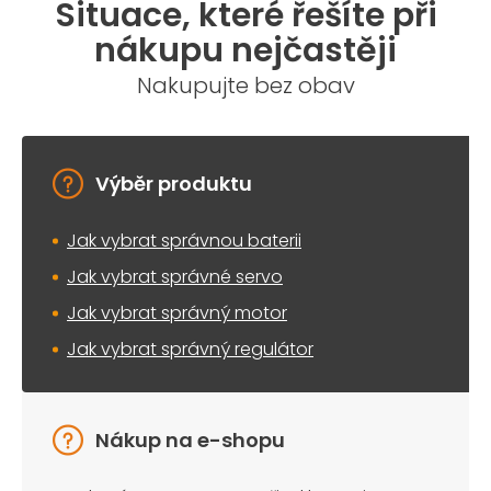
Situace, které řešíte při
d
a
nákupu nejčastěji
c
í
Nakupujte bez obav
p
r
v
k
y
Výběr produktu
v
ý
Jak vybrat správnou baterii
p
i
Jak vybrat správné servo
s
u
Jak vybrat správný motor
Jak vybrat správný regulátor
Nákup na e-shopu