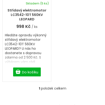
k
d
Skladem
(5 ks)
t
u
ů
k
Střídavý elektromotor
t
LC3542-10T 560KV
ů
LEOPARD
998 Kč
/ ks
Hledáte opravdu výkonný
střídavý elektromotor
LC3542-10T 560KV
LEOPARD? U nás ho
dostanete s dopravou
zdarma od 2 500 Kč. S
výběrem vám rádi
pomůžeme.
Do košíku
1
položek celkem
O
v
l
á