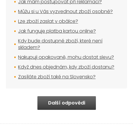
Jak mám postupovat při reklamaci?
Můžu si u Vás vyzvednout zboží osobně?
Lze zboží zaslat v obálce?
Jak funguje platba kartou online?
Kdy bude dostupné zboží, které není
skladem?
Nakupuji opakovaně, mohu dostat slevu?
Když dnes objednám, kdy zboží dostanu?
Zasíláte zboží také na Slovensko?
Další odpovědi