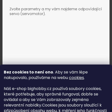
Zvolte parametry a my vám najdeme odpovídající
servo (servomotor).
Bez cookies to není ono
. Aby se vám lépe
nakupovalo, používáme na webu
cookies
.
Jak vybrat správné servo?
Náš e-shop bighobby.cz používá soubory cookies,
které potřebuje, aby správně fungoval, dobře se
Najít správné servo
ovládal a aby se Vám zobrazovaly zejména
relevantní nabídky.Cookies jsou soubory sloužící k
přizpůsobení obsahu webu, k měření jeho funkčnosti