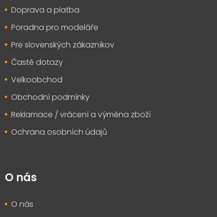
t
Doprava a platba
í
Poradna pro modeláře
Pre slovenských zákazníkov
Časté dotazy
Velkoobchod
Obchodní podmínky
Reklamace / vrácení a výměna zboží
Ochrana osobních údajů
O nás
O nás