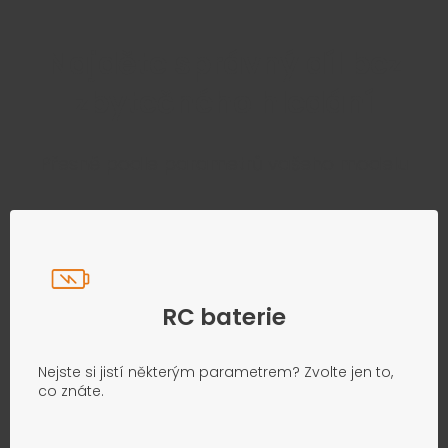
Najděte správný díl bez
zbytečného hledání
Přesně podle parametrů vašeho modelu
RC baterie
Nejste si jistí některým parametrem? Zvolte jen to,
co znáte.