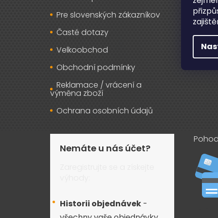
zejmén
přizpů
Pre slovenských zákazníkov
Záru
zajišt
Časté dotazy
Osob
Nas
Velkoobchod
Kont
Obchodní podmínky
Reklamace / vrácení a
výměna zboží
Ochrana osobních údajů
Pohod
Nemáte u nás účet?
Zaregistrujte se a získejte
výhody:
Historii objednávek
-
všechny vaše objednávky