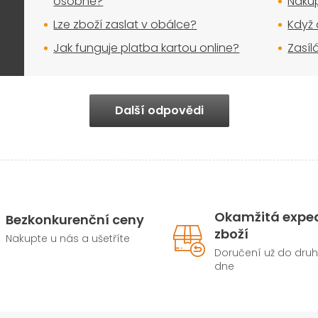
osobně?
Nakup
u
Lze zboží zaslat v obálce?
Když 
Jak funguje platba kartou online?
Zasíl
Další odpovědi
Okamžitá expe
Bezkonkurenční ceny
zboží
Nakupte u nás a ušetříte
Doručení už do dru
dne