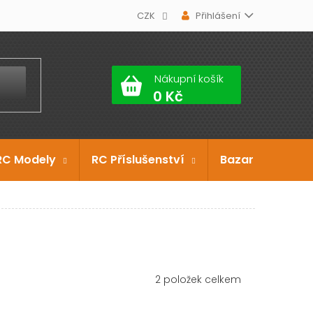
CZK
Přihlášení
Nákupní košík
RC Modely
RC Příslušenství
Bazar
Dárko
2
položek celkem