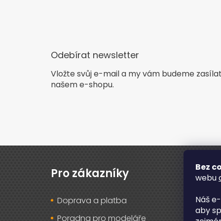
Odebírat newsletter
Vložte svůj e-mail a my vám budeme zasíla
našem e-shopu.
Z
á
Bez co
p
Pro zákazníky
O n
webu
a
t
Náš e-
Doprava a platba
O ná
í
aby sp
Poradna pro modeláře
Rec