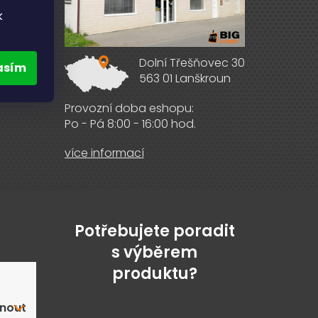
k
Dolní Třešňovec 30
asím
563 01 Lanškroun
ebooku
Provozní doba eshopu:
Po - Pá 8:00 - 16:00 hod.
více informací
Potřebujete poradit
s výběrem
produktu?
nout