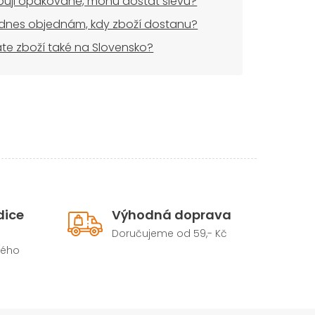
uji opakovaně, mohu dostat slevu?
dnes objednám, kdy zboží dostanu?
áte zboží také na Slovensko?
dice
Výhodná doprava
Doručujeme od 59,- Kč
hého