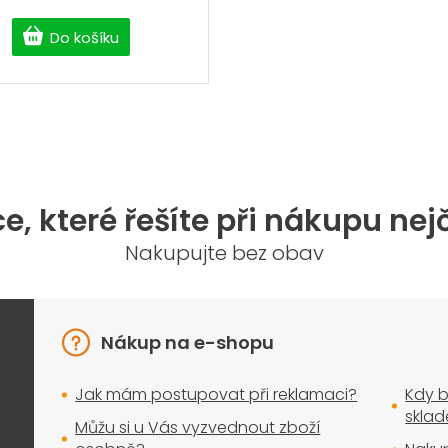
Do košíku
O
v
l
á
d
a
e, které řešíte při nákupu nej
c
í
Nakupujte bez obav
p
r
v
k
y
Nákup na e-shopu
v
ý
Jak mám postupovat při reklamaci?
Kdy b
p
i
skla
Můžu si u Vás vyzvednout zboží
s