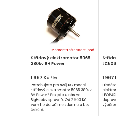
a
i
z
s
e
p
n
r
í
p
o
r
d
o
u
d
k
u
t
k
Momentálně nedostupné
Průměr
ů
t
hodnoc
Střídavý elektromotor 5065
Stříd
ů
produk
380kv BH Power
LC506
je
5,0
z
1 657 Kč
1 967
/ ks
5
Potřebujete pro svůj RC model
Hledát
hvězdič
střídavý elektromotor 5065 380kv
elektr
BH Power? Pak jste u nás na
LEOPAR
BigHobby správně. Od 2 500 Kč
doprav
vám ho doručíme zdarma a bez
výběre
čekání.