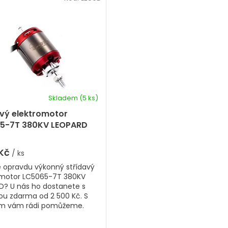
Skladem
(5 ks)
né
ení
avý elektromotor
tu
5-7T 380KV LEOPARD
 Kč
/ ks
e opravdu výkonný střídavý
ek.
omotor LC5065-7T 380KV
D? U nás ho dostanete s
ou zdarma od 2 500 Kč. S
m vám rádi pomůžeme.