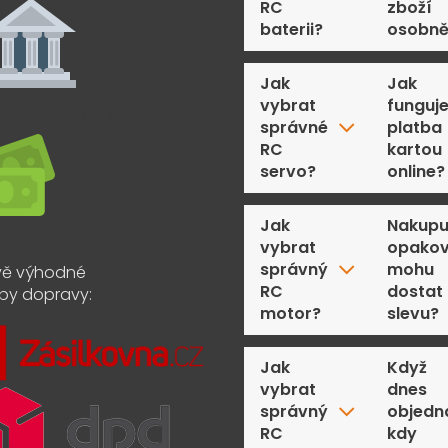
RC
zboží
baterii?
osobn
Jak
Jak
vybrat
funguj
správné
platba
RC
kartou
servo?
online?
Jak
Nakupu
vybrat
opakov
správný
mohu
ě výhodné
RC
dostat
by dopravy:
motor?
slevu?
Jak
Když
vybrat
dnes
správný
objedn
RC
kdy