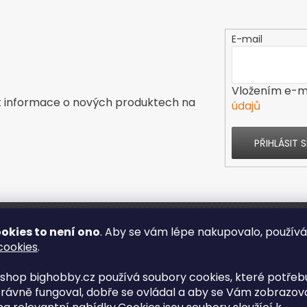
E-mail
Vložením e-ma
t informace o nových produktech na
údajů
PŘIHLÁSIT S
okies to není ono
. Aby se vám lépe nakupovalo, použív
ás
Kontakt
cookies
.
shop bighobby.cz používá soubory cookies, které potřebu
s
rávně fungoval, dobře se ovládal a aby se Vám zobrazov
enze obchodu