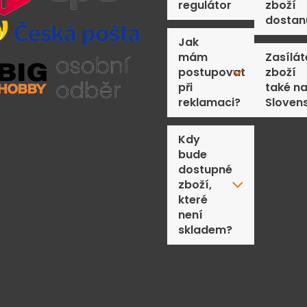
regulátor
zboží
dostan
Jak
mám
Zasílát
postupovat
zboží
při
také n
reklamaci?
Sloven
Kdy
bude
dostupné
zboží,
které
není
skladem?
jděte správný