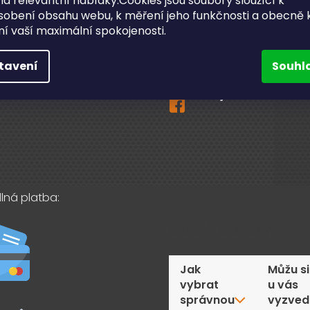
a relevantní nabídky.Cookies jsou soubory sloužící k
sobení obsahu webu, k měření jeho funkčnosti a obecně 
ční a pozáruční servis
ění vaší maximální spokojenosti.
info
@
bighobby.cz
ní odběr v Lanškrouně
731 019 093
tavení
Souhl
akty
Sledujte nás na fac
lná platba:
Časté dotazy
Jak
Můžu si
vybrat
u vás
správnou
vyzved