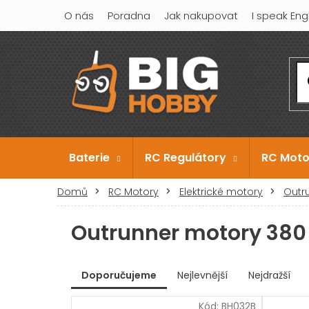
Přejít
O nás
Poradna
Jak nakupovat
I speak Eng
na
obsah
Baterie
RC Regulátory
RC Moto
Domů
RC Motory
Elektrické motory
Outr
Outrunner motory 380
V
Doporučujeme
Nejlevnější
Nejdražší
ý
Ř
p
Kód:
BH032B