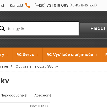
731 019 093
lish
Kontakt
Hledat
ry
RC Serva
RC Vysílače a přijímače
unner
Outrunner motory 380 kv
 kv
Nejprodávanější
Abecedně
Kód:
LE09D