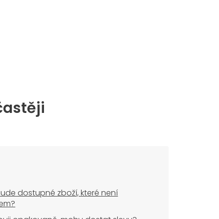
častěji
ude dostupné zboží, které není
dem?