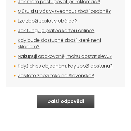
Jak mám postupovat při reklamaci?
Můžu si u Vás vyzvednout zboží osobně?
Lze zboží zaslat v obálce?
Jak funguje platba kartou online?
Kdy bude dostupné zboží, které není
skladem?
Nakupuji opakovaně, mohu dostat slevu?
Když dnes objednám, kdy zboží dostanu?
Zasíláte zboží také na Slovensko?
Další odpovědi