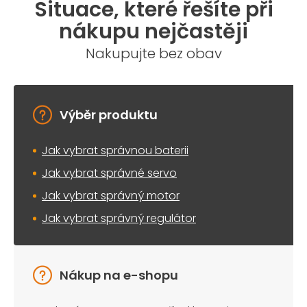
Situace, které řešíte při
d
a
nákupu nejčastěji
c
í
Nakupujte bez obav
p
r
v
k
y
Výběr produktu
v
ý
Jak vybrat správnou baterii
p
i
Jak vybrat správné servo
s
u
Jak vybrat správný motor
Jak vybrat správný regulátor
Nákup na e-shopu