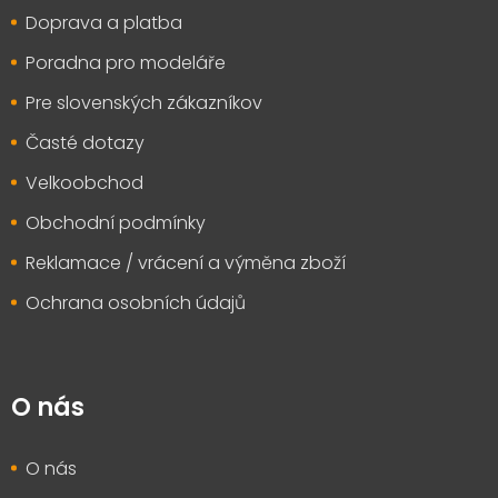
t
Doprava a platba
í
Poradna pro modeláře
Pre slovenských zákazníkov
Časté dotazy
Velkoobchod
Obchodní podmínky
Reklamace / vrácení a výměna zboží
Ochrana osobních údajů
O nás
O nás