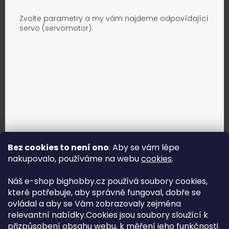
Zvolte parametry a my vám najdeme odpovídající
servo (servomotor).
Bez cookies to není ono
. Aby se vám lépe
nakupovalo, používáme na webu
cookies
.
Jak vybrat správné servo?
Náš e-shop bighobby.cz používá soubory cookies,
které potřebuje, aby správně fungoval, dobře se
Najít správné servo
ovládal a aby se Vám zobrazovaly zejména
relevantní nabídky.Cookies jsou soubory sloužící k
přizpůsobení obsahu webu, k měření jeho funkčnosti