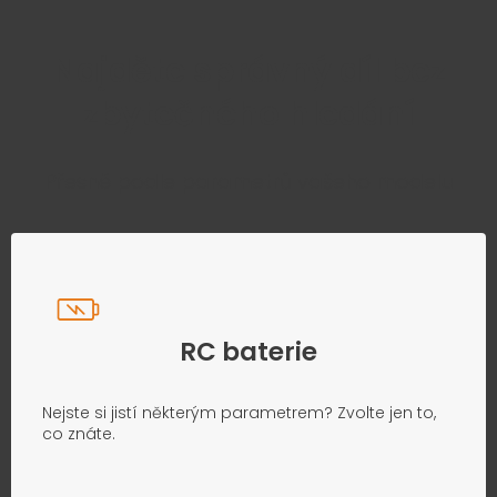
Najděte správný díl bez
zbytečného hledání
Přesně podle parametrů vašeho modelu
RC baterie
Nejste si jistí některým parametrem? Zvolte jen to,
co znáte.