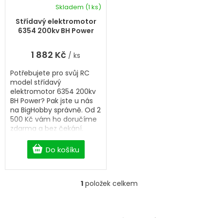
k
d
Skladem
(1 ks)
t
u
ů
k
Střídavý elektromotor
t
6354 200kv BH Power
ů
1 882 Kč
/ ks
Potřebujete pro svůj RC
model střídavý
elektromotor 6354 200kv
BH Power? Pak jste u nás
na BigHobby správně. Od 2
500 Kč vám ho doručíme
zdarma a bez čekání.
Do košíku
1
položek celkem
O
v
l
á