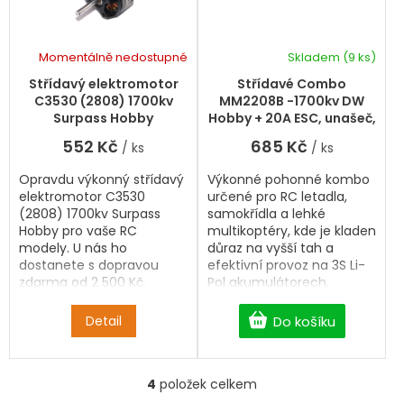
Momentálně nedostupné
Skladem
(9 ks)
Střídavý elektromotor
Střídavé Combo
C3530 (2808) 1700kv
MM2208B -1700kv DW
Surpass Hobby
Hobby + 20A ESC, unašeč,
konektory
552 Kč
685 Kč
/ ks
/ ks
Opravdu výkonný střídavý
Výkonné pohonné kombo
elektromotor C3530
určené pro RC letadla,
(2808) 1700kv Surpass
samokřídla a lehké
Hobby pro vaše RC
multikoptéry, kde je kladen
modely. U nás ho
důraz na vyšší tah a
dostanete s dopravou
efektivní provoz na 3S Li-
zdarma od 2 500 Kč.
Pol akumulátorech.
Sestava obsahuje střídavý
motor MM2208 1700KV a
Detail
Do košíku
regulátor E-Power 20A,
které jsou vzájemně
odladěné pro maximální
4
položek celkem
výkon a spolehlivost.
O