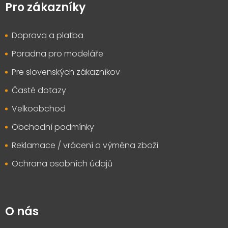
p
Pro zákazníky
a
t
Doprava a platba
í
Poradna pro modeláře
Pre slovenských zákazníkov
Časté dotazy
Velkoobchod
Obchodní podmínky
Reklamace / vrácení a výměna zboží
Ochrana osobních údajů
O nás