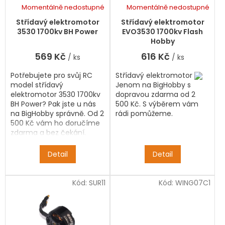
k
d
Momentálně nedostupné
Momentálně nedostupné
t
u
ů
k
Střídavý elektromotor
Střídavý elektromotor
t
3530 1700kv BH Power
EVO3530 1700kv Flash
ů
Hobby
569 Kč
616 Kč
/ ks
/ ks
Potřebujete pro svůj RC
Střídavý elektromotor
model střídavý
Jenom na BigHobby s
elektromotor 3530 1700kv
dopravou zdarma od 2
BH Power? Pak jste u nás
500 Kč. S výběrem vám
na BigHobby správně. Od 2
rádi pomůžeme.
500 Kč vám ho doručíme
zdarma a bez čekání.
Detail
Detail
Kód:
SUR11
Kód:
WING07C1