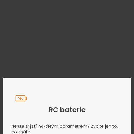
Najděte správný díl bez
zbytečného hledání
Přesně podle parametrů vašeho modelu
RC baterie
Nejste si jistí některým parametrem? Zvolte jen to,
co znáte.