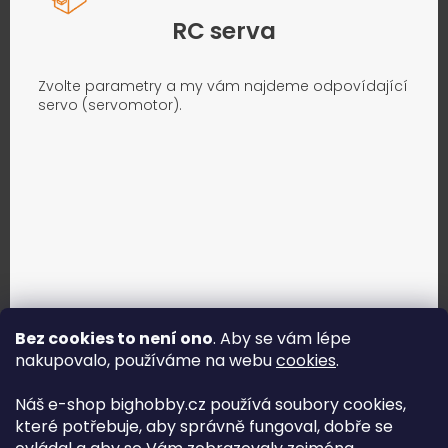
RC serva
Zvolte parametry a my vám najdeme odpovídající
servo (servomotor).
Bez cookies to není ono
. Aby se vám lépe
nakupovalo, používáme na webu
cookies
.
Jak vybrat správné servo?
Náš e-shop bighobby.cz používá soubory cookies,
které potřebuje, aby správně fungoval, dobře se
Najít správné servo