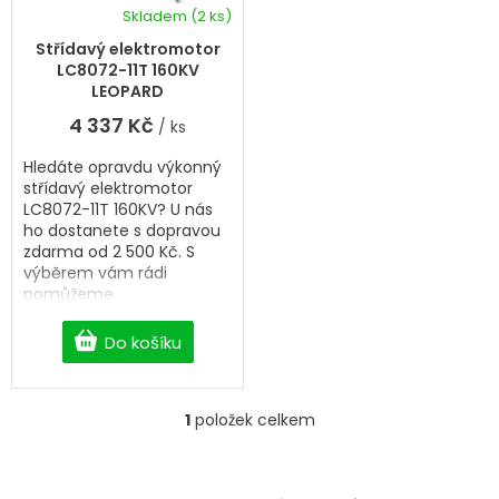
k
d
Skladem
(2 ks)
t
u
ů
k
Střídavý elektromotor
t
LC8072-11T 160KV
ů
LEOPARD
4 337 Kč
/ ks
Hledáte opravdu výkonný
střídavý elektromotor
LC8072-11T 160KV? U nás
ho dostanete s dopravou
zdarma od 2 500 Kč. S
výběrem vám rádi
pomůžeme.
Do košíku
1
položek celkem
O
v
l
á