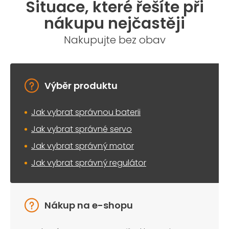
Situace, které řešíte při
d
a
nákupu nejčastěji
c
í
Nakupujte bez obav
p
r
v
k
y
Výběr produktu
v
ý
Jak vybrat správnou baterii
p
i
Jak vybrat správné servo
s
u
Jak vybrat správný motor
Jak vybrat správný regulátor
Nákup na e-shopu