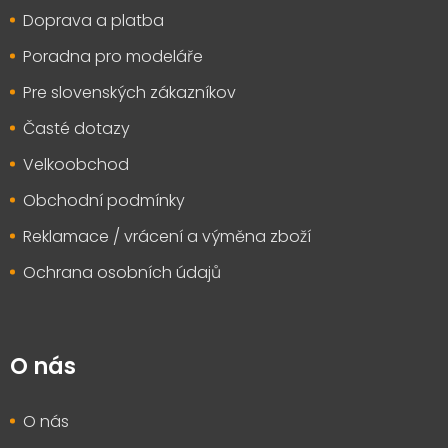
t
Doprava a platba
í
Poradna pro modeláře
Pre slovenských zákazníkov
Časté dotazy
Velkoobchod
Obchodní podmínky
Reklamace / vrácení a výměna zboží
Ochrana osobních údajů
O nás
O nás