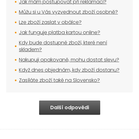
Jak mám postupovat při reklamaci?
Můžu si u Vás vyzvednout zboží osobně?
Lze zboží zaslat v obálce?
Jak funguje platba kartou online?
Kdy bude dostupné zboží, které není
skladem?
Nakupuji opakovaně, mohu dostat slevu?
Když dnes objednám, kdy zboží dostanu?
Zasíláte zboží také na Slovensko?
Další odpovědi