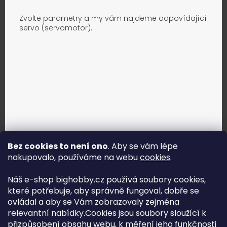
Zvolte parametry a my vám najdeme odpovídající
servo (servomotor).
Bez cookies to není ono
. Aby se vám lépe
nakupovalo, používáme na webu
cookies
.
Jak vybrat správné servo?
Náš e-shop bighobby.cz používá soubory cookies,
které potřebuje, aby správně fungoval, dobře se
Najít správné servo
ovládal a aby se Vám zobrazovaly zejména
relevantní nabídky.Cookies jsou soubory sloužící k
přizpůsobení obsahu webu, k měření jeho funkčnosti