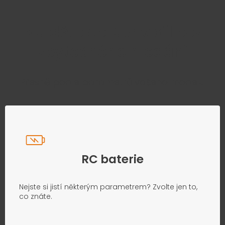
Najděte správný díl bez
zbytečného hledání
Přesně podle parametrů vašeho modelu
RC baterie
Nejste si jistí některým parametrem? Zvolte jen to,
co znáte.