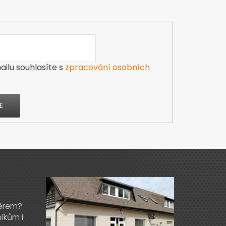
ilu souhlasíte s
zpracování osobních
E
Výdejna zboží