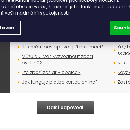
a relevantní nabídky.Cookies jsou soubory sloužící k
Nakupujte bez obav
sobení obsahu webu, k měření jeho funkčnosti a obecně 
ění vaší maximální spokojenosti.
tavení
Souhl
Nákup na e-shopu
Jak mám postupovat při reklamaci?
Kdy b
skla
Můžu si u Vás vyzvednout zboží
osobně?
Nakup
Lze zboží zaslat v obálce?
Když 
Jak funguje platba kartou online?
Zasíl
Další odpovědi