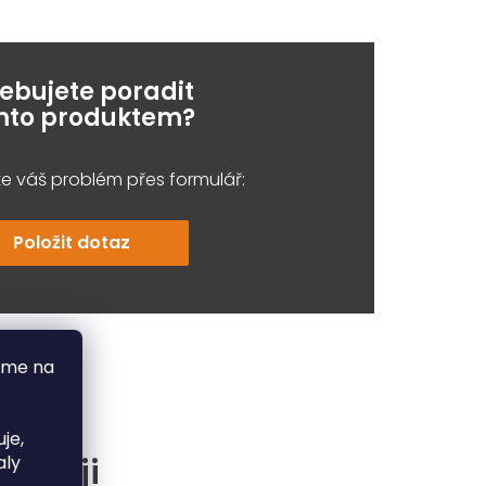
řebujete poradit
ímto produktem?
e váš problém přes formulář:
Položit dotaz
áme na
je,
častěji
aly