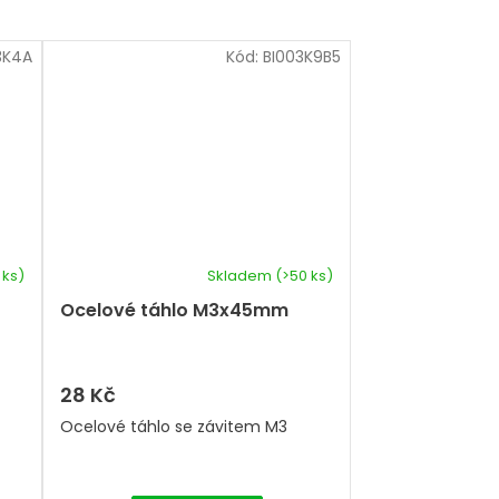
3K4A
Kód:
BI003K9B5
 ks)
Skladem
(>50 ks)
Ocelové táhlo M3x45mm
28 Kč
Ocelové táhlo se závitem M3