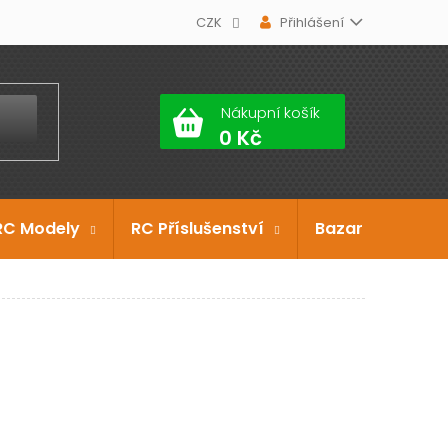
CZK
Přihlášení
Nákupní košík
RC Modely
RC Příslušenství
Bazar
Dárko