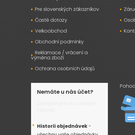
Pre slovenských zákazníkov
Záru
Časté dotazy
Osob
Velkoobchod
Kont
Obchodní podmínky
Reklamace / vrácení a
výměna zboží
Ochrana osobních údajů
Pohod
Nemáte u nás účet?
Zaregistrujte se a získejte
výhody:
Historii objednávek
-
všechny vaše objednávky