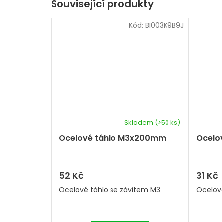
Související produkty
Kód:
BI003K9B9J
Skladem
(>50 ks)
Ocelové táhlo M3x200mm
Ocelo
52 Kč
31 Kč
Ocelové táhlo se závitem M3
Ocelov