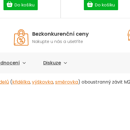
Do košíku
Do košíku
Bezkonkurenční ceny
Nakupte u nás a ušetříte
dnocení
Diskuze
delů
(
křidélka
,
výškovka
,
směrovka
)
oboustranný závit M2