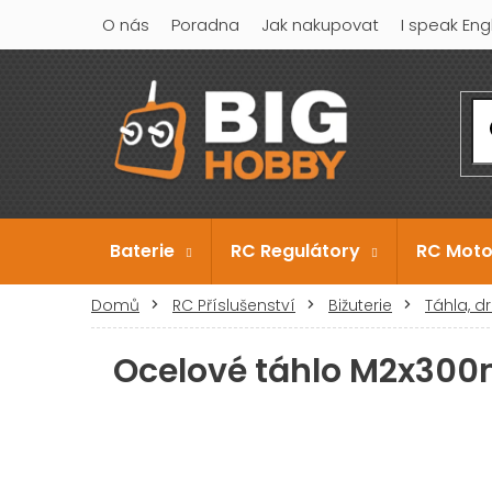
Přejít
O nás
Poradna
Jak nakupovat
I speak Eng
na
obsah
Baterie
RC Regulátory
RC Moto
Domů
RC Příslušenství
Bižuterie
Táhla, d
Ocelové táhlo M2x30