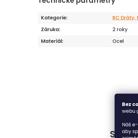
Technické parametry
Kategorie
:
RC Dráty, 
Záruka
:
2 roky
Materiál
:
Ocel
Bez co
webu
Náš e-
Situac
aby sp