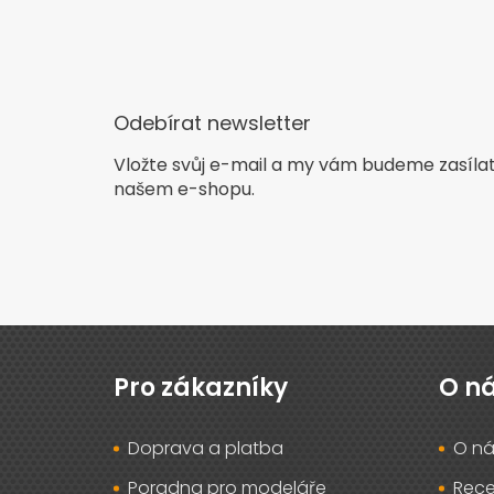
Odebírat newsletter
Vložte svůj e-mail a my vám budeme zasíla
našem e-shopu.
Z
á
p
Pro zákazníky
O n
a
t
Doprava a platba
O ná
í
Poradna pro modeláře
Rec