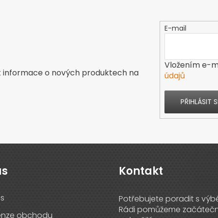
E-mail
Vložením e-ma
t informace o nových produktech na
údajů
PŘIHLÁSIT S
ás
Kontakt
s
enze obchodu