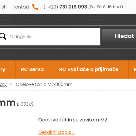
731 019 093
lish
Kontakt
Hledat
ry
RC Serva
RC Vysílače a přijímače
ráty
Ocelové táhlo M2x300mm
0mm
BI003K9
Ocelové táhlo se závitem M2
Detailní popis