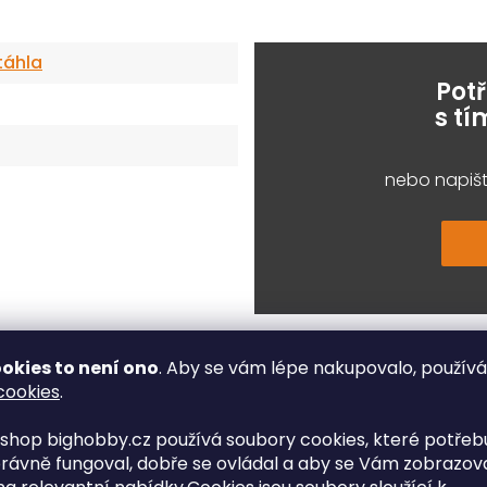
táhla
Pot
s t
nebo napišt
okies to není ono
. Aby se vám lépe nakupovalo, použív
cookies
.
shop bighobby.cz používá soubory cookies, které potřebu
e, které řešíte při nákupu nej
rávně fungoval, dobře se ovládal a aby se Vám zobrazov