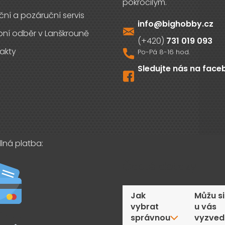
ční a pozáruční servis
info
@
bighobby.cz
ní odběr v Lanškrouně
731 019 093
akty
Sledujte nás na fac
lná platba:
Časté dotazy
Jak
Můžu si
vybrat
u vás
správnou
vyzved