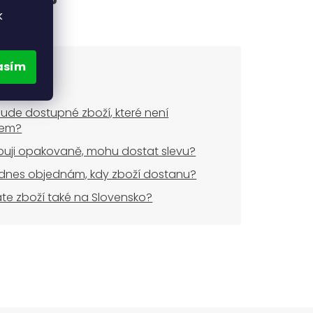
k
asím
ude dostupné zboží, které není
dem?
uji opakovaně, mohu dostat slevu?
dnes objednám, kdy zboží dostanu?
áte zboží také na Slovensko?