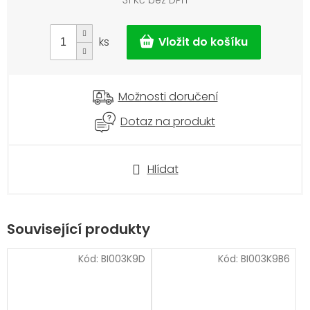
31 Kč bez DPH
Měrná
cena:
ks
Možnosti doručení
Dotaz na produkt
Hlídat
Související produkty
Kód:
BI003K9D
Kód:
BI003K9B6