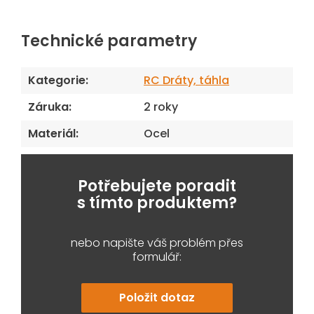
Technické parametry
Kategorie
:
RC Dráty, táhla
Záruka
:
2 roky
Materiál
:
Ocel
Potřebujete poradit
s tímto produktem?
nebo napište váš problém přes
formulář:
Položit dotaz