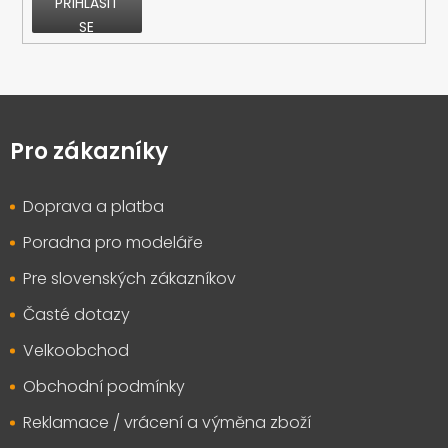
PŘIHLÁSIT
SE
Z
á
p
Pro zákazníky
a
t
Doprava a platba
í
Poradna pro modeláře
Pre slovenských zákazníkov
Časté dotazy
Velkoobchod
Obchodní podmínky
Reklamace / vrácení a výměna zboží