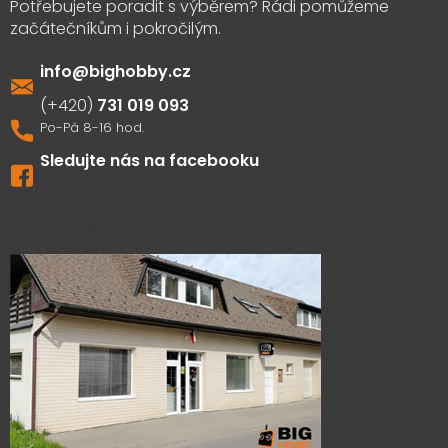
info
@
bighobby.cz
731 019 093
Sledujte nás na facebooku
Výdejna zboží