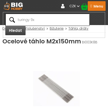
Přejít
CZK
na
obsah
Domů
RC Příslušenství
Bižuterie
Táhla, dráty
Hledat
Ocelové táhlo M2x150mm
BI003K8B