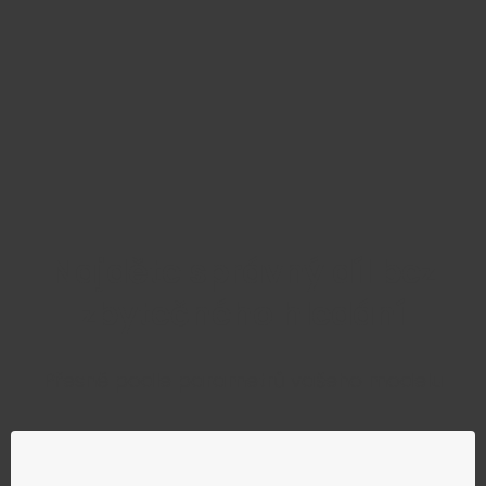
Najděte správný díl bez
zbytečného hledání
Přesně podle parametrů vašeho modelu