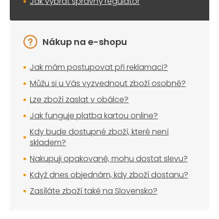
Jak vybrat správný regulátor
Nákup na e-shopu
Jak mám postupovat při reklamaci?
Můžu si u Vás vyzvednout zboží osobně?
Lze zboží zaslat v obálce?
Jak funguje platba kartou online?
Kdy bude dostupné zboží, které není
skladem?
Nakupuji opakovaně, mohu dostat slevu?
Když dnes objednám, kdy zboží dostanu?
Zasíláte zboží také na Slovensko?