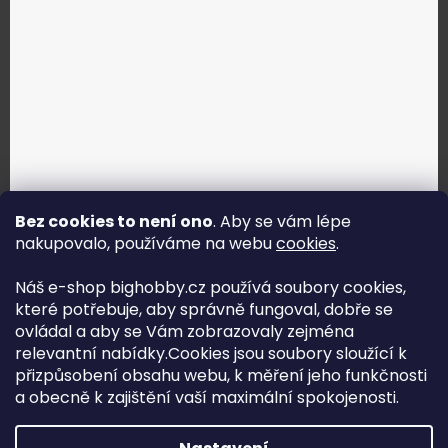
Bez cookies to není ono
. Aby se vám lépe
nakupovalo, používáme na webu
cookies
.
Jak vybrat správné servo?
Náš e-shop bighobby.cz používá soubory cookies,
které potřebuje, aby správně fungoval, dobře se
Najít správné servo
ovládal a aby se Vám zobrazovaly zejména
relevantní nabídky.Cookies jsou soubory sloužící k
přizpůsobení obsahu webu, k měření jeho funkčnosti
a obecně k zajištění vaší maximální spokojenosti.
Copyright (c) 2016 -2026 Big hobby.cz - všechna práva