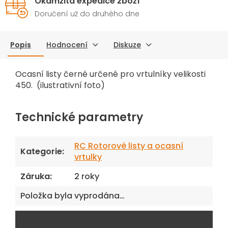
Okamžitá expedice zboží
Doručení už do druhého dne
Popis
Hodnocení
Diskuze
Ocasní listy černé určené pro vrtulníky velikosti
450. (ilustrativní foto)
Technické parametry
RC Rotorové listy a ocasní
Kategorie
:
vrtulky
Záruka
:
2 roky
Položka byla vyprodána…