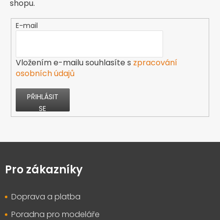
shopu.
E-mail
Vložením e-mailu souhlasíte s
zpracování
osobních údajů
PŘIHLÁSIT
SE
Z
á
p
Pro zákazníky
a
t
Doprava a platba
í
Poradna pro modeláře