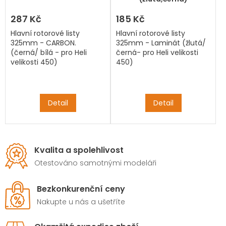
287 Kč
185 Kč
Hlavní rotorové listy
Hlavní rotorové listy
325mm - CARBON.
325mm - Laminát (žlutá/
(černá/ bílá - pro Heli
černá- pro Heli velikosti
velikosti 450)
450)
Detail
Detail
Kvalita a spolehlivost
Otestováno samotnými modeláři
Bezkonkurenční ceny
Nakupte u nás a ušetříte