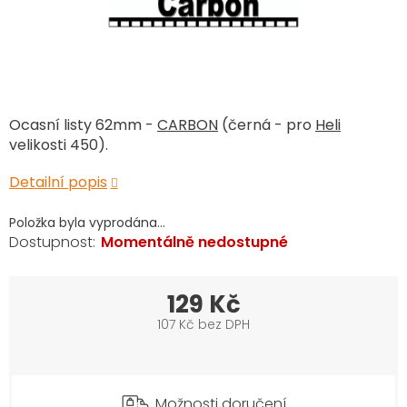
Ocasní listy 62mm -
CARBON
(černá - pro
Heli
velikosti 450).
Detailní popis
Položka byla vyprodána…
Momentálně nedostupné
129 Kč
107 Kč bez DPH
Měrná
cena:
Možnosti doručení