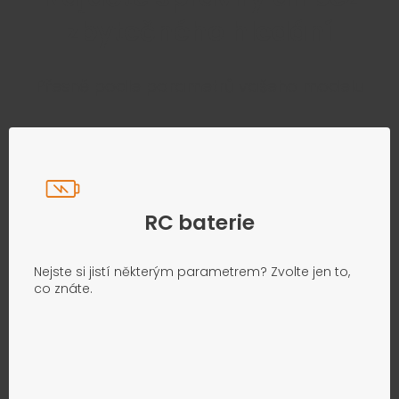
zbytečného hledání
Přesně podle parametrů vašeho modelu
RC baterie
Nejste si jistí některým parametrem? Zvolte jen to,
co znáte.