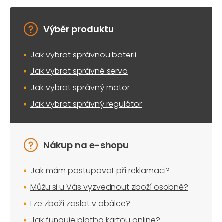
v
k
y
Výběr produktu
v
ý
Jak vybrat správnou baterii
p
i
Jak vybrat správné servo
s
u
Jak vybrat správný motor
Jak vybrat správný regulátor
Nákup na e-shopu
Jak mám postupovat při reklamaci?
Můžu si u Vás vyzvednout zboží osobně?
Lze zboží zaslat v obálce?
Jak funguje platba kartou online?