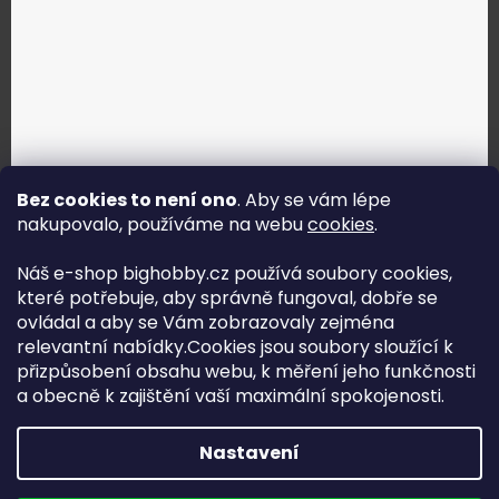
Bez cookies to není ono
. Aby se vám lépe
nakupovalo, používáme na webu
cookies
.
Jak vybrat správné servo?
Náš e-shop bighobby.cz používá soubory cookies,
které potřebuje, aby správně fungoval, dobře se
Najít správné servo
ovládal a aby se Vám zobrazovaly zejména
relevantní nabídky.Cookies jsou soubory sloužící k
přizpůsobení obsahu webu, k měření jeho funkčnosti
a obecně k zajištění vaší maximální spokojenosti.
Copyright (c) 2016 -2026 Big hobby.cz - všechna práva
Nastavení
vyhrazena