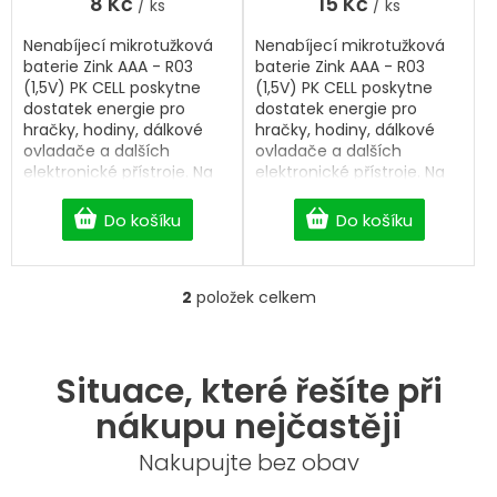
8 Kč
15 Kč
/ ks
/ ks
Nenabíjecí mikrotužková
Nenabíjecí mikrotužková
baterie Zink AAA - R03
baterie Zink AAA - R03
(1,5V) PK CELL poskytne
(1,5V) PK CELL poskytne
dostatek energie pro
dostatek energie pro
hračky, hodiny, dálkové
hračky, hodiny, dálkové
ovladače a dalších
ovladače a dalších
elektronické přístroje. Na
elektronické přístroje. Na
BigHobby vybírejte baterie
BigHobby vybírejte baterie
s dopravou zdarma od 2
s dopravou zdarma od 2
Do košíku
Do košíku
500 Kč. Heavy Duty R03 AA
500 Kč. Heavy Duty R03
Battery.
AAA Battery.
2
položek celkem
O
v
l
á
Situace, které řešíte při
d
a
nákupu nejčastěji
c
í
Nakupujte bez obav
p
r