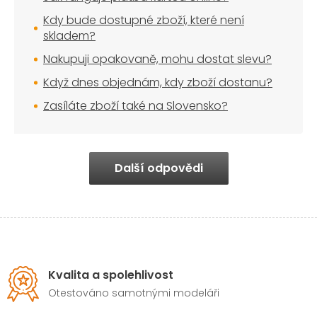
Kdy bude dostupné zboží, které není
skladem?
Nakupuji opakovaně, mohu dostat slevu?
Když dnes objednám, kdy zboží dostanu?
Zasíláte zboží také na Slovensko?
Další odpovědi
Kvalita a spolehlivost
Otestováno samotnými modeláři