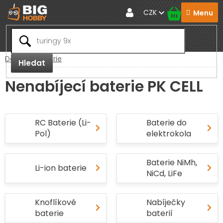
Přejít
CZK
na
obsah
Domů
Baterie
Hledat
Nenabíjecí baterie PK CELL
RC Baterie (Li-
Baterie do
Pol)
elektrokola
Baterie NiMh,
Li-ion baterie
NiCd, LiFe
Knoflíkové
Nabíječky
baterie
baterií