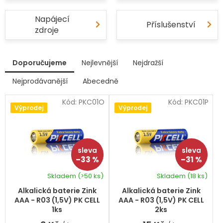
Napájecí
Příslušenství
zdroje
V
Doporučujeme
Nejlevnější
Nejdražší
ý
p
Nejprodávanější
Abecedně
Ř
i
a
s
Kód:
PKC01O
Kód:
PKC01P
z
Výprodej
Výprodej
p
e
r
n
í
o
p
d
r
u
–33 %
–31 %
o
k
d
Skladem
(>50 ks)
Skladem
(18 ks)
t
u
ů
k
Alkalická baterie Zink
Alkalická baterie Zink
t
AAA - R03 (1,5V) PK CELL
AAA - R03 (1,5V) PK CELL
ů
1ks
2ks