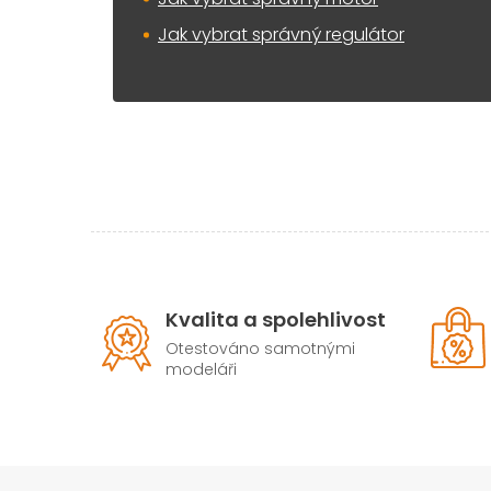
Jak vybrat správný regulátor
Kvalita a spolehlivost
Otestováno samotnými
modeláři