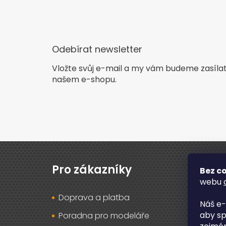
Odebírat newsletter
Vložte svůj e-mail a my vám budeme zasíla
našem e-shopu.
Z
á
p
Pro zákazníky
O n
Bez co
a
webu
t
Doprava a platba
O ná
í
Náš e-
aby sp
Poradna pro modeláře
Rec