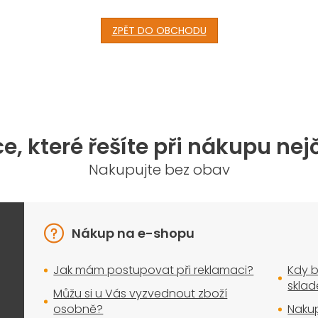
ZPĚT DO OBCHODU
e, které řešíte při nákupu nej
Nakupujte bez obav
Nákup na e-shopu
Jak mám postupovat při reklamaci?
Kdy b
skla
Můžu si u Vás vyzvednout zboží
osobně?
Nakup