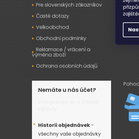
zejmén
Pre slovenských zákazníkov
Záru
přizpů
zajišt
Časté dotazy
Osob
Velkoobchod
Kont
Nas
Obchodní podmínky
Reklamace / vrácení a
výměna zboží
Ochrana osobních údajů
Pohod
Nemáte u nás účet?
Zaregistrujte se a získejte
výhody:
Historii objednávek
-
všechny vaše objednávky