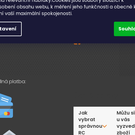
a relevantní nabídky.Cookies jsou soubory sloužící k
ční a pozáruční servis
sobení obsahu webu, k měření jeho funkčnosti a obecně 
info
@
bighobby.cz
ění vaší maximální spokojenosti.
ní odběr v Lanškrouně
731 019 093
akty
tavení
Souhl
Sledujte nás na fac
lná platba:
Časté dotazy
Jak
Můžu si
vybrat
u vás
správnou
vyzved
RC
zboží