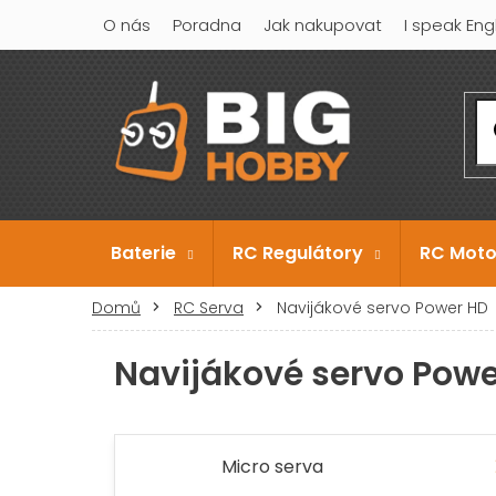
Přejít
O nás
Poradna
Jak nakupovat
I speak Eng
na
obsah
Baterie
RC Regulátory
RC Moto
Domů
RC Serva
Navijákové servo Power HD
Navijákové servo Powe
Micro serva