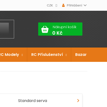
CZK
Přihlášení
Nákupní košík
RC Modely
RC Příslušenství
Bazar
Dárko
Standard serva