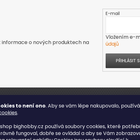
E-mail
Vložením e-ma
t informace o nových produktech na
údajů
PŘIHLÁSIT S
ás
Kontakt
okies to není ono
. Aby se vám lépe nakupovalo, použív
cookies
.
s
shop bighobby.cz používá soubory cookies, které potřebu
rávně fungoval, dobře se ovládal a aby se Vám zobrazov
enze obchodu