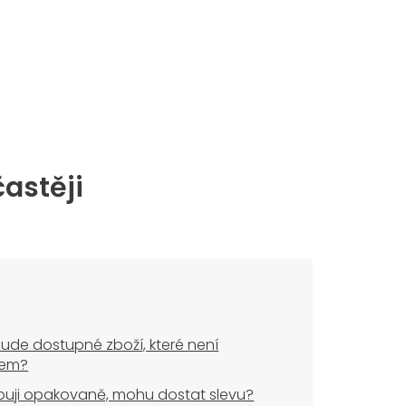
častěji
ude dostupné zboží, které není
dem?
uji opakovaně, mohu dostat slevu?