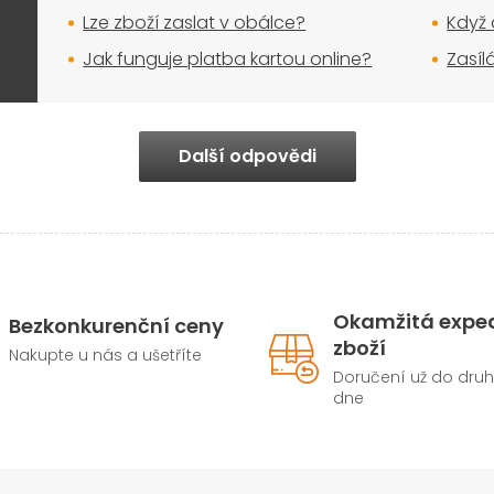
Lze zboží zaslat v obálce?
Když 
Jak funguje platba kartou online?
Zasíl
Další odpovědi
Okamžitá expe
Bezkonkurenční ceny
zboží
Nakupte u nás a ušetříte
Doručení už do dru
dne