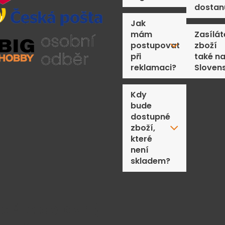
dostan
Jak
mám
Zasílát
postupovat
zboží
při
také n
reklamaci?
Sloven
Kdy
bude
dostupné
zboží,
které
není
skladem?
jděte správný