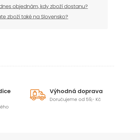
dnes objednám, kdy zboží dostanu?
áte zboží také na Slovensko?
dice
Výhodná doprava
Doručujeme od 59,- Kč
hého