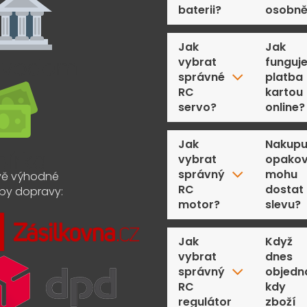
baterii?
osobn
Jak
Jak
vybrat
funguj
správné
platba
RC
kartou
servo?
online?
Jak
Nakupu
vybrat
opakov
správný
mohu
ě výhodné
RC
dostat
by dopravy:
motor?
slevu?
Jak
Když
vybrat
dnes
správný
objedn
RC
kdy
regulátor
zboží