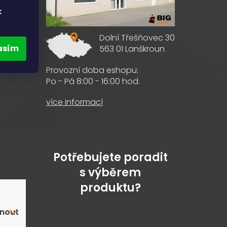
k
Dolní Třešňovec 30
asím
563 01 Lanškroun
ebooku
Provozní doba eshopu:
Po - Pá 8:00 - 16:00 hod.
více informací
Potřebujete poradit
s výběrem
produktu?
nout