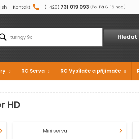
731 019 093
lish
Kontakt
Hledat
ry
RC Serva
RC Vysílače a přijímače
r HD
Mini serva