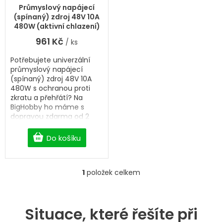
hodnocení
ů
k
Průmyslový napájecí
produktu
t
(spínaný) zdroj 48V 10A
je
ů
480W (aktivní chlazení)
5,0
961 Kč
/ ks
z
5
Potřebujete univerzální
hvězdiček.
průmyslový napájecí
(spínaný) zdroj 48V 10A
480W s ochranou proti
zkratu a přehřátí? Na
BigHobby ho máme s
dopravou zdarma od 2
500 Kč.
Do košíku
1
položek celkem
O
v
l
á
Situace, které řešíte při
d