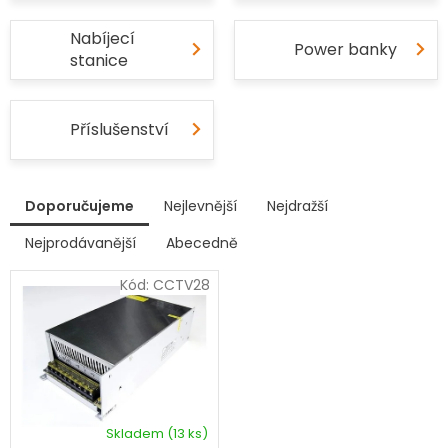
Nabíjecí
Power banky
stanice
Příslušenství
V
Doporučujeme
Nejlevnější
Nejdražší
ý
p
Nejprodávanější
Abecedně
Ř
i
a
s
Kód:
CCTV28
z
p
e
r
n
í
o
p
d
r
u
o
k
d
Skladem
(13 ks)
t
Průměrné
u