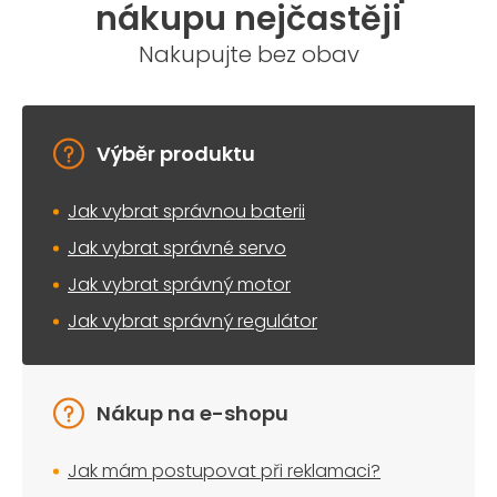
a
nákupu nejčastěji
c
í
Nakupujte bez obav
p
r
v
k
y
Výběr produktu
v
ý
Jak vybrat správnou baterii
p
i
Jak vybrat správné servo
s
u
Jak vybrat správný motor
Jak vybrat správný regulátor
Nákup na e-shopu
Jak mám postupovat při reklamaci?