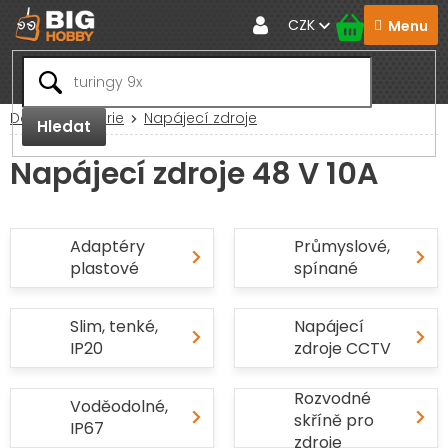
Přejít
CZK
na
obsah
Domů
Baterie
Napájecí zdroje
Hledat
Napájecí zdroje 48 V 10A
Adaptéry
Průmyslové,
plastové
spínané
Slim, tenké,
Napájecí
IP20
zdroje CCTV
Rozvodné
Voděodolné,
skříně pro
IP67
zdroje