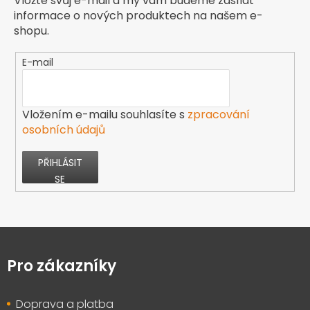
Vložte svůj e-mail a my vám budeme zasílat
informace o nových produktech na našem e-
shopu.
E-mail
Vložením e-mailu souhlasíte s
zpracování
osobních údajů
PŘIHLÁSIT
SE
Z
á
p
Pro zákazníky
a
t
Doprava a platba
í