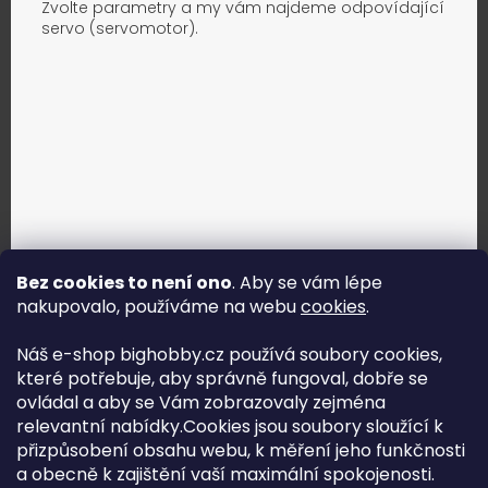
Zvolte parametry a my vám najdeme odpovídající
servo (servomotor).
Bez cookies to není ono
. Aby se vám lépe
nakupovalo, používáme na webu
cookies
.
Jak vybrat správné servo?
Náš e-shop bighobby.cz používá soubory cookies,
které potřebuje, aby správně fungoval, dobře se
Najít správné servo
ovládal a aby se Vám zobrazovaly zejména
relevantní nabídky.Cookies jsou soubory sloužící k
přizpůsobení obsahu webu, k měření jeho funkčnosti
a obecně k zajištění vaší maximální spokojenosti.