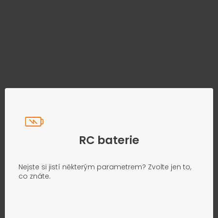
Najděte správný díl bez
zbytečného hledání
Přesně podle parametrů vašeho modelu
RC baterie
Nejste si jistí některým parametrem? Zvolte jen to,
co znáte.