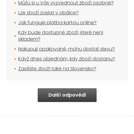
Můžu si u Vás vyzvednout zboží osobně?
Lze zboží zaslat v obálce?
Jak funguje platba kartou online?
Kdy bude dostupné zboží, které není
skladem?
Nakupuji opakovaně, mohu dostat slevu?
Když dnes objednám, kdy zboží dostanu?
Zasíláte zboží také na Slovensko?
Další odpovědi