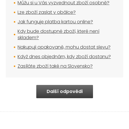
Můžu si u Vás vyzvednout zboží osobně?
Lze zboží zaslat v obálce?
Jak funguje platba kartou online?
Kdy bude dostupné zboží, které není
skladem?
Nakupuji opakovaně, mohu dostat slevu?
Když dnes objednám, kdy zboží dostanu?
Zasíláte zboží také na Slovensko?
Další odpovědi