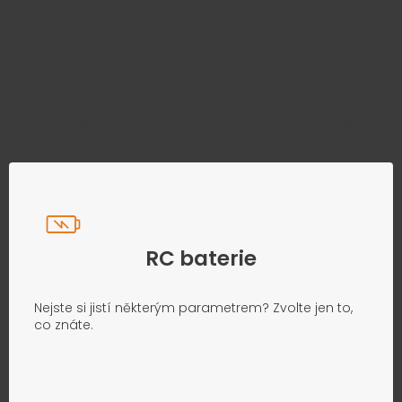
Najděte správný díl bez
zbytečného hledání
Přesně podle parametrů vašeho modelu
RC baterie
Nejste si jistí některým parametrem? Zvolte jen to,
co znáte.