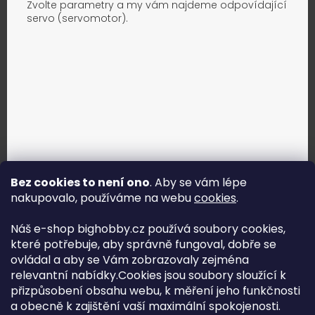
Zvolte parametry a my vám najdeme odpovídající
servo (servomotor).
Bez cookies to není ono
. Aby se vám lépe
nakupovalo, používáme na webu
cookies
.
Jak vybrat správné servo?
Náš e-shop bighobby.cz používá soubory cookies,
které potřebuje, aby správně fungoval, dobře se
Najít správné servo
ovládal a aby se Vám zobrazovaly zejména
relevantní nabídky.Cookies jsou soubory sloužící k
přizpůsobení obsahu webu, k měření jeho funkčnosti
a obecně k zajištění vaší maximální spokojenosti.