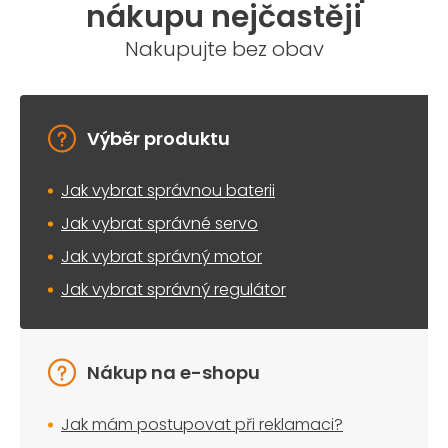
a
nákupu nejčastěji
c
í
Nakupujte bez obav
p
r
v
k
y
Výběr produktu
v
ý
Jak vybrat správnou baterii
p
i
Jak vybrat správné servo
s
u
Jak vybrat správný motor
Jak vybrat správný regulátor
Nákup na e-shopu
Jak mám postupovat při reklamaci?