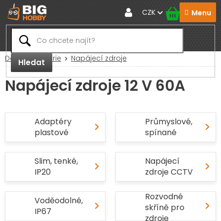
Přejít
CZK
na
obsah
Domů
Baterie
Napájecí zdroje
Hledat
Napájecí zdroje 12 V 60A
Adaptéry
Průmyslové,
plastové
spínané
Slim, tenké,
Napájecí
IP20
zdroje CCTV
Rozvodné
Voděodolné,
skříně pro
IP67
zdroje