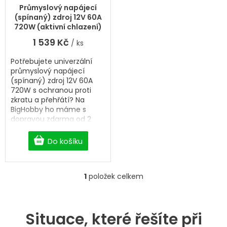
ů
k
Průmyslový napájecí
t
(spínaný) zdroj 12V 60A
ů
720W (aktivní chlazení)
1 539 Kč
/ ks
Potřebujete univerzální
průmyslový napájecí
(spínaný) zdroj 12V 60A
720W s ochranou proti
zkratu a přehřátí? Na
BigHobby ho máme s
dopravou zdarma od 2
500 Kč.
Do košíku
1
položek celkem
O
v
l
á
Situace, které řešíte při
d