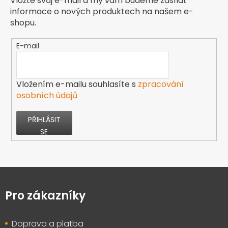
Vložte svůj e-mail a my vám budeme zasílat
informace o nových produktech na našem e-
shopu.
E-mail
Vložením e-mailu souhlasíte s
zpracování
osobních údajů
PŘIHLÁSIT
SE
Z
á
p
Pro zákazníky
a
t
Doprava a platba
í