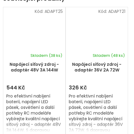
Kód:
ADAPT25
Kód:
ADAPT21
Skladem
(38 ks)
Skladem
(48 ks)
Průměrné
hodnocení
Napájecí síťový zdroj -
Napájecí síťový zdroj -
produktu
adaptér 48V 3A 144W
adaptér 36V 2A 72W
je
5,0
z
544 Kč
326 Kč
5
Pro efektivní nabíjení
Pro efektivní nabíjení
hvězdiček.
baterií, napájení LED
baterií, napájení LED
pásek, osvětlení a další
pásek, osvětlení a další
potřeby RC modeláře
potřeby RC modeláře
vybírejte kvalitní napájecí
vybírejte kvalitní napájecí
síťový zdroj - adaptér 48V
síťový zdroj - adaptér 36V
3A 144W. S dopravou
2A 72W. S dopravou