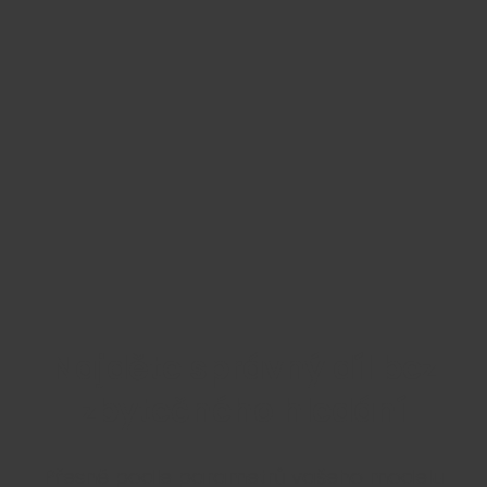
Najděte správný díl bez
zbytečného hledání
Přesně podle parametrů vašeho modelu