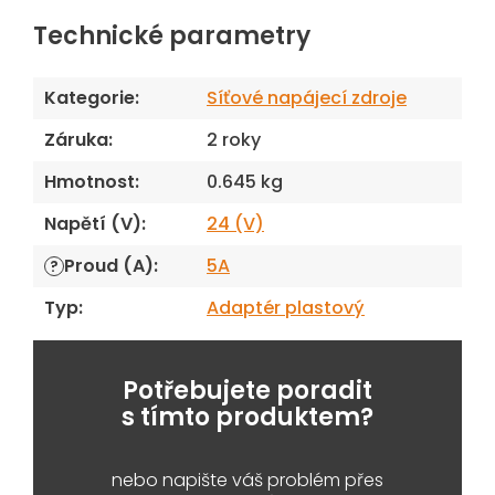
Technické parametry
Kategorie
:
Síťové napájecí zdroje
Záruka
:
2 roky
Hmotnost
:
0.645 kg
Napětí (V)
:
24 (V)
Proud (A)
:
5A
?
Typ
:
Adaptér plastový
Potřebujete poradit
s tímto produktem?
nebo napište váš problém přes