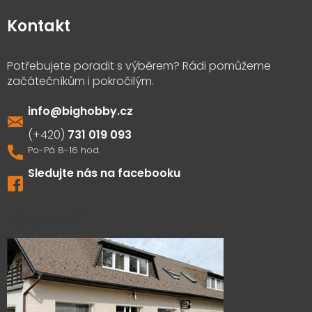
Kontakt
info
@
bighobby.cz
731 019 093
Sledujte nás na facebooku
Výdejna zboží