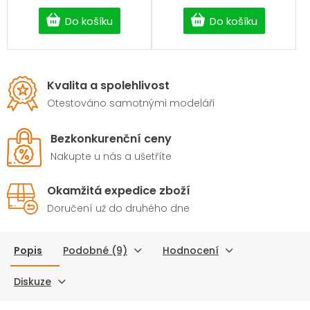
zdarma od 2 500 Kč.
zdarma od 2 500 Kč.
Do košíku
Do košíku
Kvalita a spolehlivost
Otestováno samotnými modeláři
Bezkonkurenční ceny
Nakupte u nás a ušetříte
Okamžitá expedice zboží
Doručení už do druhého dne
Popis
Podobné (9)
Hodnocení
Diskuze