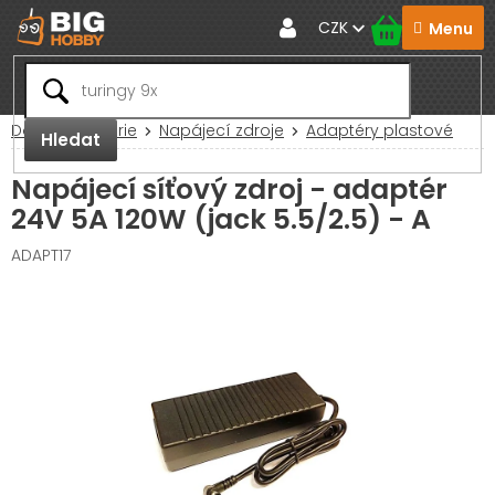
Přejít
CZK
na
obsah
Domů
Baterie
Napájecí zdroje
Adaptéry plastové
Hledat
Napájecí síťový zdroj - adaptér
24V 5A 120W (jack 5.5/2.5) - A
ADAPT17