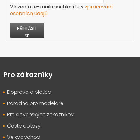
Vložením e-mailu souhlasíte s
zpracování
osobních údajů
PŘIHLÁSIT
SE
Z
á
p
Pro zákazníky
a
t
Doprava a platba
í
Poradna pro modeláře
Pre slovenských zákazníkov
Časté dotazy
Velkoobchod