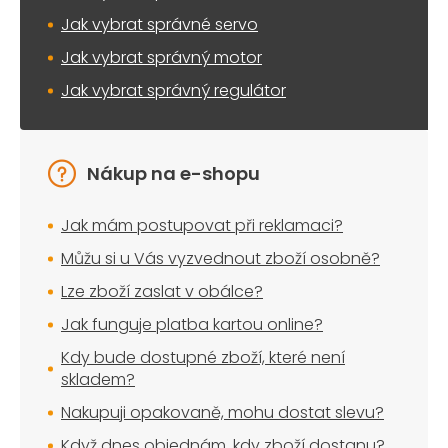
Jak vybrat správné servo
Jak vybrat správný motor
Jak vybrat správný regulátor
Nákup na e-shopu
Jak mám postupovat při reklamaci?
Můžu si u Vás vyzvednout zboží osobně?
Lze zboží zaslat v obálce?
Jak funguje platba kartou online?
Kdy bude dostupné zboží, které není
skladem?
Nakupuji opakovaně, mohu dostat slevu?
Když dnes objednám, kdy zboží dostanu?