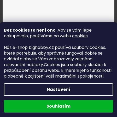
Bez cookies to není ono
. Aby se vám lépe
nakupovalo, používáme na webu
cookies
.
Jak vybrat správné servo?
Náš e-shop bighobby.cz používá soubory cookies,
které potřebuje, aby správně fungoval, dobře se
Najít správné servo
ovládal a aby se Vám zobrazovaly zejména
relevantní nabídky.Cookies jsou soubory sloužící k
přizpůsobení obsahu webu, k měření jeho funkčnosti
a obecně k zajištění vaší maximální spokojenosti.
Copyright (c) 2016 -2026 Big hobby.cz - všechna práva
Nastavení
vyhrazena
Na UX & Web Design je tu
Lukáš Dubina
Běžíme na
Souhlasím
Shoptet