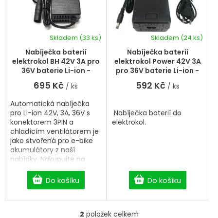
p
d
r
u
o
k
d
Skladem
(33 ks)
Skladem
(24 ks)
t
Průměrné
Průměrné
u
hodnocení
hodnocení
ů
k
Nabíječka baterií
Nabíječka baterií
produktu
produktu
t
elektrokol BH 42V 3A pro
elektrokol Power 42V 3A
je
je
ů
36V baterie Li-ion -
pro 36V baterie Li-ion -
5,0
5,0
konektor 3PIN
konektor jack
695 Kč
592 Kč
/ ks
/ ks
z
z
5
5
Automatická nabíječka
hvězdiček.
hvězdiček.
pro Li-ion 42V, 3A, 36V s
Nabíječka baterií do
konektorem 3PIN a
elektrokol.
chladícím ventilátorem je
jako stvořená pro e-bike
akumulátory z naší
nabídky. Nakupujte na
BigHobby s dopravou
zdarma od 2 500 Kč.
Do košíku
Do košíku
2
položek celkem