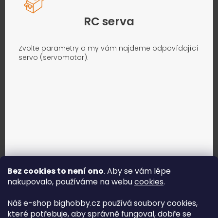
RC serva
Zvolte parametry a my vám najdeme odpovídající
servo (servomotor).
Bez cookies to není ono
. Aby se vám lépe
nakupovalo, používáme na webu
cookies
.
Jak vybrat správné servo?
Náš e-shop bighobby.cz používá soubory cookies,
které potřebuje, aby správně fungoval, dobře se
Najít správné servo