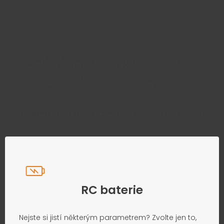
Najděte správný díl bez
zbytečného hledání
Přesně podle parametrů vašeho modelu
RC baterie
Nejste si jistí některým parametrem? Zvolte jen to,