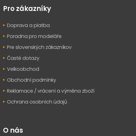
á
p
Pro zákazníky
a
t
Doprava a platba
í
Poradna pro modeláře
Pre slovenských zákazníkov
Časté dotazy
Velkoobchod
Obchodní podmínky
Reklamace / vrácení a výměna zboží
Ochrana osobních údajů
O nás