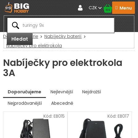
Přejít
CZK
na
obsah
Domů
Baterie
Nabíječky baterií
Hledat
Nabíječky pro elektrokola
Nabíječky pro elektrokola
3A
V
Doporučujeme
Nejlevnější
Nejdražší
ý
p
Nejprodávanější
Abecedně
Ř
i
a
s
Kód:
EB015
Kód:
EB017
z
p
e
r
n
í
o