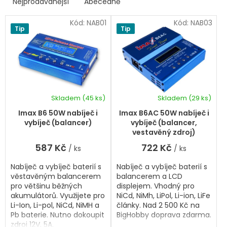
p
Nejprodávanější
Abecedně
Ř
i
a
s
Kód:
NAB01
Kód:
NAB03
z
Tip
Tip
p
e
r
n
í
o
p
d
r
u
o
k
d
Skladem
(45 ks)
Skladem
(29 ks)
t
Průměrné
u
hodnocení
ů
k
Imax B6 50W nabíječ i
Imax B6AC 50W nabíječ i
produktu
t
vybíječ (balancer)
vybíječ (balancer,
je
ů
vestavěný zdroj)
5,0
587 Kč
722 Kč
/ ks
/ ks
z
5
Nabíječ a vybíječ baterií s
Nabíječ a vybíječ baterií s
hvězdiček.
věstavěným balancerem
balancerem a LCD
pro většinu běžných
displejem. Vhodný pro
akumulátorů. Využijete pro
NiCd, NiMh, LiPol, Li-ion, LiFe
Li-Ion, Li-pol, NiCd, NiMH a
články. Nad 2 500 Kč na
Pb baterie. Nutno dokoupit
BigHobby doprava zdarma.
zdroj 12V, 5A.