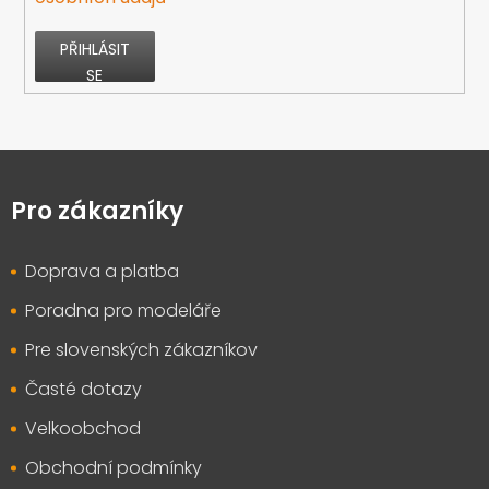
PŘIHLÁSIT
SE
Z
á
p
Pro zákazníky
a
t
Doprava a platba
í
Poradna pro modeláře
Pre slovenských zákazníkov
Časté dotazy
Velkoobchod
Obchodní podmínky