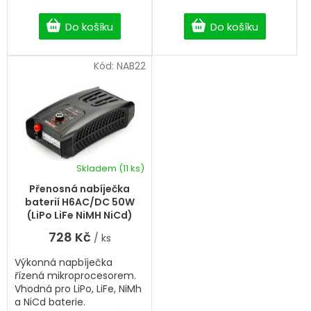
Do košíku
Do košíku
Kód:
NAB22
Skladem
(11 ks)
Přenosná nabíječka
baterií H6AC/DC 50W
(LiPo LiFe NiMH NiCd)
728 Kč
/ ks
Výkonná napbíječka
řízená mikroprocesorem.
Vhodná pro LiPo, LiFe, NiMh
a NiCd baterie.