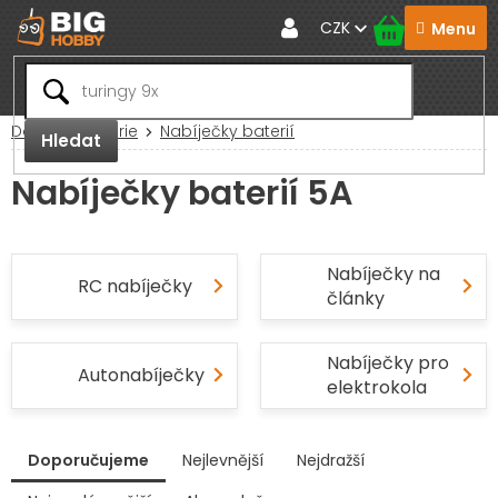
Přejít
CZK
na
obsah
Domů
Baterie
Nabíječky baterií
Hledat
Nabíječky baterií 5A
Nabíječky na
RC nabíječky
články
Nabíječky pro
Autonabíječky
elektrokola
V
Doporučujeme
Nejlevnější
Nejdražší
ý