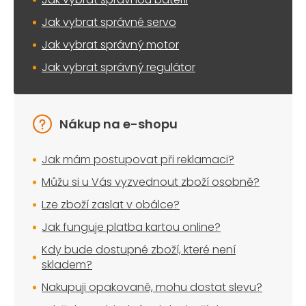
p
i
Jak vybrat správné servo
s
u
Jak vybrat správný motor
Jak vybrat správný regulátor
Nákup na e-shopu
Jak mám postupovat při reklamaci?
Můžu si u Vás vyzvednout zboží osobně?
Lze zboží zaslat v obálce?
Jak funguje platba kartou online?
Kdy bude dostupné zboží, které není
skladem?
Nakupuji opakovaně, mohu dostat slevu?