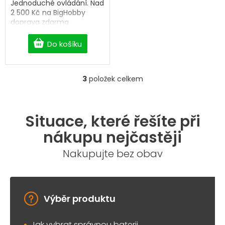
Jednoduché ovládání. Nad
2 500 Kč na BigHobby
doprava zdarma.
Do košíku
3
položek celkem
O
v
l
á
Situace, které řešíte při
d
a
nákupu nejčastěji
c
í
Nakupujte bez obav
p
r
v
k
y
Výběr produktu
v
ý
Jak vybrat správnou baterii