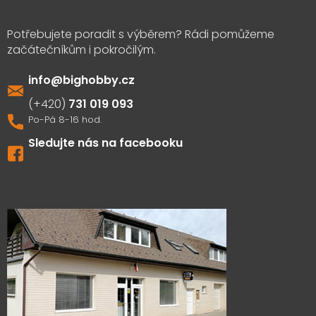
info
@
bighobby.cz
731 019 093
Sledujte nás na facebooku
Výdejna zboží