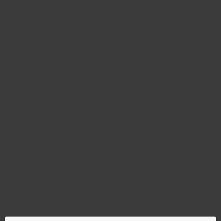
Najděte správný díl bez
zbytečného hledání
Přesně podle parametrů vašeho modelu