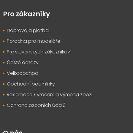
Z
á
p
Pro zákazníky
a
t
Doprava a platba
í
Poradna pro modeláře
Pre slovenských zákazníkov
Časté dotazy
Velkoobchod
Obchodní podmínky
Reklamace / vrácení a výměna zboží
Ochrana osobních údajů