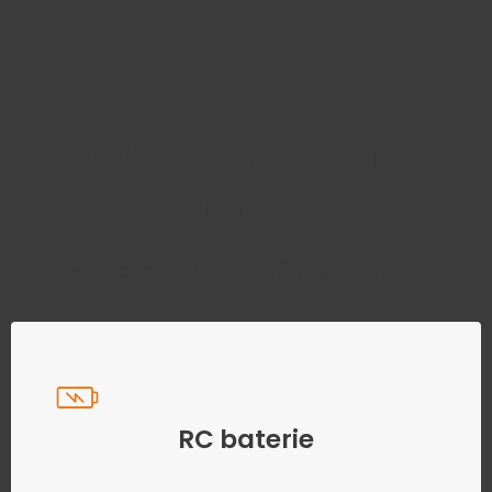
Najděte správný díl bez
zbytečného hledání
Přesně podle parametrů vašeho modelu
RC baterie