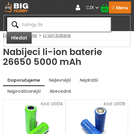
Přejít
CZK
na
obsah
Domů
Baterie
Li-ion baterie
Hledat
Nabíjecí li-ion baterie
26650 5000 mAh
V
Doporučujeme
Nejlevnější
Nejdražší
ý
p
Nejprodávanější
Abecedně
Ř
i
a
s
Kód:
LI001A
Kód:
LI001B
z
p
e
r
n
í
o
p
d