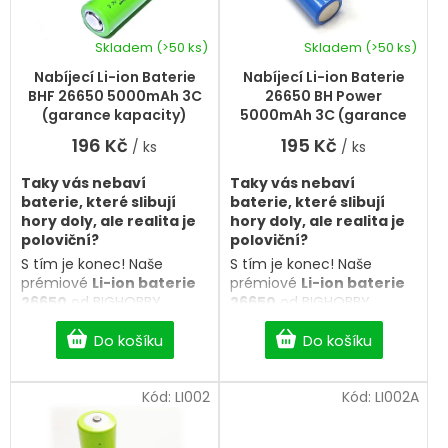
r
u
o
k
d
Skladem
(>50 ks)
Skladem
(>50 ks)
t
Průměrné
Průměrné
u
hodnocení
hodnocení
ů
k
Nabíjecí Li-ion Baterie
Nabíjecí Li-ion Baterie
produktu
produktu
t
BHF 26650 5000mAh 3C
26650 BH Power
je
je
ů
(garance kapacity)
5000mAh 3C (garance
5,0
5,0
kapacity)
196 Kč
195 Kč
/ ks
/ ks
z
z
5
5
Taky vás nebaví
Taky vás nebaví
hvězdiček.
hvězdiček.
baterie, které slibují
baterie, které slibují
hory doly, ale realita je
hory doly, ale realita je
poloviční?
poloviční?
S tím je konec! Naše
S tím je konec! Naše
prémiové
Li-ion baterie
prémiové
Li-ion baterie
26650
od BIGHOBBY
26650
od BIGHOBBY
přicházejí s
100% garancí
přicházejí s
100% garancí
kapacity
. Co je napsáno
Do košíku
kapacity
. Co je napsáno
Do košíku
na článku, to dostanete i v
na článku, to dostanete i v
realitě. Žádné triky, jen
realitě. Žádné triky, jen
čistý a spolehlivý výkon
Kód:
LI002
čistý a spolehlivý výkon
Kód:
LI002A
pro vaše svítilny, modely a
pro vaše svítilny, modely a
elektroniku.
elektroniku.