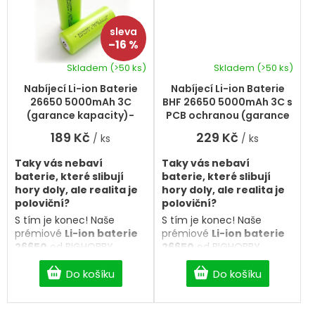
–16 %
Skladem
(>50 ks)
Skladem
(>50 ks)
Průměrné
hodnocení
Nabíjecí Li-ion Baterie
Nabíjecí Li-ion Baterie
produktu
26650 5000mAh 3C
BHF 26650 5000mAh 3C s
je
(garance kapacity)-
PCB ochranou (garance
5,0
Buttom Top
kapacity)
189 Kč
229 Kč
/ ks
/ ks
z
5
Taky vás nebaví
Taky vás nebaví
hvězdiček.
baterie, které slibují
baterie, které slibují
hory doly, ale realita je
hory doly, ale realita je
poloviční?
poloviční?
S tím je konec! Naše
S tím je konec! Naše
prémiové
Li-ion baterie
prémiové
Li-ion baterie
26650
od BIGHOBBY
26650
od BIGHOBBY
přicházejí s
100% garancí
přicházejí s
100% garancí
kapacity
. Co je napsáno
Do košíku
kapacity
. Co je napsáno
Do košíku
na článku, to dostanete i v
na článku, to dostanete i v
realitě. Žádné triky, jen
realitě. Žádné triky, jen
čistý a spolehlivý výkon
čistý a spolehlivý výkon