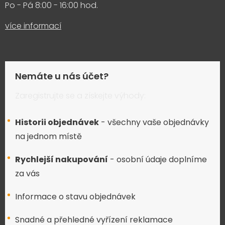
Po - Pá 8:00 - 16:00 hod.
více informací
Nemáte u nás účet?
Zaregistrujte se a získejte výhody:
Historii objednávek
- všechny vaše objednávky
na jednom místě
Rychlejší nakupování
- osobní údaje doplníme
za vás
Informace o stavu objednávek
Snadné a přehledné vyřízení reklamace