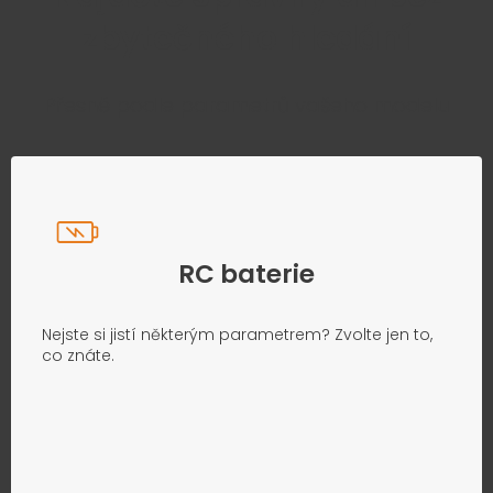
zbytečného hledání
Přesně podle parametrů vašeho modelu
RC baterie
Nejste si jistí některým parametrem? Zvolte jen to,
co znáte.