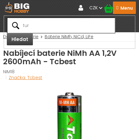
Přejít
CZK
na
obsah
Domů
Baterie
Baterie NiMh, NiCd, LiFe
Hledat
Nabíjecí baterie NiMh AA 1,2V
2600mAh - Tcbest
NIM18
Značka:
Tcbest