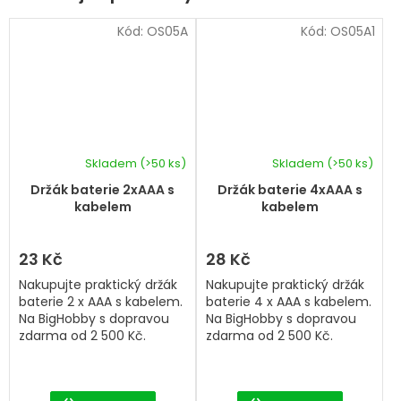
Kód:
OS05A
Kód:
OS05A1
Skladem
(>50 ks)
Skladem
(>50 ks)
Průměrné
hodnocení
Držák baterie 2xAAA s
Držák baterie 4xAAA s
produktu
kabelem
kabelem
je
5,0
z
23 Kč
28 Kč
5
Nakupujte praktický držák
Nakupujte praktický držák
hvězdiček.
baterie 2 x AAA s kabelem.
baterie 4 x AAA s kabelem.
Na BigHobby s dopravou
Na BigHobby s dopravou
zdarma od 2 500 Kč.
zdarma od 2 500 Kč.