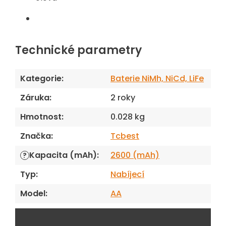
Technické parametry
Kategorie
:
Baterie NiMh, NiCd, LiFe
Záruka
:
2 roky
Hmotnost
:
0.028 kg
Značka
:
Tcbest
Kapacita (mAh)
:
2600 (mAh)
?
Typ
:
Nabíjecí
Model
:
AA