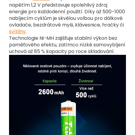
napětím 1,2 V představuje spolehlivý zdroj
energie pro každodenní použití. Díky až 500–1000
nabíjecím cyklům je skvělou volbou pro dálkové
ovladače, bezdrátové myši, klávesnice, hračky či
svítilny
.
Technologie Ni-MH zajišťuje stabilní výkon bez
paměťového efektu, zatímco nízké samovybíjení
uchová až 85 % kapacity po roce skladování.