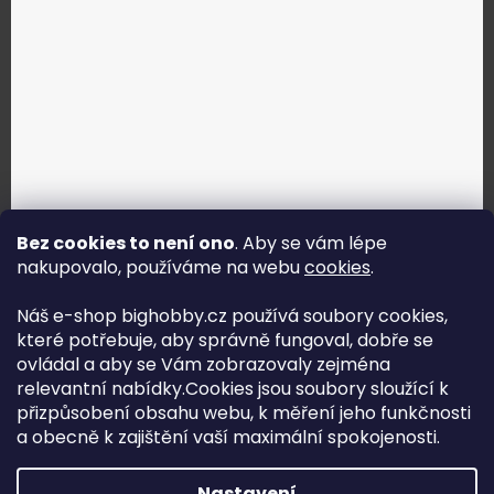
Bez cookies to není ono
. Aby se vám lépe
nakupovalo, používáme na webu
cookies
.
Jak vybrat správné servo?
Náš e-shop bighobby.cz používá soubory cookies,
které potřebuje, aby správně fungoval, dobře se
Najít správné servo
ovládal a aby se Vám zobrazovaly zejména
relevantní nabídky.Cookies jsou soubory sloužící k
přizpůsobení obsahu webu, k měření jeho funkčnosti
a obecně k zajištění vaší maximální spokojenosti.
Copyright (c) 2016 -2026 Big hobby.cz - všechna práva
Nastavení