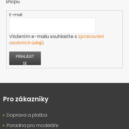
shopu.
E-mail
Vložením e-mailu souhlasíte s
zpracování
osobních údajů
PŘIHLÁSIT
SE
Z
á
p
Pro zákazníky
a
t
Doprava a platba
í
Poradna pro modeláře