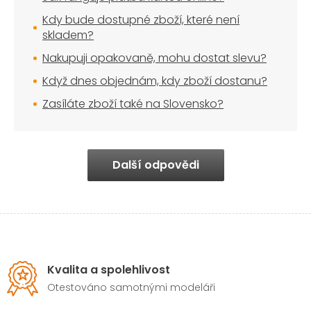
Kdy bude dostupné zboží, které není
skladem?
Nakupuji opakovaně, mohu dostat slevu?
Když dnes objednám, kdy zboží dostanu?
Zasíláte zboží také na Slovensko?
Další odpovědi
Kvalita a spolehlivost
Otestováno samotnými modeláři