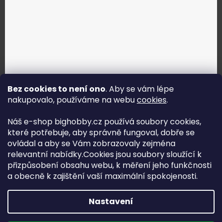
Bez cookies to není ono
. Aby se vám lépe
nakupovalo, používáme na webu
cookies
.
Jak vybrat správné servo?
Náš e-shop bighobby.cz používá soubory cookies,
které potřebuje, aby správně fungoval, dobře se
Najít správné servo
ovládal a aby se Vám zobrazovaly zejména
relevantní nabídky.Cookies jsou soubory sloužící k
přizpůsobení obsahu webu, k měření jeho funkčnosti
a obecně k zajištění vaší maximální spokojenosti.
Copyright (c) 2016 -2026 Big hobby.cz - všechna práva
Nastavení
vyhrazena