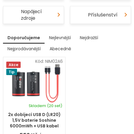
Napájecí
Příslušenství
zdroje
V
Doporučujeme
Nejlevnější
Nejdražší
ý
p
Nejprodávanější
Abecedně
Ř
i
a
s
Kód:
NIM02A6
z
Akce
p
e
Tip
r
n
í
o
p
d
r
u
o
k
d
Skladem
(20 set)
t
Průměrné
u
hodnocení
ů
k
2x dobíjecí USB D (LR20)
produktu
t
1,5V baterie Soshine
je
ů
6000mWh + USB kabel
5,0