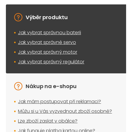
v
k
y
Výběr produktu
v
ý
Jak vybrat správnou baterii
p
i
Jak vybrat správné servo
s
u
Jak vybrat správný motor
Jak vybrat správný regulátor
Nákup na e-shopu
Jak mám postupovat při reklamaci?
Můžu si u Vás vyzvednout zboží osobně?
Lze zboží zaslat v obálce?
Jak funguje platba kartou online?