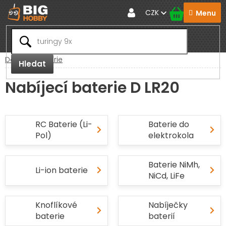
Přejít
CZK
na
obsah
Domů
Baterie
Hledat
Nabíjecí baterie D LR20
RC Baterie (Li-
Baterie do
Pol)
elektrokola
Baterie NiMh,
Li-ion baterie
NiCd, LiFe
Knoflíkové
Nabíječky
baterie
baterií