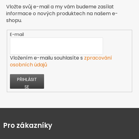
Vložte svůj e-mail a my vám budeme zasílat
informace o nových produktech na našem e-
shopu.
E-mail
Vložením e-mailu souhlasíte s
zpracování
osobních údajů
PŘIHLÁSIT
SE
Z
á
p
Pro zákazníky
a
t