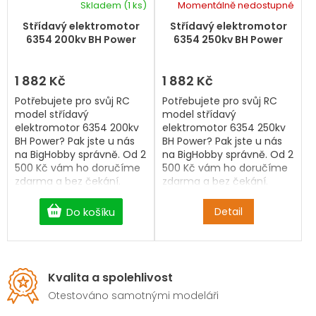
Skladem
(1 ks)
Momentálně nedostupné
Střídavý elektromotor
Střídavý elektromotor
6354 200kv BH Power
6354 250kv BH Power
1 882 Kč
1 882 Kč
Potřebujete pro svůj RC
Potřebujete pro svůj RC
model střídavý
model střídavý
elektromotor 6354 200kv
elektromotor 6354 250kv
BH Power? Pak jste u nás
BH Power? Pak jste u nás
na BigHobby správně. Od 2
na BigHobby správně. Od 2
500 Kč vám ho doručíme
500 Kč vám ho doručíme
zdarma a bez čekání.
zdarma a bez čekání.
Do košíku
Detail
Kvalita a spolehlivost
Otestováno samotnými modeláři