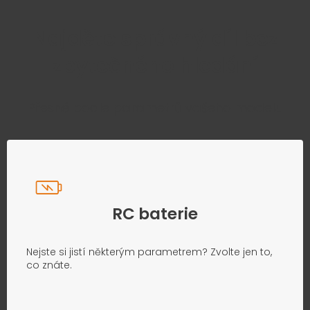
Najděte správný díl bez
zbytečného hledání
Přesně podle parametrů vašeho modelu
RC baterie
Nejste si jistí některým parametrem? Zvolte jen to,
co znáte.