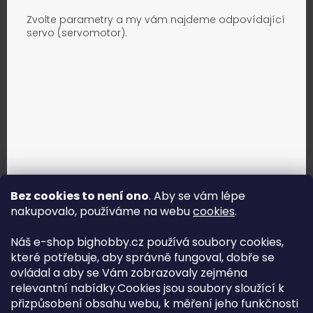
Zvolte parametry a my vám najdeme odpovídající
servo (servomotor).
Bez cookies to není ono
. Aby se vám lépe
nakupovalo, používáme na webu
cookies
.
Jak vybrat správné servo?
Náš e-shop bighobby.cz používá soubory cookies,
které potřebuje, aby správně fungoval, dobře se
Najít správné servo
ovládal a aby se Vám zobrazovaly zejména
relevantní nabídky.Cookies jsou soubory sloužící k
přizpůsobení obsahu webu, k měření jeho funkčnosti