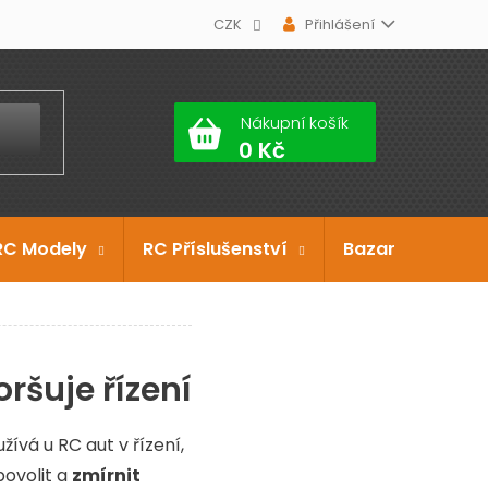
CZK
Přihlášení
Nákupní košík
RC Modely
RC Příslušenství
Bazar
Dárko
ršuje řízení
žívá u RC aut v řízení,
povolit a
zmírnit