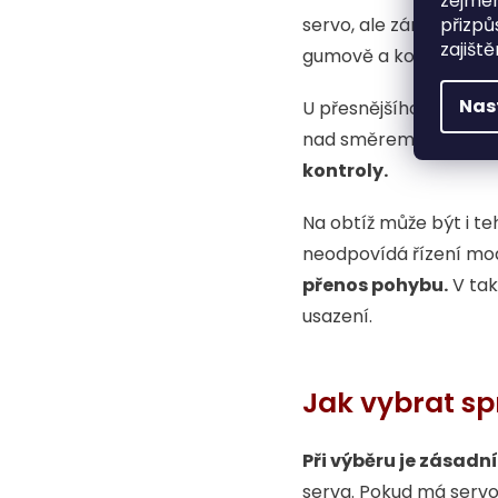
zejmén
servo, ale zároveň ub
přizpů
zajišt
gumově a kola se nemu
Nas
U přesnějšího ježdění 
nad směrem.
Pokud se
kontroly.
Na obtíž může být i te
neodpovídá řízení mod
přenos pohybu.
V tak
usazení.
Jak vybrat sp
Při výběru je zásadn
serva. Pokud má serv