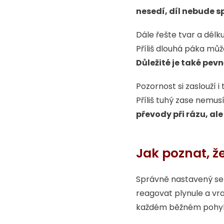
nesedí, díl nebude s
Dále řešte tvar a délk
Příliš dlouhá páka můž
Důležité je také pev
Pozornost si zaslouží i
Příliš tuhý zase nemus
převody při rázu, al
Jak poznat, ž
Správně nastavený ser
reagovat plynule a vra
každém běžném pohybu