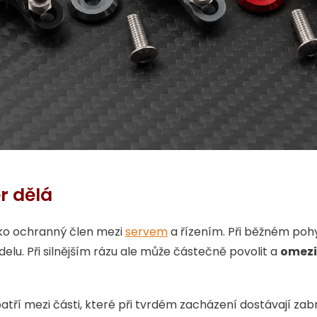
r dělá
ako ochranný člen mezi
servem
a řízením. Při běžném pohy
delu. Při silnějším rázu ale může částečně povolit a
omezit
tří mezi části, které při tvrdém zacházení dostávají zab