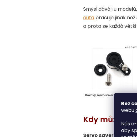
Smysl dává i u modelů,
auta
pracuje jinak ne
a proto se každá větší
Bez co
webu
Kdy může serv
Náš e-
aby sp
Servo saver může být 