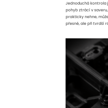
Jednoduchá kontrola j
pohyb ztrácí v saveru,
prakticky nehne, může
přesné, ale při tvrdš