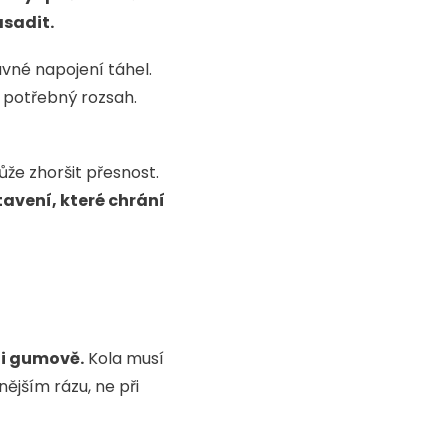
asadit.
vné napojení táhel.
í potřebný rozsah.
ůže zhoršit přesnost.
avení, které chrání
i gumově.
Kola musí
ějším rázu, ne při