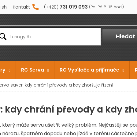
731 019 093
lish
Kontakt
Hledat
ry
RC Serva
RC Vysílače a přijímače
ervo saver: kdy chrání převody a kdy zhoršuje řízení
: kdy chrání převody a kdy zho
, který může servu ušetřit velký problém. Nejčastěji se pou
m nárazu, špatném dopadu nebo jízdě v terénu částečně 