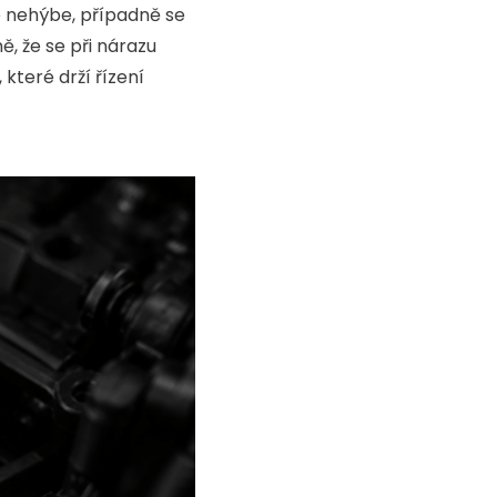
e nehýbe, případně se
ě, že se při nárazu
které drží řízení