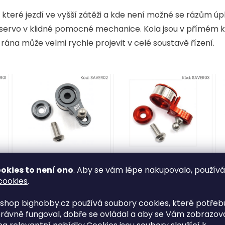
 které jezdí ve vyšší zátěži a kde není možné se rázům úp
ž servo v klidné pomocné mechanice. Kola jsou v přímém 
 rána může velmi rychle projevit v celé soustavě řízení.
okies to není ono
. Aby se vám lépe nakupovalo, použív
cookies
.
o saver řízení zhoršit
shop bighobby.cz používá soubory cookies, které potřebu
rávně fungoval, dobře se ovládal a aby se Vám zobrazov
problém ve chvíli, kdy je příliš měkký nebo má velkou