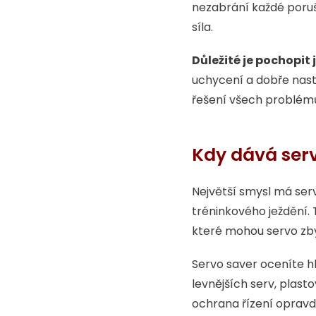
nezabrání každé poruše
síla.
Důležité je pochopit 
uchycení a dobře nasta
řešení všech problémů
Kdy dává ser
Největší smysl má ser
tréninkového ježdění. 
které mohou servo z
Servo saver oceníte 
levnějších serv, plas
ochrana řízení opravd