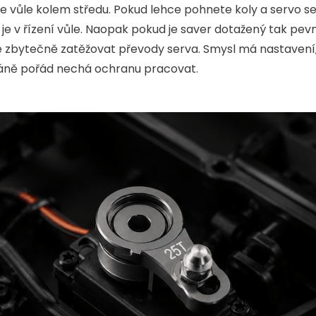
e vůle kolem středu. Pokud lehce pohnete koly a servo s
 je v řízení vůle. Naopak pokud je saver dotažený tak pevn
 zbytečně zatěžovat převody serva. Smysl má nastavení, 
í ráně pořád nechá ochranu pracovat.