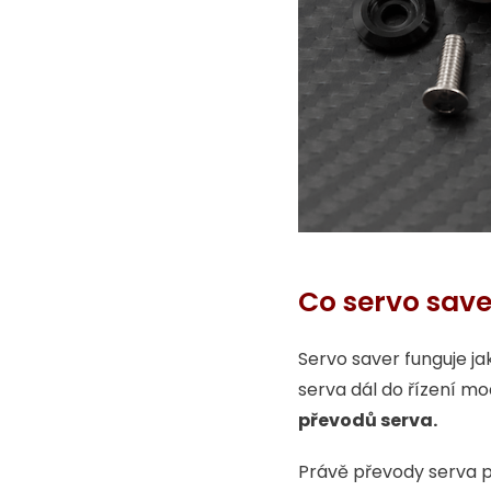
Co servo save
Servo saver funguje j
serva dál do řízení mo
převodů serva.
Právě převody serva pa