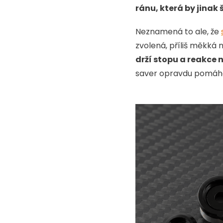
ránu, která by jinak
Neznamená to ale, že
zvolená, příliš měkká 
drží stopu a reakce 
saver opravdu pomáhá 