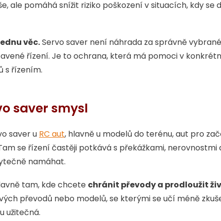
, ale pomáhá snížit riziko poškození v situacích, kdy se 
jednu věc.
Servo saver není náhrada za správně vybrané
vené řízení. Je to ochrana, která má pomoci v konkrétní 
 s řízením.
vo saver smysl
vo saver u
RC aut
, hlavně u modelů do terénu, aut pro za
Tam se řízení častěji potkává s překážkami, nerovnostmi 
bytečně namáhat.
hlavně tam, kde chcete
chránit převody a prodloužit ži
tových převodů nebo modelů, se kterými se učí méně zkuš
u užitečná.