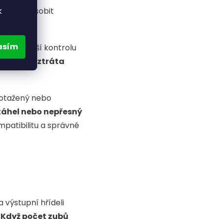
í může působit
k
asím
zvu a horší kontrolu
rana, ale ztráta
 dotažený nebo
 táhel nebo nepřesný
mpatibilitu a správné
a výstupní hřídeli
.
Když počet zubů