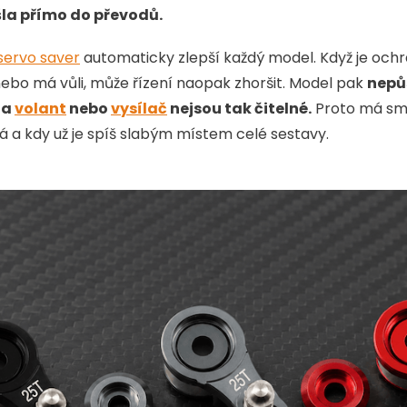
 šla přímo do převodů.
servo saver
automaticky zlepší každý model. Když je och
nebo má vůli, může řízení naopak zhoršit. Model pak
nepůs
na
volant
nebo
vysílač
nejsou tak čitelné.
Proto má smy
a kdy už je spíš slabým místem celé sestavy.