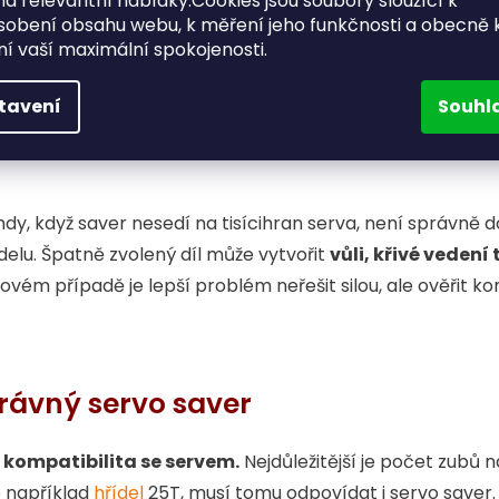
a relevantní nabídky.Cookies jsou soubory sloužící k
írá přesnost řízení. Model může reagovat opožděně, řízen
sobení obsahu webu, k měření jeho funkčnosti a obecně 
ění vaší maximální spokojenosti.
sí vracet přesně tam, kam mají.
tavení
Souhl
je to znát rychle. Místo jasné reakce dostanete měkčí ode
rvo saver povoluje i při běžném zatížení, není to och
hdy, když saver nesedí na tisícihran serva, není správně
elu. Špatně zvolený díl může vytvořit
vůli, křivé vedení
ovém případě je lepší problém neřešit silou, ale ověřit ko
rávný servo saver
í kompatibilita se servem.
Nejdůležitější je počet zubů n
o například
hřídel
25T, musí tomu odpovídat i servo saver