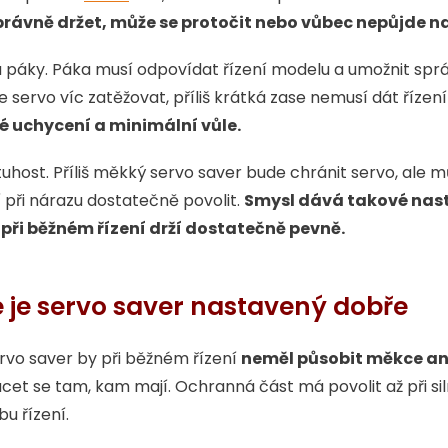
právně držet, může se protočit nebo vůbec nepůjde n
u páky. Páka musí odpovídat řízení modelu a umožnit sprá
e servo víc zatěžovat, příliš krátká zase nemusí dát řízen
né uchycení a minimální vůle.
 tuhost. Příliš měkký servo saver bude chránit servo, ale m
í při nárazu dostatečně povolit.
Smysl dává takové nast
e při běžném řízení drží dostatečně pevně.
e je servo saver nastavený dobře
vo saver by při běžném řízení
neměl působit měkce an
cet se tam, kam mají. Ochranná část má povolit až při siln
 řízení.