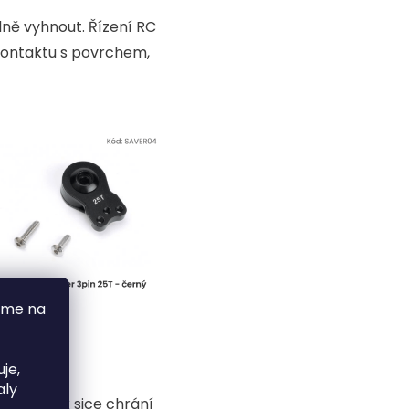
lně vyhnout. Řízení RC
kontaktu s povrchem,
áme na
je,
aly
 vůli.
Pak sice chrání