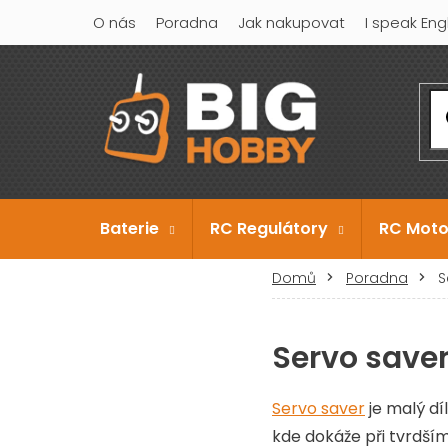
Přejít
O nás
Poradna
Jak nakupovat
I speak Eng
na
obsah
Baterie
RC Regulátory
RC Moto
Domů
Poradna
S
Servo saver
Servo saver
je malý díl
kde dokáže při tvrdší