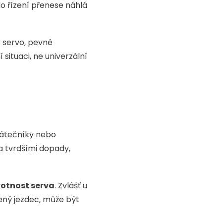
do řízení přenese náhlá
 servo, pevné
situaci, ne univerzální
čátečníky nebo
a tvrdšími dopady,
votnost serva
. Zvlášť u
ený jezdec, může být