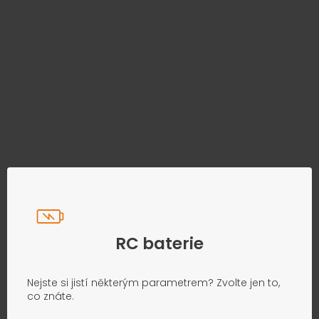
Najděte správný díl bez
zbytečného hledání
Přesně podle parametrů vašeho modelu
RC baterie
Nejste si jistí některým parametrem? Zvolte jen to,
co znáte.