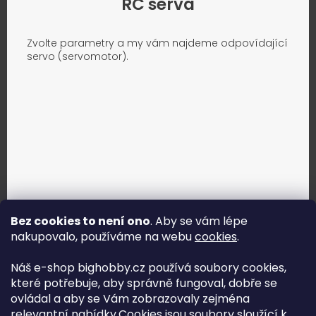
RC serva
Zvolte parametry a my vám najdeme odpovídající
servo (servomotor).
Bez cookies to není ono
. Aby se vám lépe
nakupovalo, používáme na webu
cookies
.
Jak vybrat správné servo?
Náš e-shop bighobby.cz používá soubory cookies,
které potřebuje, aby správně fungoval, dobře se
Najít správné servo
ovládal a aby se Vám zobrazovaly zejména
relevantní nabídky.Cookies jsou soubory sloužící k