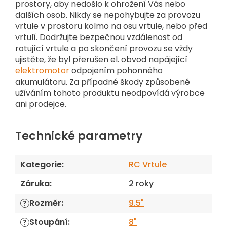
prostory, aby nedošlo k ohrožení Vás nebo
dalších osob. Nikdy se nepohybujte za provozu
vrtule v prostoru kolmo na osu vrtule, nebo před
vrtulí. Dodržujte bezpečnou vzdálenost od
rotující vrtule a po skončení provozu se vždy
ujistěte, že byl přerušen el. obvod napájející
elektromotor
odpojením pohonného
akumulátoru. Za případné škody způsobené
užíváním tohoto produktu neodpovídá výrobce
ani prodejce.
Technické parametry
Kategorie
:
RC Vrtule
Záruka
:
2 roky
Rozměr
:
9.5"
?
Stoupání
:
8"
?