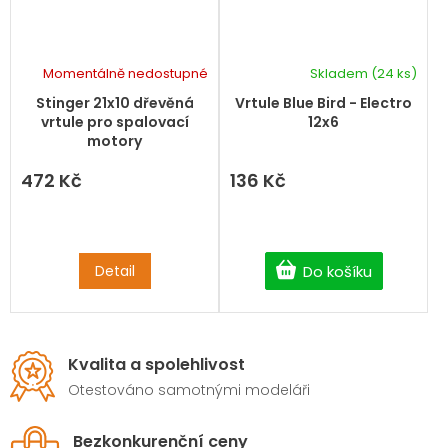
Momentálně nedostupné
Skladem
(24 ks)
Průměrné
hodnocení
Stinger 21x10 dřevěná
Vrtule Blue Bird - Electro
produktu
vrtule pro spalovací
12x6
je
motory
5,0
z
472 Kč
136 Kč
5
hvězdiček.
Detail
Do košíku
Kvalita a spolehlivost
Otestováno samotnými modeláři
Bezkonkurenční ceny