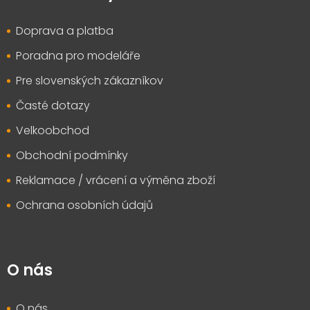
a
t
Doprava a platba
í
Poradna pro modeláře
Pre slovenských zákazníkov
Časté dotazy
Velkoobchod
Obchodní podmínky
Reklamace / vrácení a výměna zboží
Ochrana osobních údajů
O nás
O nás