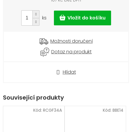
107 Kč bez DPH
Měrná
cena:
ks
Možnosti doručení
Dotaz na produkt
Hlídat
Související produkty
Kód:
RCGF34A
Kód:
BBE14