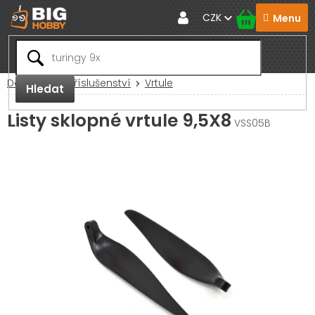
Přejít
CZK
na
obsah
Domů
RC Příslušenství
Vrtule
Hledat
Listy sklopné vrtule 9,5X8
VSS05B