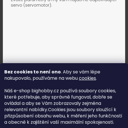
servo (servomotor).
Bez cookies to není ono
. Aby se vám lépe
nakupovalo, používáme na webu
cookies
.
Jak vybrat správné servo?
Náš e-shop bighobby.cz používá soubory cookies,
které potřebuje, aby správně fungoval, dobře se
Najít správné servo
ovládal a aby se Vám zobrazovaly zejména
relevantní nabídky.Cookies jsou soubory sloužící k
přizpůsobení obsahu webu, k měření jeho funkčnosti
a obecně k zajištění vaší maximální spokojenosti.