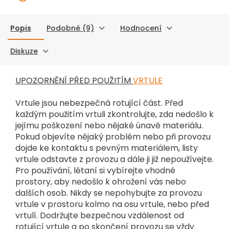
Popis
Podobné (9)
Hodnocení
Diskuze
UPOZORNĚNÍ PŘED POUŽITÍM
VRTULE
Vrtule jsou nebezpečná rotující část. Před
každým použitím vrtuli zkontrolujte, zda nedošlo k
jejímu poškození nebo nějaké únavě materiálu.
Pokud objevíte nějaký problém nebo při provozu
dojde ke kontaktu s pevným materiálem, listy
vrtule odstavte z provozu a dále ji již nepoužívejte.
Pro používání, létaní si vybírejte vhodné
prostory, aby nedošlo k ohrožení vás nebo
dalších osob. Nikdy se nepohybujte za provozu
vrtule v prostoru kolmo na osu vrtule, nebo před
vrtulí. Dodržujte bezpečnou vzdálenost od
rotující vrtule a po skončení provozu se vždy