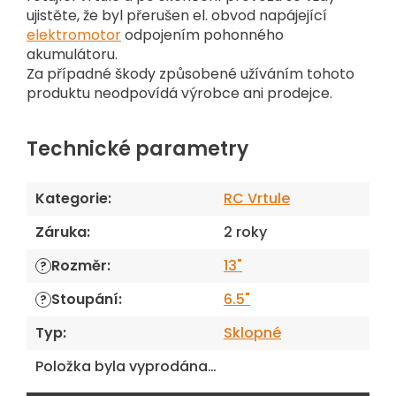
ujistěte, že byl přerušen el. obvod napájející
elektromotor
odpojením pohonného
akumulátoru.
Za případné škody způsobené užíváním tohoto
produktu neodpovídá výrobce ani prodejce.
Technické parametry
Kategorie
:
RC Vrtule
Záruka
:
2 roky
Rozměr
:
13"
?
Stoupání
:
6.5"
?
Typ
:
Sklopné
Položka byla vyprodána…