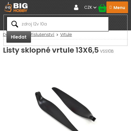
Přejít
CZK
na
obsah
Domů
RC Příslušenství
Vrtule
Hledat
Listy sklopné vrtule 13X6,5
VSS10B