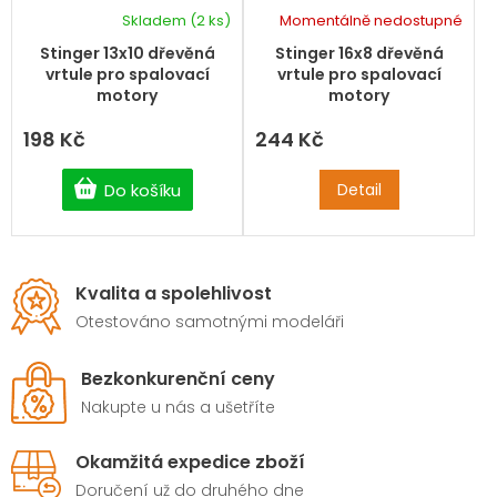
Skladem
(2 ks)
Momentálně nedostupné
Stinger 13x10 dřevěná
Stinger 16x8 dřevěná
vrtule pro spalovací
vrtule pro spalovací
motory
motory
198 Kč
244 Kč
Do košíku
Detail
Kvalita a spolehlivost
Otestováno samotnými modeláři
Bezkonkurenční ceny
Nakupte u nás a ušetříte
Okamžitá expedice zboží
Doručení už do druhého dne