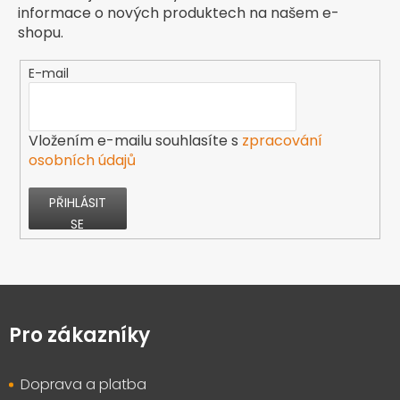
informace o nových produktech na našem e-
shopu.
E-mail
Vložením e-mailu souhlasíte s
zpracování
osobních údajů
PŘIHLÁSIT
SE
Z
á
p
Pro zákazníky
a
t
Doprava a platba
í