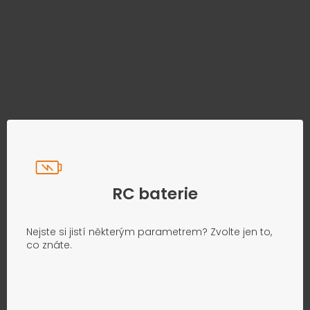
Najděte správný díl bez
zbytečného hledání
Přesně podle parametrů vašeho modelu
RC baterie
Nejste si jistí některým parametrem? Zvolte jen to,
co znáte.