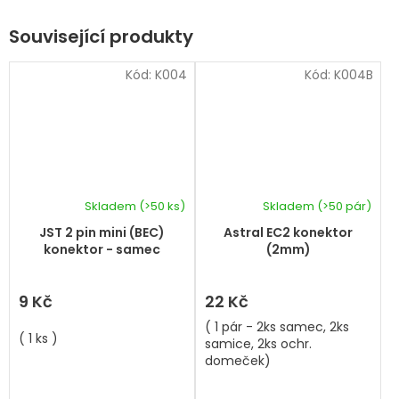
Související produkty
Kód:
K004
Kód:
K004B
Skladem
(>50 ks)
Skladem
(>50 pár)
JST 2 pin mini (BEC)
Astral EC2 konektor
konektor - samec
(2mm)
9 Kč
22 Kč
( 1 pár - 2ks samec, 2ks
( 1 ks )
samice, 2ks ochr.
domeček)