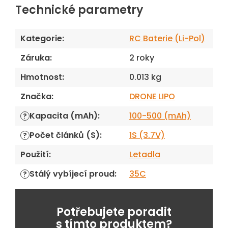
Technické parametry
Kategorie
:
RC Baterie (Li-Pol)
Záruka
:
2 roky
Hmotnost
:
0.013 kg
Značka
:
DRONE LIPO
Kapacita (mAh)
:
100-500 (mAh)
?
Počet článků (S)
:
1S (3.7V)
?
Použití
:
Letadla
Stálý vybíjecí proud
:
35C
?
Potřebujete poradit
s tímto produktem?