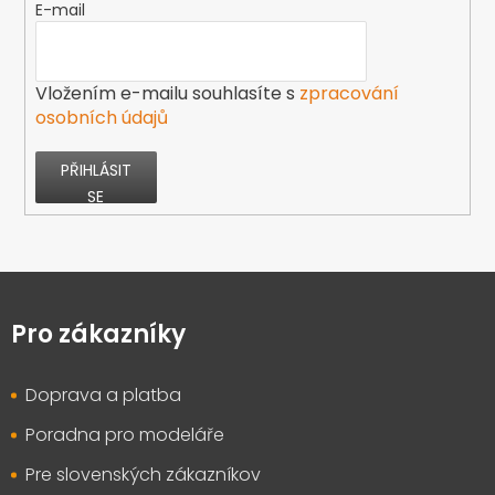
E-mail
Vložením e-mailu souhlasíte s
zpracování
osobních údajů
PŘIHLÁSIT
SE
Z
á
p
Pro zákazníky
a
t
Doprava a platba
í
Poradna pro modeláře
Pre slovenských zákazníkov