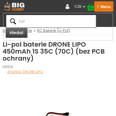
Přejít
CZK
na
obsah
Domů
Baterie
RC Baterie (Li-Pol)
Hledat
Li-pol baterie DRONE LIPO
450mAh 1S 35C (70C) (bez PCB
ochrany)
DR104
Značka:
DRONE LIPO