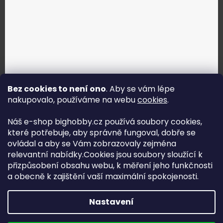
Bez cookies to není ono
. Aby se vám lépe
nakupovalo, používáme na webu
cookies
.
Jak vybrat správné servo?
Náš e-shop bighobby.cz používá soubory cookies,
které potřebuje, aby správně fungoval, dobře se
Najít správné servo
ovládal a aby se Vám zobrazovaly zejména
relevantní nabídky.Cookies jsou soubory sloužící k
přizpůsobení obsahu webu, k měření jeho funkčnosti
a obecně k zajištění vaší maximální spokojenosti.
Copyright (c) 2016 -2026 Big hobby.cz - všechna práva
Nastavení
vyhrazena