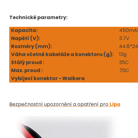
Technické parametry:
Kapacita:
450mA
Napětí (V
):
3.7V
Rozměry (mm):
44.8*2
Váha včetně kabeláže a konektoru (g):
13g
Stálý proud :
35C
Max. proud :
70C
Vybíjecí konektor - Walkera
Bezpečnostní upozornění a opatření pro
Lipo