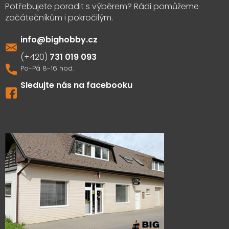
info
@
bighobby.cz
731 019 093
Sledujte nás na facebooku
Výdejna zboží