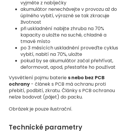
vyjměte z nabíječky
akumulátor nenechávejte v provozu až do
úplného vybití, výrazně se tak zkracuje
životnost
při uskladnění nabijte zhruba na 70%
kapacity a uložte na suché, chladné a
tmavé místo
po 3 měsících uskladnění proveďte cyklus
vybití, nabití na 70%, uložte
pokud by se akumulátor začal přehřívat,
deformovat, apod, přestaňte ho používat
Vysvětlení pojmu baterie
s nebo bez
PCB
ochrany
- článek s PCB má ochranu proti
přebití, podbití, zkratu. Články s PCB ochranou
nelze bodovat (pájet) do packu.
Obrázek je pouze ilustrační.
Technické parametry