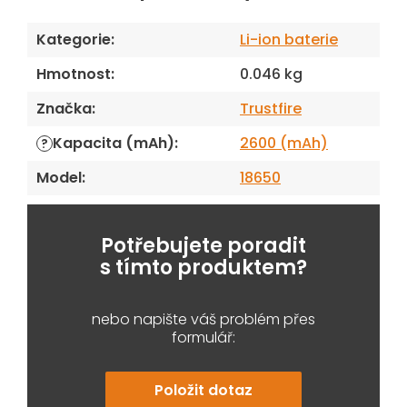
Kategorie
:
Li-ion baterie
Hmotnost
:
0.046 kg
Značka
:
Trustfire
Kapacita (mAh)
:
2600 (mAh)
?
Model
:
18650
Potřebujete poradit
s tímto produktem?
nebo napište váš problém přes
formulář:
Položit dotaz