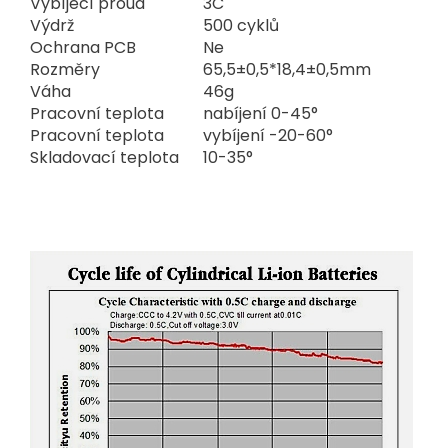
Vybíjecí proud
3C
Výdrž
500 cyklů
Ochrana PCB
Ne
Rozměry
65,5±
0,5*18,4±
0,5mm
Váha
46g
Pracovní teplota
nabíjení 0-45°
Pracovní teplota
vybíjení -20-60°
Skladovací teplota
10-35°