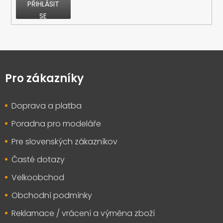
PŘIHLÁSIT
SE
Z
á
p
Pro zákazníky
a
t
Doprava a platba
í
Poradna pro modeláře
Pre slovenských zákazníkov
Časté dotazy
Velkoobchod
Obchodní podmínky
Reklamace / vrácení a výměna zboží