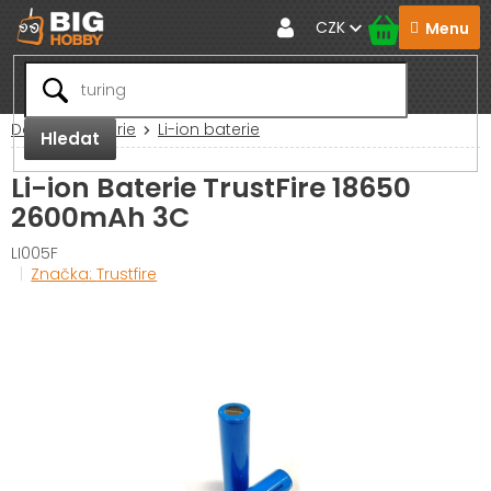
Přejít
CZK
na
obsah
Domů
Baterie
Li-ion baterie
Hledat
Li-ion Baterie TrustFire 18650
2600mAh 3C
LI005F
Značka:
Trustfire