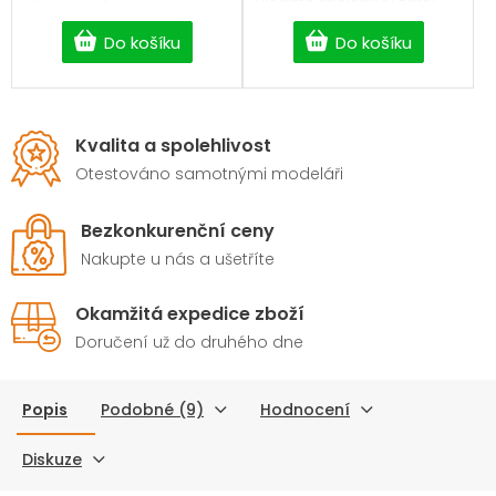
Hledáte spolehlivý zdroj
nad 2 500 Kč.
energie pro svou čelovku,
Do košíku
Do košíku
e-cigaretu, powerbanku
nebo aku nářadí? Naše
nabíjecí baterie typu Li-
Ion 18650
poskytují
stabilní výkon, dlouhou
Kvalita a spolehlivost
životnost a maximální
bezpečnost pro všechna
Otestováno samotnými modeláři
vaše zařízení.
Bezkonkurenční ceny
Nakupte u nás a ušetříte
Okamžitá expedice zboží
Doručení už do druhého dne
Popis
Podobné (9)
Hodnocení
Diskuze