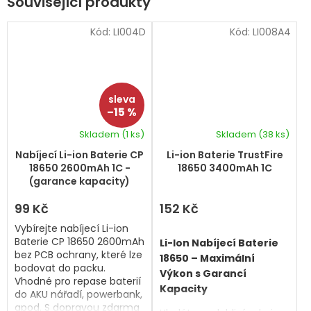
Související produkty
Kód:
LI004D
Kód:
LI008A4
–15 %
Skladem
(1 ks)
Skladem
(38 ks)
Nabíjecí Li-ion Baterie CP
Li-ion Baterie TrustFire
18650 2600mAh 1C -
18650 3400mAh 1C
(garance kapacity)
99 Kč
152 Kč
Vybírejte nabíjecí Li-ion
Baterie CP 18650 2600mAh
Li-Ion Nabíjecí Baterie
bez PCB ochrany, které lze
18650 – Maximální
bodovat do packu.
Výkon s Garancí
Vhodné pro repase baterií
Kapacity
do AKU nářadí, powerbank,
apod. S dopravou zdarma