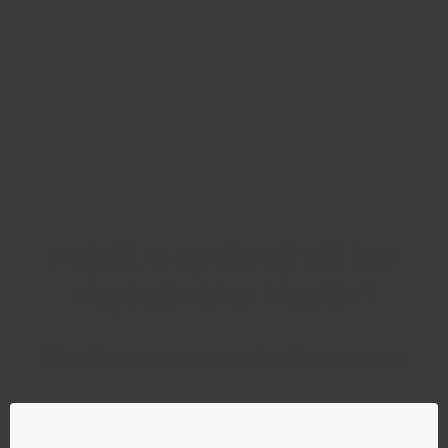
Najděte správný díl bez
zbytečného hledání
Přesně podle parametrů vašeho modelu