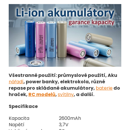
Všestranné použití: průmyslové použití, Aku
nářadí
, power banky, elektrokola, různé
repase pro skládané akumulátory,
baterie
do
hraček,
RC modelů
,
svítilny
, a další.
Specifikace
Kapacita
2600mAh
Napětí
3,7V