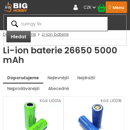
Přejít
CZK
na
obsah
Domů
Baterie
Li-ion baterie
Hledat
Li-ion baterie 26650 5000
mAh
V
Doporučujeme
Nejlevnější
Nejdražší
ý
p
Nejprodávanější
Abecedně
Ř
i
a
s
Kód:
LI001A
Kód:
LI001B
z
p
e
r
n
í
o
p
d