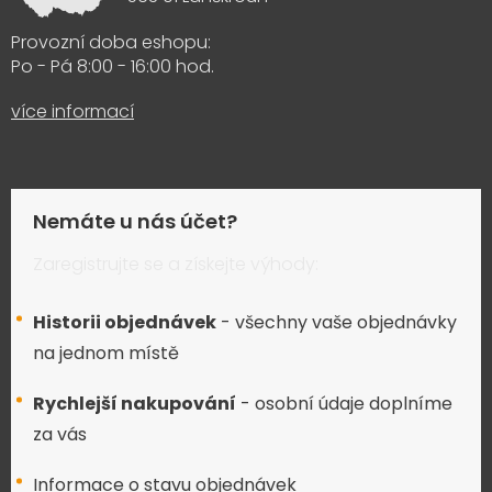
Provozní doba eshopu:
Po - Pá 8:00 - 16:00 hod.
více informací
Nemáte u nás účet?
Zaregistrujte se a získejte výhody:
Historii objednávek
- všechny vaše objednávky
na jednom místě
Rychlejší nakupování
- osobní údaje doplníme
za vás
Informace o stavu objednávek