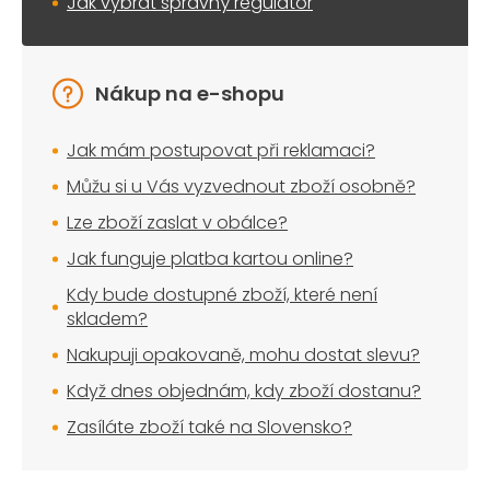
Jak vybrat správný regulátor
Nákup na e-shopu
Jak mám postupovat při reklamaci?
Můžu si u Vás vyzvednout zboží osobně?
Lze zboží zaslat v obálce?
Jak funguje platba kartou online?
Kdy bude dostupné zboží, které není
skladem?
Nakupuji opakovaně, mohu dostat slevu?
Když dnes objednám, kdy zboží dostanu?
Zasíláte zboží také na Slovensko?