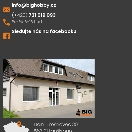
info
@
bighobby.cz
731 019 093
Sledujte nás na facebooku
Výdejna zboží
Dolní Třešňovec 30
563 01 Lanškroun