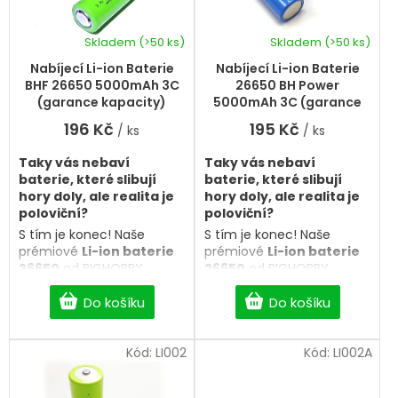
r
u
o
k
d
Skladem
(>50 ks)
Skladem
(>50 ks)
t
Průměrné
Průměrné
u
hodnocení
hodnocení
ů
k
Nabíjecí Li-ion Baterie
Nabíjecí Li-ion Baterie
produktu
produktu
t
BHF 26650 5000mAh 3C
26650 BH Power
je
je
ů
(garance kapacity)
5000mAh 3C (garance
5,0
5,0
kapacity)
196 Kč
195 Kč
/ ks
/ ks
z
z
5
5
Taky vás nebaví
Taky vás nebaví
hvězdiček.
hvězdiček.
baterie, které slibují
baterie, které slibují
hory doly, ale realita je
hory doly, ale realita je
poloviční?
poloviční?
S tím je konec! Naše
S tím je konec! Naše
prémiové
Li-ion baterie
prémiové
Li-ion baterie
26650
od BIGHOBBY
26650
od BIGHOBBY
přicházejí s
100% garancí
přicházejí s
100% garancí
kapacity
. Co je napsáno
Do košíku
kapacity
. Co je napsáno
Do košíku
na článku, to dostanete i v
na článku, to dostanete i v
realitě. Žádné triky, jen
realitě. Žádné triky, jen
čistý a spolehlivý výkon
Kód:
LI002
čistý a spolehlivý výkon
Kód:
LI002A
pro vaše svítilny, modely a
pro vaše svítilny, modely a
elektroniku.
elektroniku.