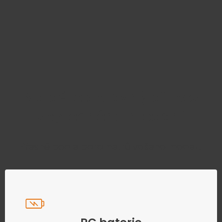
Najděte správný díl bez
zbytečného hledání
Přesně podle parametrů vašeho modelu