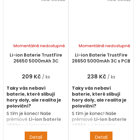
pro vaše svítilny, modely a
pro vaše svítilny, modely a
elektroniku.
elektroniku.
Momentálně nedostupné
Momentálně nedostupné
Li-ion Baterie TrustFire
Li-ion Baterie TrustFire
26650 5000mAh 3C
26650 5000mAh 3C s PCB
209 Kč
238 Kč
/ ks
/ ks
Taky vás nebaví
Taky vás nebaví
baterie, které slibují
baterie, které slibují
hory doly, ale realita je
hory doly, ale realita je
poloviční?
poloviční?
S tím je konec! Naše
S tím je konec! Naše
prémiové
Li-ion baterie
prémiové
Li-ion baterie
26650
od BIGHOBBY
26650
od BIGHOBBY
přicházejí s
100% garancí
přicházejí s
100% garancí
kapacity
. Co je napsáno
Detail
kapacity
. Co je napsáno
Detail