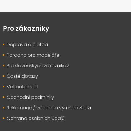
Z
á
p
Pro zákazníky
a
t
Doprava a platba
í
Poradna pro modeláře
Pre slovenských zákazníkov
Časté dotazy
Velkoobchod
Obchodní podmínky
Reklamace / vrácení a výměna zboží
Ochrana osobních údajů