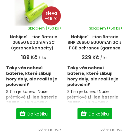
–16 %
Skladem
(>50 ks)
Skladem
(>50 ks)
Průměrné
hodnocení
Nabíjecí Li-ion Baterie
Nabíjecí Li-ion Baterie
produktu
26650 5000mAh 3C
BHF 26650 5000mAh 3C s
je
(garance kapacity)-
PCB ochranou (garance
5,0
Buttom Top
kapacity)
189 Kč
229 Kč
/ ks
/ ks
z
5
Taky vás nebaví
Taky vás nebaví
hvězdiček.
baterie, které slibují
baterie, které slibují
hory doly, ale realita je
hory doly, ale realita je
poloviční?
poloviční?
S tím je konec! Naše
S tím je konec! Naše
prémiové
Li-ion baterie
prémiové
Li-ion baterie
26650
od BIGHOBBY
26650
od BIGHOBBY
přicházejí s
100% garancí
přicházejí s
100% garancí
kapacity
. Co je napsáno
Do košíku
kapacity
. Co je napsáno
Do košíku
na článku, to dostanete i v
na článku, to dostanete i v
realitě. Žádné triky, jen
realitě. Žádné triky, jen
čistý a spolehlivý výkon
Kód:
LI002D
čistý a spolehlivý výkon
Kód:
LI002E