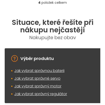
4
položek celkem
O
v
l
á
Situace, které řešíte při
d
a
nákupu nejčastěji
c
í
Nakupujte bez obav
p
r
v
k
y
Výběr produktu
v
ý
Jak vybrat správnou baterii
p
i
Jak vybrat správné servo
s
u
Jak vybrat správný motor
Jak vybrat správný regulátor