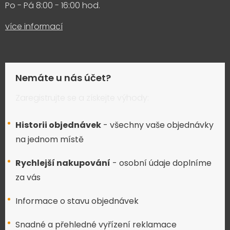
Po - Pá 8:00 - 16:00 hod.
více informací
Nemáte u nás účet?
Zaregistrujte se a získejte výhody:
Historii objednávek
- všechny vaše objednávky
na jednom místě
Rychlejší nakupování
- osobní údaje doplníme
za vás
Informace o stavu objednávek
Snadné a přehledné vyřízení reklamace