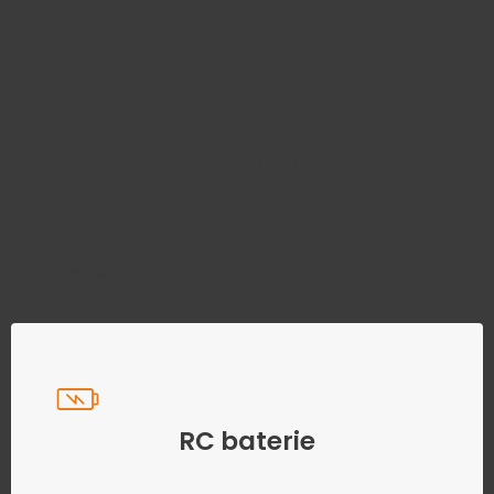
Najděte správný díl bez
zbytečného hledání
Přesně podle parametrů vašeho modelu
RC baterie