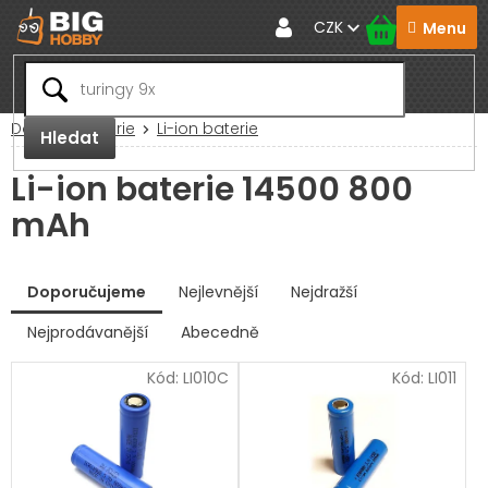
Přejít
CZK
na
obsah
Domů
Baterie
Li-ion baterie
Hledat
Li-ion baterie 14500 800
mAh
V
Doporučujeme
Nejlevnější
Nejdražší
ý
p
Nejprodávanější
Abecedně
Ř
i
a
s
Kód:
LI010C
Kód:
LI011
z
p
e
r
n
í
o
p
d