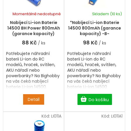
r
u
o
k
d
Momentálně nedostupné
Skladem
(10 ks)
t
u
ů
k
Nabíjecí Li-ion Baterie
*Nabíjecí Li-ion Baterie
t
14500 BH Power 800mAh
14500 800mAh (garance
ů
(garance kapacity)
kapacity) -B-
88 Kč
98 Kč
/ ks
/ ks
Potřebujete náhradní
Potřebujete náhradní
baterii Li-ion do RC
baterii Li-ion do RC
modelů, hraček, svítilen,
modelů, hraček, svítilen,
AKU nářadí nebo
AKU nářadí nebo
powerbanky? Na Bighobby
powerbanky? Na Bighobby
na vás čeká nabíjecí
na vás čeká nabíjecí
baterie Li-ion 14500
baterie Li-ion 14500
800mAh s dopravou
800mAh s dopravou
zdarma od 2 500 Kč. Bez
zdarma od 2 500 Kč. Bez
Detail
Do košíku
PCB ochrany.
PCB ochrany.
Kód:
LI011A
Kód:
LI011A1