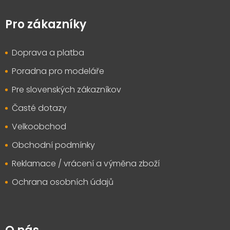
Z
á
p
Pro zákazníky
a
t
Doprava a platba
í
Poradna pro modeláře
Pre slovenských zákazníkov
Časté dotazy
Velkoobchod
Obchodní podmínky
Reklamace / vrácení a výměna zboží
Ochrana osobních údajů