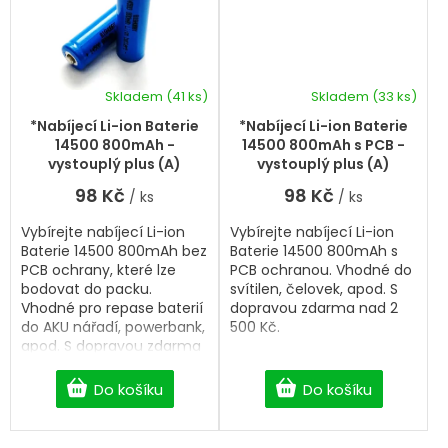
Skladem
(41 ks)
Skladem
(33 ks)
*Nabíjecí Li-ion Baterie
*Nabíjecí Li-ion Baterie
14500 800mAh -
14500 800mAh s PCB -
vystouplý plus (A)
vystouplý plus (A)
98 Kč
98 Kč
/ ks
/ ks
Vybírejte nabíjecí Li-ion
Vybírejte nabíjecí Li-ion
Baterie 14500 800mAh bez
Baterie 14500 800mAh s
PCB ochrany, které lze
PCB ochranou. Vhodné do
bodovat do packu.
svítilen, čelovek, apod. S
Vhodné pro repase baterií
dopravou zdarma nad 2
do AKU nářadí, powerbank,
500 Kč.
apod. S dopravou zdarma
nad 2 500 Kč.
Do košíku
Do košíku