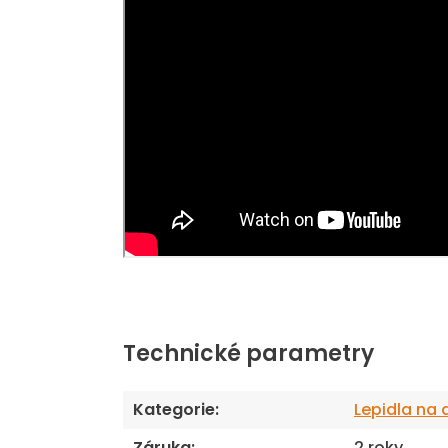
Technické parametry
Kategorie
:
Lepidla na 
Záruka
:
2 roky