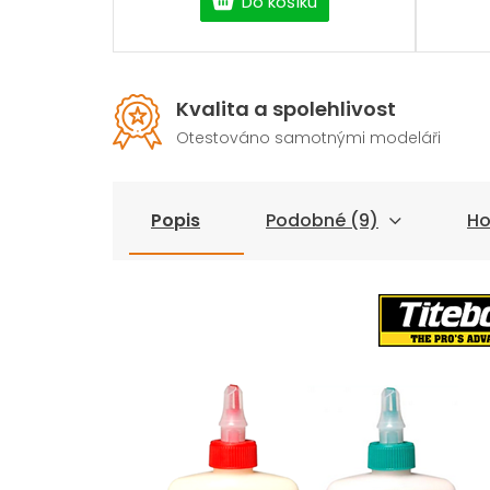
Do košíku
Kvalita a spolehlivost
Otestováno samotnými modeláři
Popis
Podobné (9)
Ho