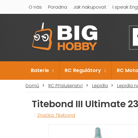
Přejít
O nás
Poradna
Jak nakupovat
I speak Eng
na
obsah
Baterie
RC Regulátory
RC Moto
Domů
RC Příslušenství
Lepidla
Lepidla n
Titebond III Ultimate 
Značka:
Titebond