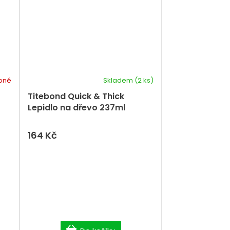
pné
Skladem
(2 ks)
Titebond Quick & Thick
Lepidlo na dřevo 237ml
164 Kč