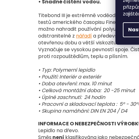
zejmén
• Snadné čištění vodou.
přizpů
zajišt
Titebond III je extrémně voděodolné lepid
testů amerického časopisu Fine Woodwork
možno nahradit používání polyuretanových 
Nas
odstranitelné z
nářadí
a především z rukou
otevřenou dobu a větší viskozitu než konven
Vyznačuje se vysokou pevností spoje. Čist
proti rozpouštědlům, teplu a plísním.
• Typ: Polymerní lepidlo
•
Použití: Interiér a exteriér
•
Doba otevření: max. 10 minut
•
Celková montážní doba: 20 -25 minut
•
Úplné zaschnutí: 24 hodin
•
Pracovní a skladovací teplota : 5° - 30
•
Skupina namáhání: DIN EN 204 / D4
INFORMACE O NEBEZPEČNOSTI VÝROBK
Lepidlo na dřevo.
Směs
není
klasifikována jako nebezpečná