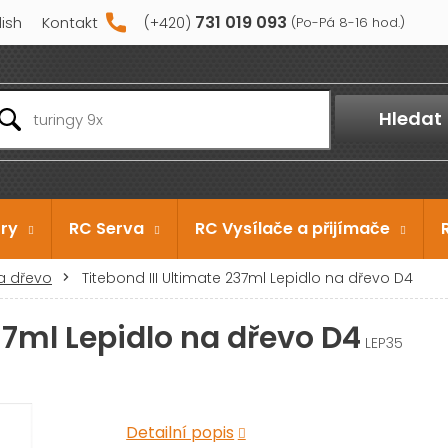
731 019 093
lish
Kontakt
Hledat
ry
RC Serva
RC Vysílače a přijímače
a dřevo
Titebond III Ultimate 237ml Lepidlo na dřevo D4
237ml Lepidlo na dřevo D4
LEP35
Detailní popis