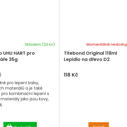
Skladem
(20 ks)
Momentálně nedostu
lo UHU HART pro
Titebond Original 118ml
áře 35g
Lepidlo na dřevo D2
č
118 Kč
né pro lepení balsy,
ch materiálů a je také
 pro kombinační lepení s
 materiály jako jsou kovy,
j.