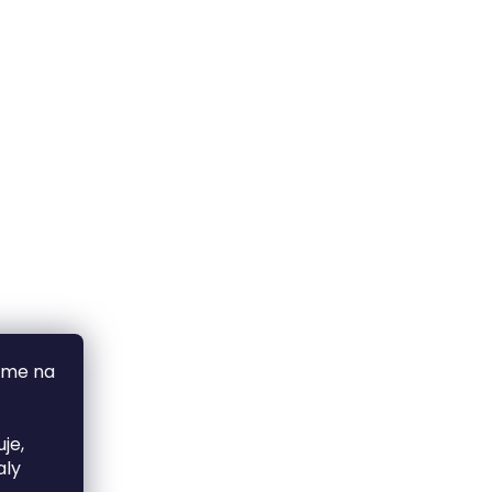
áme na
je,
aly
sky.