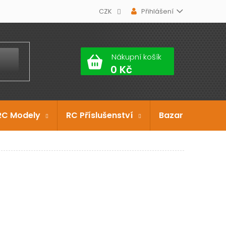
CZK
Přihlášení
Nákupní košík
RC Modely
RC Příslušenství
Bazar
Dárko