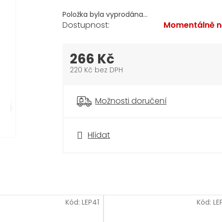
Položka byla vyprodána…
Momentálně n
266 Kč
220 Kč bez DPH
Měrná
cena:
Možnosti doručení
Hlídat
Kód:
LEP41
Kód:
LE