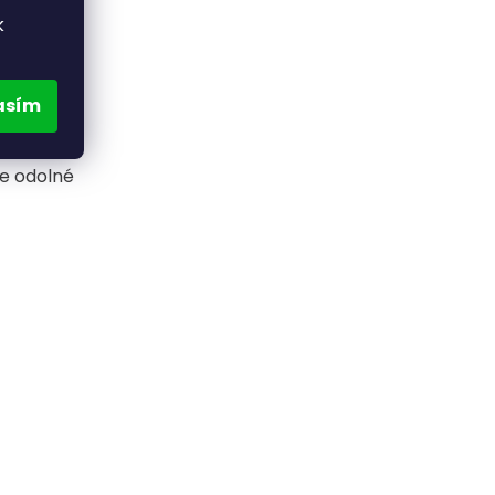
k
ávacích
 kterým je
žko
asím
 má delší
ch.
je odolné