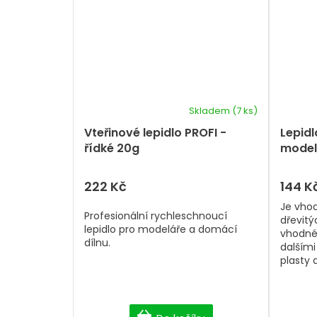
Skladem
(7 ks)
Vteřinové lepidlo PROFI -
Lepid
řídké 20g
model
222 Kč
144 K
Je vhod
Profesionální rychleschnoucí
dřevitý
lepidlo pro modeláře a domácí
vhodné
dílnu.
dalšími
plasty a