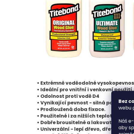
• Extrémně voděodolné vysokopevnos
• Ideální pro vnitřní i venkovní použi
• Odolnost proti vodě D4
Bez co
• Vynikající pevnost - silná počáteční 
webu
• Prodloužená doba fixace.
• Použitelné i za nižších teplot.
Náš e-
• Dobře brousitelné a lakovatelné.
aby sp
• Univerzální - lepí dřevo, dřevovlákn