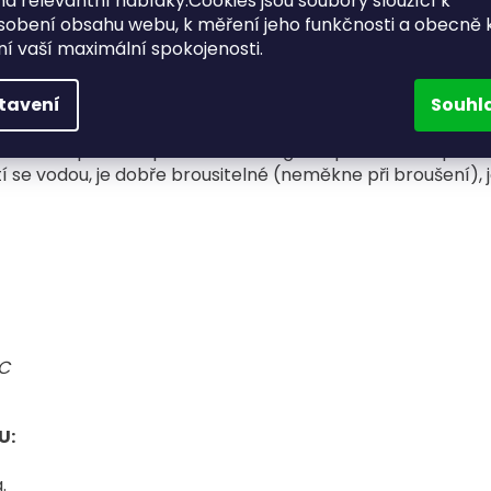
a relevantní nabídky.Cookies jsou soubory sloužící k
sobení obsahu webu, k měření jeho funkčnosti a obecně 
ění vaší maximální spokojenosti.
lo pro vnitřní i venkovní použití, oceněné 1 místem srovn
ing 2007. Bylo navrženo jako speciální
lepidlo na dřevo
,
lepidel, které jsou nepochybně flexibilnější, ale také tě
tavení
Souhl
. Titebond III vytvoří mimořádně silnou vazbu se dřevem,
ční disperzní lepidla. Udrží integritu i při nižších teplotá
í se vodou, je dobře brousitelné (neměkne při broušení), 
°C
U:
.