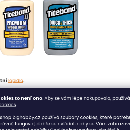
tní
lepidlo
.
tí.
okies to není ono
. Aby se vám lépe nakupovalo, použív
lepivost.
cookies
.
shop bighobby.cz používá soubory cookies, které potřebu
rávně fungoval, dobře se ovládal a aby se Vám zobrazov
ité desky, vysokotlaké - lamináty a dřevotřískové de