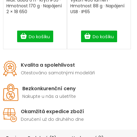
Max. doba 6 h · Krytí IP55 ·
Výkon 400 lumen ·
hvězdiček.
Hmotnost 170 g · Napájení
Hmotnost 88 g · Napájení
2 × 18 650
USB · IP65
Do košíku
Do košíku
Kvalita a spolehlivost
Otestováno samotnými modeláři
Bezkonkurenční ceny
Nakupte u nás a ušetříte
Okamžitá expedice zboží
Doručení už do druhého dne