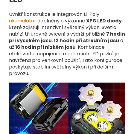
Uvnitř konstrukce je integrován Li-Poly
akumulátor
doplněný o výkonné
XPG LED diody
,
které zajišťují intenzivní světelný výkon. Světlo
nabízí tři úrovně svícení s výdrží přibližně
7 hodin
při vysokém jasu
,
12 hodin při středním jasu
a
až
16 hodin při nízkém jasu
. Kombinace
efektivního napájení a moderních LED prvků je
navržena pro venkovní použití. Tato konfigurace
poskytuje stabilní světelný výkon i při delším
provozu.