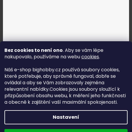
Bez cookies to není ono
. Aby se vám lépe
nakupovalo, používáme na webu
cookies
.
Jak vybrat správné servo?
Náš e-shop bighobby.cz používá soubory cookies,
které potřebuje, aby správně fungoval, dobře se
Najít správné servo
ovládal a aby se Vám zobrazovaly zejména
relevantní nabídky.Cookies jsou soubory sloužící k
přizpůsobení obsahu webu, k měření jeho funkčnosti
a obecně k zajištění vaší maximální spokojenosti.
Copyright (c) 2016 -2026 Big hobby.cz - všechna práva
Nastavení
vyhrazena