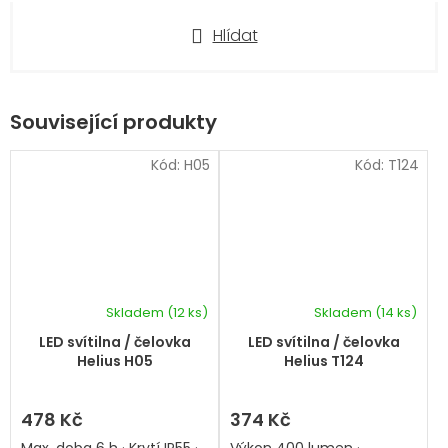
Hlídat
Související produkty
Kód:
H05
Kód:
T124
Skladem
(12 ks)
Skladem
(14 ks)
Průměrné
hodnocení
LED svítilna / čelovka
LED svítilna / čelovka
produktu
Helius H05
Helius T124
je
5,0
z
478 Kč
374 Kč
5