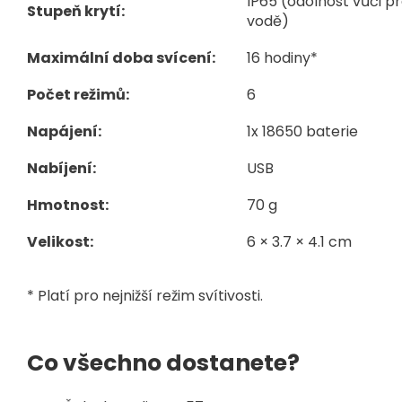
IP65 (odolnost vůči p
Stupeň krytí:
vodě)
Maximální doba svícení:
16 hodiny*
Počet režimů:
6
Napájení:
1x 18650 baterie
Nabíjení:
USB
Hmotnost:
70 g
Velikost:
6 × 3.7 × 4.1 cm
* Platí pro nejnižší režim svítivosti.
Co všechno dostanete?