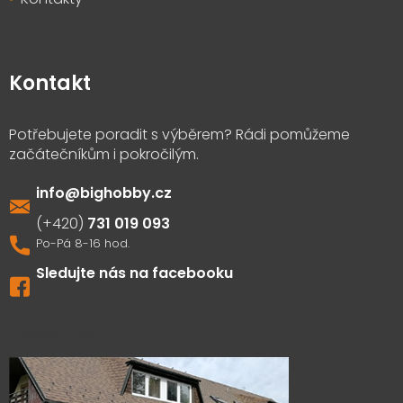
Kontakt
info
@
bighobby.cz
731 019 093
Sledujte nás na facebooku
Výdejna zboží