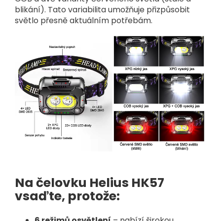
blikání). Tato variabilita umožňuje přizpůsobit
světlo přesně aktuálním potřebám.
Na čelovku Helius HK57
vsaďte, protože:
6 režimů osvětlení
– nabízí širokou