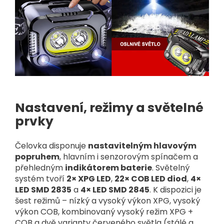
Nastavení, režimy a světelné
prvky
Čelovka disponuje
nastavitelným hlavovým
popruhem
, hlavním i senzorovým spínačem a
přehledným
indikátorem baterie
. Světelný
systém tvoří
2× XPG LED
,
22× COB LED diod
,
4×
LED SMD 2835
a
4× LED SMD 2845
. K dispozici je
šest režimů – nízký a vysoký výkon XPG, vysoký
výkon COB, kombinovaný vysoký režim XPG +
COB a dvě varianty červeného světla (stálé a