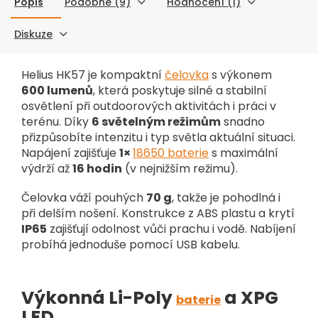
Popis
Podobné (9)
Hodnocení (1)
Diskuze
Helius HK57 je kompaktní
čelovka
s výkonem
600 lumenů
, která poskytuje silné a stabilní
osvětlení při outdoorových aktivitách i práci v
terénu. Díky
6 světelným režimům
snadno
přizpůsobíte intenzitu i typ světla aktuální situaci.
Napájení zajišťuje
1×
18650 baterie
s maximální
výdrží až
16 hodin
(v nejnižším režimu).
Čelovka váží pouhých
70 g
, takže je pohodlná i
při delším nošení. Konstrukce z ABS plastu a krytí
IP65
zajišťují odolnost vůči prachu i vodě. Nabíjení
probíhá jednoduše pomocí USB kabelu.
Výkonná Li-Poly
a XPG
baterie
LED