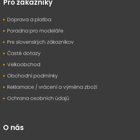
p
Pro zákazníky
a
t
Doprava a platba
í
Poradna pro modeláře
Pre slovenských zákazníkov
Časté dotazy
Velkoobchod
Obchodní podmínky
Reklamace / vrácení a výměna zboží
Ochrana osobních údajů
O nás