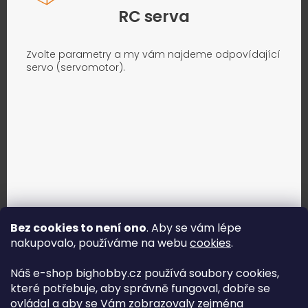
RC serva
Zvolte parametry a my vám najdeme odpovídající
servo (servomotor).
Bez cookies to není ono
. Aby se vám lépe
nakupovalo, používáme na webu
cookies
.
Jak vybrat správné servo?
Náš e-shop bighobby.cz používá soubory cookies,
které potřebuje, aby správně fungoval, dobře se
Najít správné servo
ovládal a aby se Vám zobrazovaly zejména