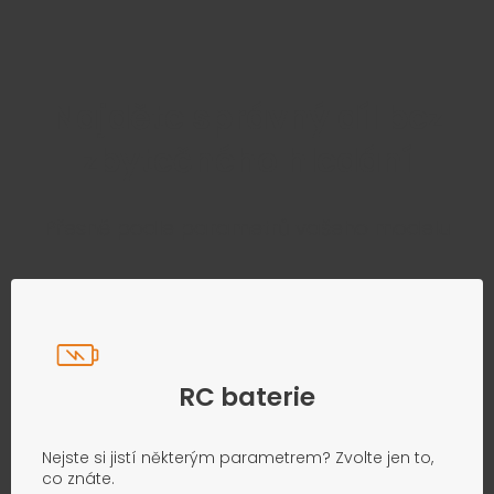
Najděte správný díl bez
zbytečného hledání
Přesně podle parametrů vašeho modelu
RC baterie
Nejste si jistí některým parametrem? Zvolte jen to,
co znáte.