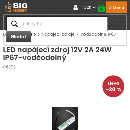
Přejít
CZK
na
obsah
Domů
Baterie
Napájecí zdroje
Voděodolné, IP67
Hledat
LED napájecí zdroj 12V 2A 24W
IP67-voděodolný
IP6702
–20 %