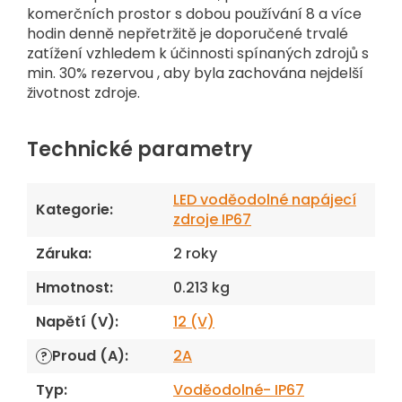
komerčních prostor s dobou používání 8 a více
hodin denně nepřetržitě je doporučené trvalé
zatížení vzhledem k účinnosti spínaných zdrojů s
min. 30% rezervou , aby byla zachována nejdelší
životnost zdroje.
Technické parametry
LED voděodolné napájecí
Kategorie
:
zdroje IP67
Záruka
:
2 roky
Hmotnost
:
0.213 kg
Napětí (V)
:
12 (V)
Proud (A)
:
2A
?
Typ
:
Voděodolné- IP67