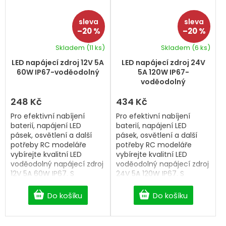
–20 %
–20 %
Skladem
(11 ks)
Skladem
(6 ks)
Průměrné
hodnocení
LED napájecí zdroj 12V 5A
LED napájecí zdroj 24V
produktu
60W IP67-voděodolný
5A 120W IP67-
je
voděodolný
5,0
z
248 Kč
434 Kč
5
Pro efektivní nabíjení
Pro efektivní nabíjení
hvězdiček.
baterií, napájení LED
baterií, napájení LED
pásek, osvětlení a další
pásek, osvětlení a další
potřeby RC modeláře
potřeby RC modeláře
vybírejte kvalitní LED
vybírejte kvalitní LED
voděodolný napájecí zdroj
voděodolný napájecí zdroj
12V 5A 60W IP67. S
24V 5A 120W IP67. S
dopravou zdarma od 2
dopravou zdarma od 2
500 Kč.
500 Kč.
Do košíku
Do košíku