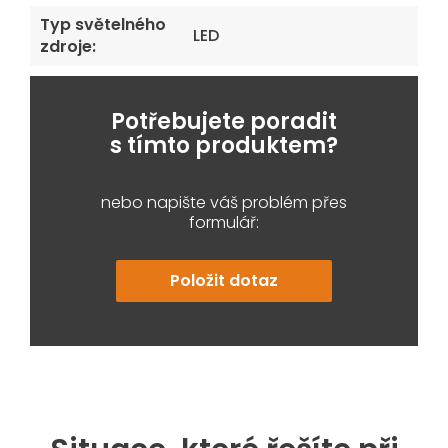
Typ světelného
LED
zdroje
:
Potřebujete poradit
s tímto produktem?
nebo napište váš problém přes
formulář:
Položit dotaz