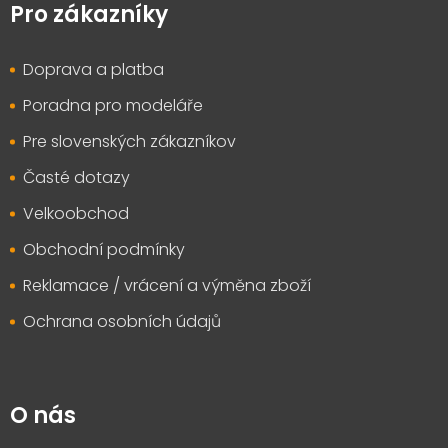
p
Pro zákazníky
a
t
Doprava a platba
í
Poradna pro modeláře
Pre slovenských zákazníkov
Časté dotazy
Velkoobchod
Obchodní podmínky
Reklamace / vrácení a výměna zboží
Ochrana osobních údajů
O nás