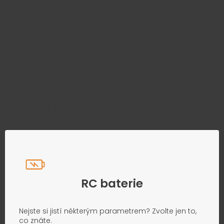
Najděte správný díl bez
zbytečného hledání
Přesně podle parametrů vašeho modelu
RC baterie
Nejste si jistí některým parametrem? Zvolte jen to,
co znáte.