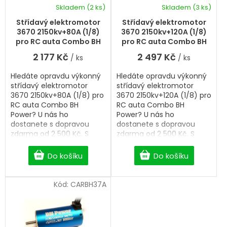
k
d
Skladem
(2 ks)
Skladem
(3 ks)
t
u
ů
k
Střídavý elektromotor
Střídavý elektromotor
t
3670 2150kv+80A (1/8)
3670 2150kv+120A (1/8)
ů
pro RC auta Combo BH
pro RC auta Combo BH
Power
Power
2 177 Kč
2 497 Kč
/ ks
/ ks
Hledáte opravdu výkonný
Hledáte opravdu výkonný
střídavý elektromotor
střídavý elektromotor
3670 2150kv+80A (1/8) pro
3670 2150kv+120A (1/8) pro
RC auta Combo BH
RC auta Combo BH
Power? U nás ho
Power? U nás ho
dostanete s dopravou
dostanete s dopravou
zdarma od 2 500 Kč. S
zdarma od 2 500 Kč. S
výběrem vám pomůžeme.
výběrem vám pomůžeme.
Do košíku
Do košíku
Kód:
CARBH37A