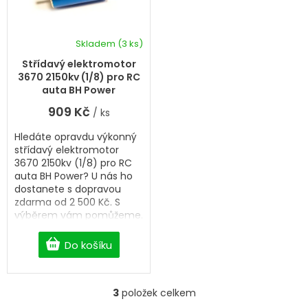
Skladem
(3 ks)
Střídavý elektromotor
3670 2150kv (1/8) pro RC
auta BH Power
909 Kč
/ ks
Hledáte opravdu výkonný
střídavý elektromotor
3670 2150kv (1/8) pro RC
auta BH Power? U nás ho
dostanete s dopravou
zdarma od 2 500 Kč. S
výběrem vám pomůžeme.
Do košíku
3
položek celkem
O