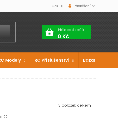
CZK
Přihlášení
Nákupní košík
RC Modely
RC Příslušenství
Bazar
Dárko
3
položek celkem
IF22