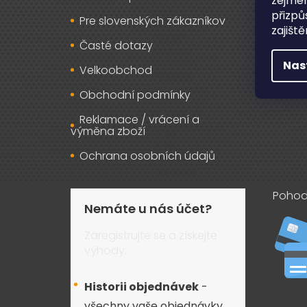
zejmén
přizpů
Pre slovenských zákazníkov
Záru
zajišt
Časté dotazy
Osob
Nas
Velkoobchod
Kont
Obchodní podmínky
Reklamace / vrácení a
výměna zboží
Ochrana osobních údajů
Pohod
Nemáte u nás účet?
Zaregistrujte se a získejte
výhody:
Historii objednávek
-
všechny vaše objednávky