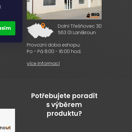
k
Dolní Třešňovec 30
asím
563 01 Lanškroun
ebooku
Provozní doba eshopu:
Po - Pá 8:00 - 16:00 hod.
více informací
Potřebujete poradit
s výběrem
produktu?
nout