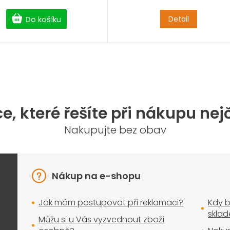
Detail
Do košíku
O
v
l
á
d
a
e, které řešíte při nákupu nej
c
í
Nakupujte bez obav
p
r
v
k
y
Nákup na e-shopu
v
ý
Jak mám postupovat při reklamaci?
Kdy b
p
i
skla
Můžu si u Vás vyzvednout zboží
s