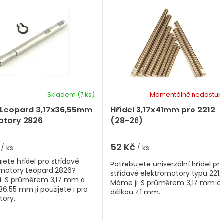
Skladem
(7 ks)
Momentálně nedostu
l Leopard 3,17x36,55mm
Hřídel 3,17x41mm pro 2212
otory 2826
(28-26)
č
52 Kč
/ ks
/ ks
jete hřídel pro střídavé
Potřebujete univerzální hřídel p
omotory Leopard 2826?
střídavé elektromotory typu 221
i. S průměrem 3,17 mm a
Máme ji. S průměrem 3,17 mm 
36,55 mm ji použijete i pro
délkou 41 mm.
tory.