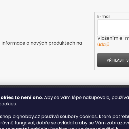
E-mail
Vložením e-ma
t informace o nových produktech na
údajů
PŘIHLÁSIT S
okies to není ono
. Aby se vám lépe nakupovalo, použív
ás
Kontakt
cookies
.
shop bighobby.cz používá soubory cookies, které potřebu
s
rávně fungoval, dobře se ovládal a aby se Vám zobrazov
enze obchodu