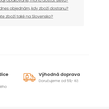
uji opakovaně, mohu dostat slevu?
dnes objednám, kdy zboží dostanu?
áte zboží také na Slovensko?
dice
Výhodná doprava
Doručujeme od 59,- Kč
hého