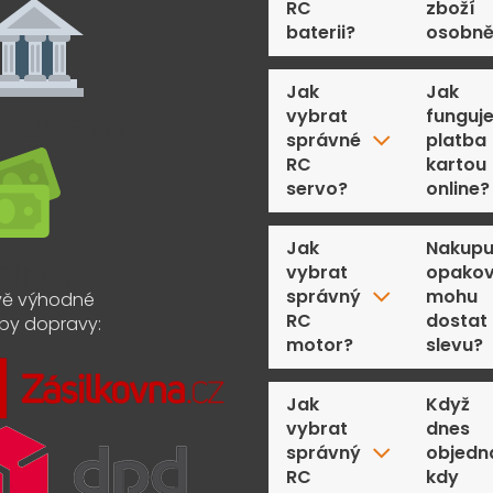
RC
zboží
baterii?
osobn
Jak
Jak
vybrat
funguj
správné
platba
RC
kartou
servo?
online?
Jak
Nakupu
vybrat
opakov
správný
mohu
ě výhodné
RC
dostat
by dopravy:
motor?
slevu?
Jak
Když
vybrat
dnes
správný
objedn
RC
kdy