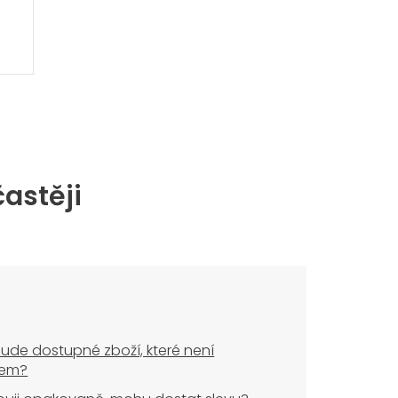
častěji
ude dostupné zboží, které není
dem?