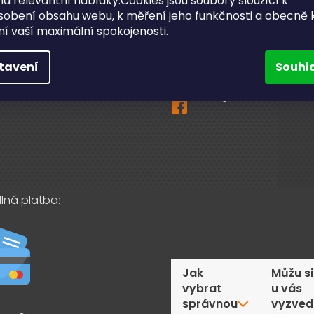
a relevantní nabídky.Cookies jsou soubory sloužící k
sobení obsahu webu, k měření jeho funkčnosti a obecně 
ční a pozáruční servis
ění vaší maximální spokojenosti.
info
@
bighobby.cz
ní odběr v Lanškrouně
731 019 093
tavení
Souhl
akty
Sledujte nás na fac
lná platba:
Časté dotazy
Jak
Můžu si
vybrat
u vás
správnou
vyzved