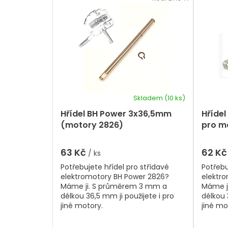
a
i
z
s
e
p
n
r
í
p
o
r
d
o
u
d
k
u
t
k
Skladem
(10 ks)
ů
t
Hřídel BH Power 3x36,5mm
Hříde
ů
(motory 2826)
pro m
63 Kč
62 K
/ ks
Potřebujete hřídel pro střídavé
Potřebu
elektromotory BH Power 2826?
elektr
Máme ji. S průměrem 3 mm a
Máme j
délkou 36,5 mm ji použijete i pro
délkou 
jiné motory.
jiné mo