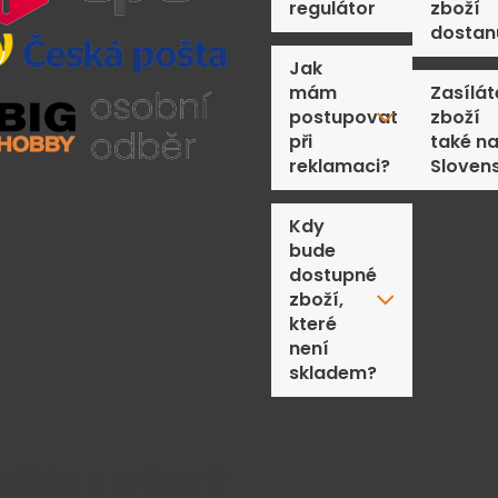
regulátor
zboží
dostan
Jak
mám
Zasílát
postupovat
zboží
při
také n
reklamaci?
Sloven
Kdy
bude
dostupné
zboží,
které
není
skladem?
jděte správný