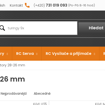
731 019 093
lish
Kontakt
Hledat
ry
RC Serva
RC Vysílače a přijímače
otory 28-26 mm
8-26 mm
Nejprodávanější
Abecedně
Kód:
LE15
Kód:
M