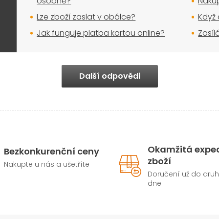
osobně?
Nakup
u
Lze zboží zaslat v obálce?
Když 
Jak funguje platba kartou online?
Zasíl
Další odpovědi
Okamžitá expe
Bezkonkurenční ceny
zboží
Nakupte u nás a ušetříte
Doručení už do dru
dne