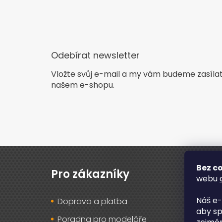
Odebírat newsletter
Vložte svůj e-mail a my vám budeme zasíla
našem e-shopu.
Z
á
Bez co
p
Pro zákazníky
O n
webu
a
t
Náš e-
Doprava a platba
O ná
í
aby sp
Poradna pro modeláře
Rec