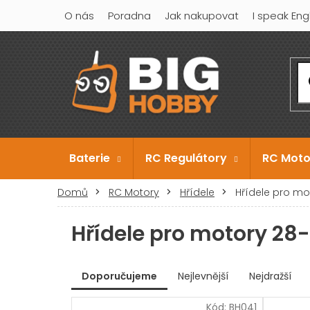
Přejít
O nás
Poradna
Jak nakupovat
I speak Eng
na
obsah
Baterie
RC Regulátory
RC Moto
Domů
RC Motory
Hřídele
Hřídele pro m
Hřídele pro motory 2
V
Doporučujeme
Nejlevnější
Nejdražší
ý
Ř
p
Kód:
BH041