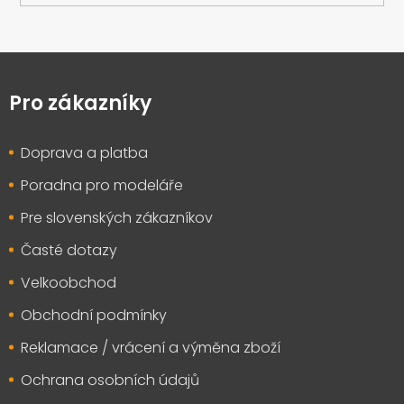
Z
á
p
Pro zákazníky
a
t
Doprava a platba
í
Poradna pro modeláře
Pre slovenských zákazníkov
Časté dotazy
Velkoobchod
Obchodní podmínky
Reklamace / vrácení a výměna zboží
Ochrana osobních údajů