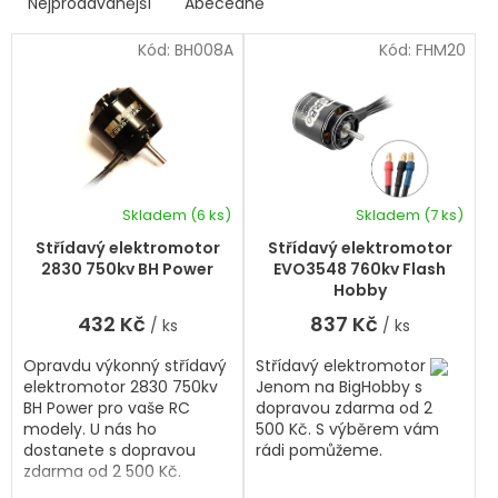
p
Nejprodávanější
Abecedně
Ř
i
a
s
Kód:
BH008A
Kód:
FHM20
z
p
e
r
n
í
o
p
d
r
u
o
k
d
Skladem
(6 ks)
Skladem
(7 ks)
t
u
ů
k
Střídavý elektromotor
Střídavý elektromotor
t
2830 750kv BH Power
EVO3548 760kv Flash
ů
Hobby
432 Kč
837 Kč
/ ks
/ ks
Opravdu výkonný střídavý
Střídavý elektromotor
elektromotor 2830 750kv
Jenom na BigHobby s
BH Power pro vaše RC
dopravou zdarma od 2
modely. U nás ho
500 Kč. S výběrem vám
dostanete s dopravou
rádi pomůžeme.
zdarma od 2 500 Kč.