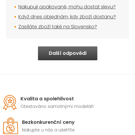
Nakupuji opakovaně, mohu dostat slevu?
Když dnes objednám, kdy zboží dostanu?
Zasíláte zboží také na Slovensko?
Další odpovědi
Kvalita a spolehlivost
Otestováno samotnými modeláři
Bezkonkurenční ceny
Nakupte u nás a ušetříte