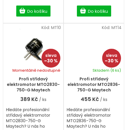
Do košíku
Do košíku
Kód:
MT10
Kód:
MT14
–30 %
–30 %
Momentálně nedostupné
Skladem
(6 ks)
Profi střídavý
Profi střídavý
elektromotor MTO2830-
elektromotor MTO2836-
750-G Maytech
750-G Maytech
389 Kč
455 Kč
/ ks
/ ks
Hledáte profesionální
Hledáte profesionální
střídavý elektromotor
střídavý elektromotor
MTO2830-750-G
MTO2836-750-G
Maytech? U nás ho
Maytech? U nás ho