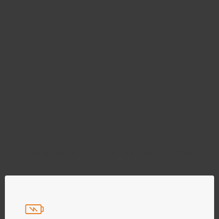
Najděte správný díl bez
zbytečného hledání
Přesně podle parametrů vašeho modelu