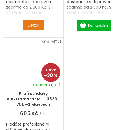
dostanete s dopravou
dostanete s dopravou
zdarma od 2 500 Kč. S
zdarma od 2 500 Kč. S
výběrem vám rádi
výběrem vám rádi
pomůžeme.
pomůžeme.
Detail
Do košíku
Kód:
MT21
–30 %
Skladem
(1 ks)
Průměrné
hodnocení
Profi střídavý
produktu
elektromotor MTO3536-
je
750-G Maytech
5,0
605 Kč
/ ks
z
5
Hledáte profesionální
hvězdiček.
střídavý elektromotor