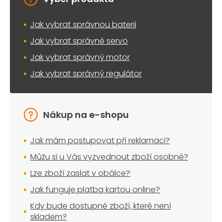
v
ý
Jak vybrat správnou baterii
p
i
Jak vybrat správné servo
s
u
Jak vybrat správný motor
Jak vybrat správný regulátor
Nákup na e-shopu
Jak mám postupovat při reklamaci?
Můžu si u Vás vyzvednout zboží osobně?
Lze zboží zaslat v obálce?
Jak funguje platba kartou online?
Kdy bude dostupné zboží, které není
skladem?