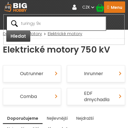
Přejít
CZK
na
obsah
Domů
RC Motory
Elektrické motory
Hledat
Elektrické motory 750 kV
Outrunner
Inrunner
EDF
Comba
dmychadla
V
Doporučujeme
Nejlevnější
Nejdražší
ý