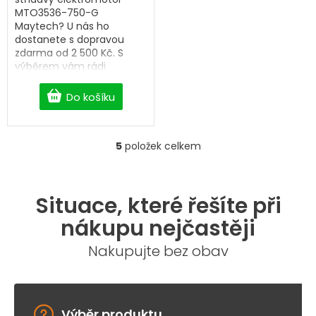
MTO3536-750-G
Maytech? U nás ho
dostanete s dopravou
zdarma od 2 500 Kč. S
výběrem vám rádi
pomůžeme.
Do košíku
5
položek celkem
O
v
l
á
Situace, které řešíte při
d
a
nákupu nejčastěji
c
í
Nakupujte bez obav
p
r
v
k
y
Výběr produktu