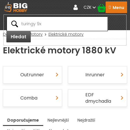
Přejít
CZK
na
obsah
Domů
RC Motory
Elektrické motory
Hledat
Elektrické motory 1880 kV
Outrunner
Inrunner
EDF
Comba
dmychadla
V
Doporučujeme
Nejlevnější
Nejdražší
ý