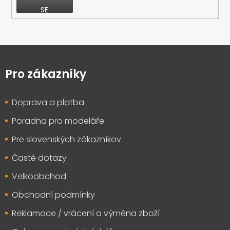
SE
Z
á
p
Pro zákazníky
a
t
Doprava a platba
í
Poradna pro modeláře
Pre slovenských zákazníkov
Časté dotazy
Velkoobchod
Obchodní podmínky
Reklamace / vrácení a výměna zboží