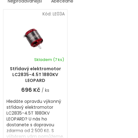
p
Nejprodávanější
Abecedně
Ř
i
a
s
Kód:
LE03A
z
p
e
r
n
í
o
p
d
r
u
o
k
d
Skladem
(7 ks)
t
u
ů
k
Střídavý elektromotor
t
LC2835-4.5T 1880KV
ů
LEOPARD
696 Kč
/ ks
Hledáte opravdu výkonný
střídavý elektromotor
LC2835-4.5T 1880KV
LEOPARD? U nás ho
dostanete s dopravou
zdarma od 2 500 Kč. S
výběrem vám pomůžeme.