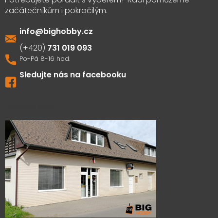
info
@
bighobby.cz
731 019 093
Sledujte nás na facebooku
Výdejna zboží