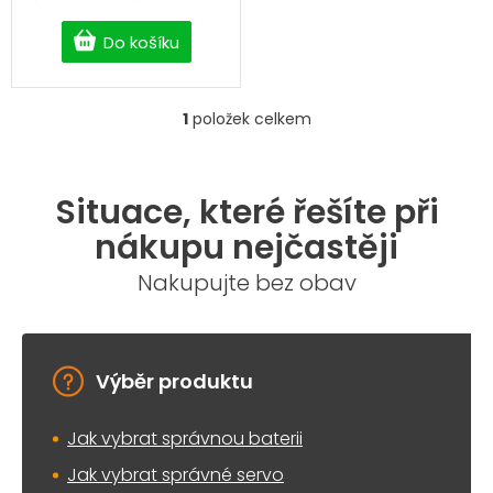
Do košíku
1
položek celkem
O
v
l
á
Situace, které řešíte při
d
a
nákupu nejčastěji
c
í
Nakupujte bez obav
p
r
v
k
y
Výběr produktu
v
ý
Jak vybrat správnou baterii
p
i
Jak vybrat správné servo
s