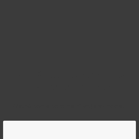
Najděte správný díl bez
zbytečného hledání
Přesně podle parametrů vašeho modelu