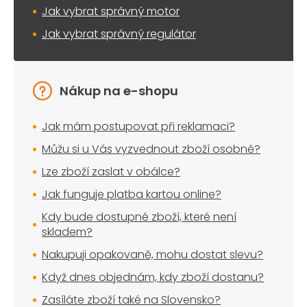
u
Jak vybrat správný motor
Jak vybrat správný regulátor
Nákup na e-shopu
Jak mám postupovat při reklamaci?
Můžu si u Vás vyzvednout zboží osobně?
Lze zboží zaslat v obálce?
Jak funguje platba kartou online?
Kdy bude dostupné zboží, které není
skladem?
Nakupuji opakovaně, mohu dostat slevu?
Když dnes objednám, kdy zboží dostanu?
Zasíláte zboží také na Slovensko?