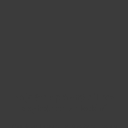
Najděte správný díl bez
zbytečného hledání
Přesně podle parametrů vašeho modelu