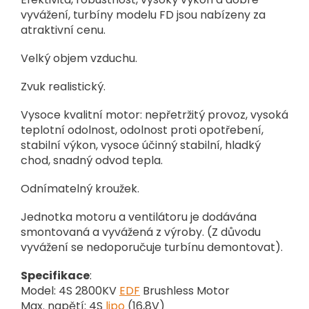
vyvážení, turbíny modelu FD jsou nabízeny za
atraktivní cenu.
Velký objem vzduchu.
Zvuk realistický.
Vysoce kvalitní motor: nepřetržitý provoz, vysoká
teplotní odolnost, odolnost proti opotřebení,
stabilní výkon, vysoce účinný stabilní, hladký
chod, snadný odvod tepla.
Odnímatelný kroužek.
Jednotka motoru a ventilátoru je dodávána
smontovaná a vyvážená z výroby. (Z důvodu
vyvážení se nedoporučuje turbínu demontovat).
Specifikace
:
Model: 4S 2800KV
EDF
Brushless Motor
Max. napětí: 4S
lipo
(16,8V)