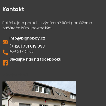
Kontakt
info
@
bighobby.cz
731 019 093
Sledujte nás na facebooku
Výdejna zboží