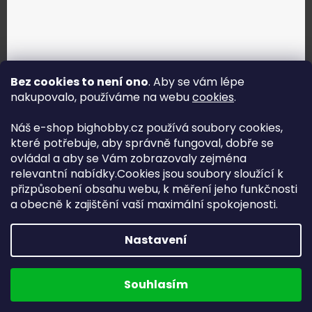
Bez cookies to není ono
. Aby se vám lépe
nakupovalo, používáme na webu
cookies
.
Jak vybrat správné servo?
Náš e-shop bighobby.cz používá soubory cookies,
které potřebuje, aby správně fungoval, dobře se
Najít správné servo
ovládal a aby se Vám zobrazovaly zejména
relevantní nabídky.Cookies jsou soubory sloužící k
přizpůsobení obsahu webu, k měření jeho funkčnosti
a obecně k zajištění vaší maximální spokojenosti.
Copyright (c) 2016 -2026 Big hobby.cz - všechna práva
Nastavení
vyhrazena
Na UX & Web Design je tu
Lukáš Dubina
Běžíme na
Souhlasím
Shoptet