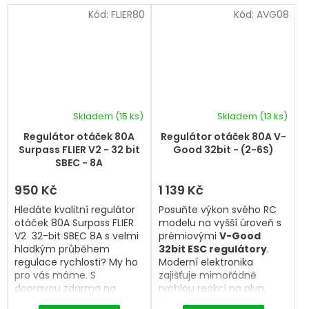
Kód:
FLIER80
Kód:
AVG08
Skladem
(15 ks)
Skladem
(13 ks)
Regulátor otáček 80A
Regulátor otáček 80A V-
Surpass FLIER V2 - 32 bit
Good 32bit - (2-6S)
SBEC - 8A
950 Kč
1 139 Kč
Hledáte kvalitní regulátor
Posuňte výkon svého RC
otáček 80A Surpass FLIER
modelu na vyšší úroveň s
V2 32-bit SBEC 8A s velmi
prémiovými
V-Good
hladkým průběhem
32bit ESC regulátory
.
regulace rychlosti? My ho
Moderní elektronika
pro vás máme. S
zajišťuje mimořádně
dopravou zdarma na
rychlou reakci na plyn,
BigHobby od 2 500 Kč.
přesné řízení střídavých