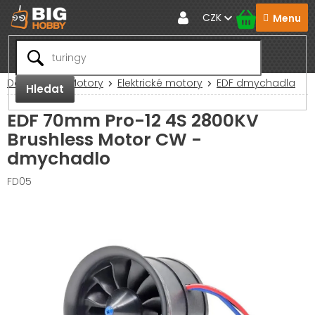
Přejít
CZK
na
obsah
Domů
RC Motory
Elektrické motory
EDF dmychadla
Hledat
EDF 70mm Pro-12 4S 2800KV
Brushless Motor CW -
dmychadlo
FD05