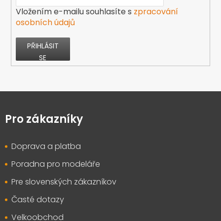
Vložením e-mailu souhlasíte s
zpracování
osobních údajů
PŘIHLÁSIT
SE
Z
á
p
Pro zákazníky
a
t
Doprava a platba
í
Poradna pro modeláře
Pre slovenských zákazníkov
Časté dotazy
Velkoobchod