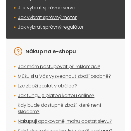
Jak vybrat správné servo
Jak vybrat správný motor
Jak vybrat správný regulátor
Nákup na e-shopu
Jak mám postupovat při reklamaci?
Můžu si u Vás vyzvednout zboží osobně?
Lze zboží zaslat v obálce?
Jak funguje platba kartou online?
Kdy bude dostupné zboží, které není
skladem?
Nakupuji opakovaně, mohu dostat slevu?
Když dnes objednám, kdy zboží dostanu?