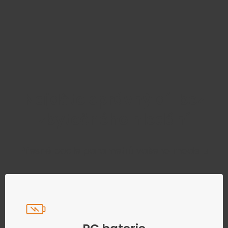
Najděte správný díl bez
zbytečného hledání
Přesně podle parametrů vašeho modelu