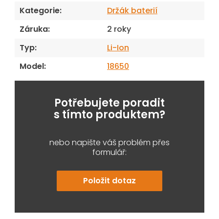
Kategorie
:
Držák baterií
Záruka
:
2 roky
Typ
:
Li-Ion
Model
:
18650
Potřebujete poradit
s tímto produktem?
nebo napište váš problém přes
formulář:
Položit dotaz