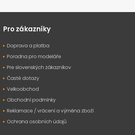
Z
á
p
Pro zákazníky
a
t
Doprava a platba
í
Poradna pro modeláře
Pre slovenských zákazníkov
Časté dotazy
Velkoobchod
Obchodní podmínky
Reklamace / vrácení a výměna zboží
Ochrana osobních údajů