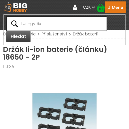
Přejít
CZK
na
obsah
Domů
Baterie
Příslušenství
Držák baterií
Hledat
Držák li-ion baterie (článku)
18650 - 2P
LI013A