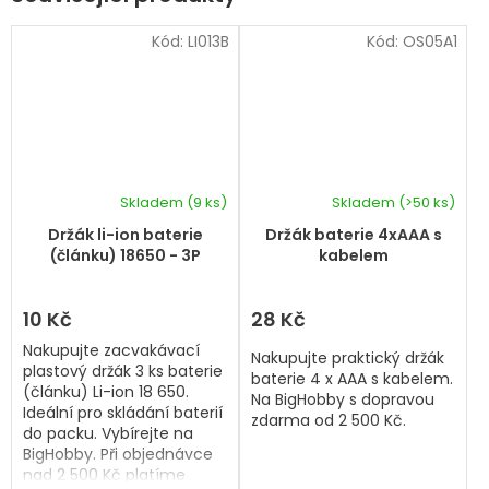
Kód:
LI013B
Kód:
OS05A1
Skladem
(9 ks)
Skladem
(>50 ks)
Průměrné
Průměrné
hodnocení
hodnocení
Držák li-ion baterie
Držák baterie 4xAAA s
produktu
produktu
(článku) 18650 - 3P
kabelem
je
je
5,0
5,0
z
z
10 Kč
28 Kč
5
5
Nakupujte zacvakávací
hvězdiček.
hvězdiček.
Nakupujte praktický držák
plastový držák 3 ks baterie
baterie 4 x AAA s kabelem.
(článku) Li-ion 18 650.
Na BigHobby s dopravou
Ideální pro skládání baterií
zdarma od 2 500 Kč.
do packu. Vybírejte na
BigHobby. Při objednávce
nad 2 500 Kč platíme