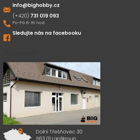
info
@
bighobby.cz
731 019 093
Sledujte nás na facebooku
Výdejna zboží
Dolní Třešňovec 30
563 01 Lanškroun