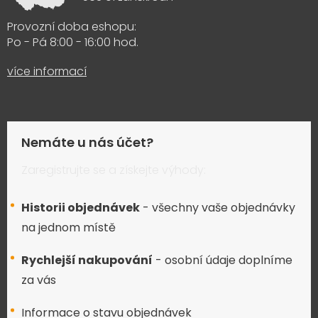
Provozní doba eshopu:
Po - Pá 8:00 - 16:00 hod.
více informací
Nemáte u nás účet?
Zaregistrujte se a získejte výhody:
Historii objednávek
- všechny vaše objednávky
na jednom místě
Rychlejší nakupování
- osobní údaje doplníme
za vás
Informace o stavu objednávek