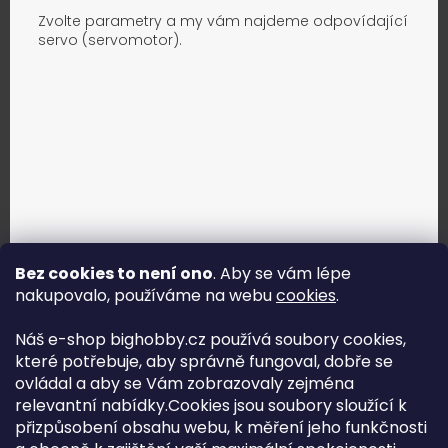
Zvolte parametry a my vám najdeme odpovídající
servo (servomotor).
Bez cookies to není ono
. Aby se vám lépe
nakupovalo, používáme na webu
cookies
.
Jak vybrat správné servo?
Náš e-shop bighobby.cz používá soubory cookies,
které potřebuje, aby správně fungoval, dobře se
Najít správné servo
ovládal a aby se Vám zobrazovaly zejména
relevantní nabídky.Cookies jsou soubory sloužící k
přizpůsobení obsahu webu, k měření jeho funkčnosti