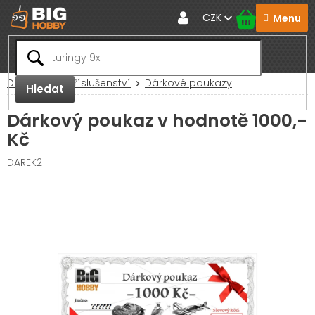
Přejít
CZK
na
obsah
Domů
RC Příslušenství
Dárkové poukazy
Hledat
Dárkový poukaz v hodnotě 1000,-
Kč
DAREK2