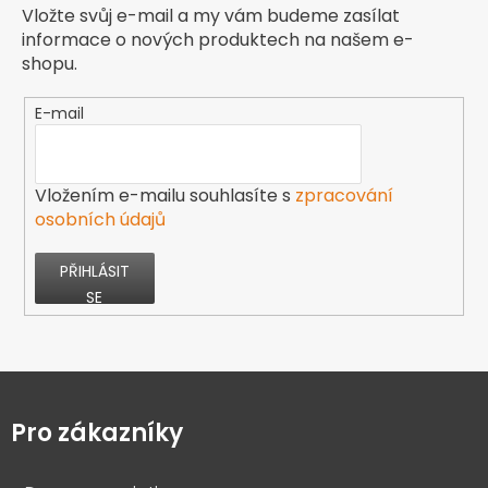
Vložte svůj e-mail a my vám budeme zasílat
informace o nových produktech na našem e-
shopu.
E-mail
Vložením e-mailu souhlasíte s
zpracování
osobních údajů
PŘIHLÁSIT
SE
Z
á
p
Pro zákazníky
a
t