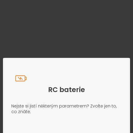
Najděte správný díl bez
zbytečného hledání
Přesně podle parametrů vašeho modelu
RC baterie
Nejste si jistí některým parametrem? Zvolte jen to,
co znáte.