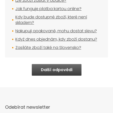
Lze zboží zaslat v obálce?
Jak funguje platba kartou online?
Kdy bude dostupné zboží, které není
skladem?
Nakupuji opakovaně, mohu dostat slevu?
Když dnes objednám, kdy zboží dostanu?
Zasíláte zboží také na Slovensko?
Další odpovědi
Odebírat newsletter