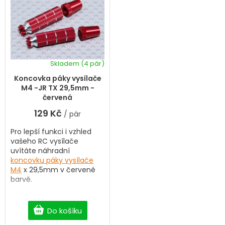
Skladem
(4 pár)
Koncovka páky vysílače
M4 -JR TX 29,5mm -
červená
129 Kč
/ pár
Pro lepší funkci i vzhled
vašeho RC vysílače
uvítáte náhradní
koncovku páky vysílače
M4
x 29,5mm v červené
barvě.
Do košíku