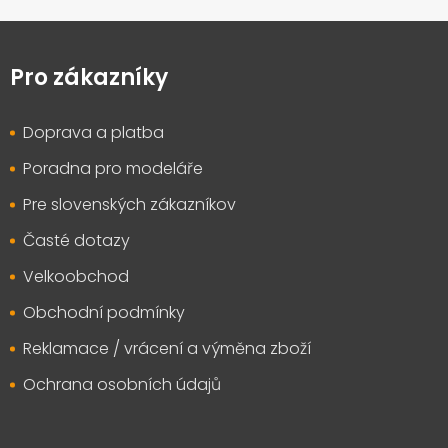
Z
á
p
Pro zákazníky
a
t
Doprava a platba
í
Poradna pro modeláře
Pre slovenských zákazníkov
Časté dotazy
Velkoobchod
Obchodní podmínky
Reklamace / vrácení a výměna zboží
Ochrana osobních údajů