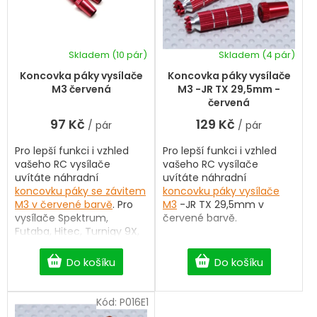
p
d
r
u
o
k
d
Skladem
(10 pár)
Skladem
(4 pár)
t
u
ů
k
Koncovka páky vysílače
Koncovka páky vysílače
t
M3 červená
M3 -JR TX 29,5mm -
ů
červená
97 Kč
129 Kč
/ pár
/ pár
Pro lepší funkci i vzhled
Pro lepší funkci i vzhled
vašeho RC vysílače
vašeho RC vysílače
uvítáte náhradní
uvítáte náhradní
koncovku páky se závitem
koncovku páky vysílače
M3 v červené barvě
. Pro
M3
-JR TX 29,5mm v
vysílače Spektrum,
červené barvě.
Futaba, Hitec, Turnigy 9X,
Fly Sky a další.
Do košíku
Do košíku
Kód:
P016E1