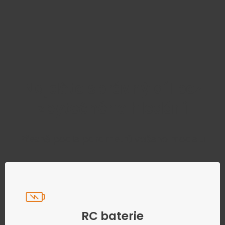
Najděte správný díl bez
zbytečného hledání
Přesně podle parametrů vašeho modelu
RC baterie