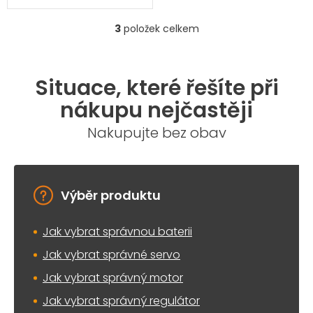
3
položek celkem
O
v
l
á
Situace, které řešíte při
d
a
nákupu nejčastěji
c
í
Nakupujte bez obav
p
r
v
k
y
Výběr produktu
v
ý
Jak vybrat správnou baterii
p
i
Jak vybrat správné servo
s
u
Jak vybrat správný motor
Jak vybrat správný regulátor