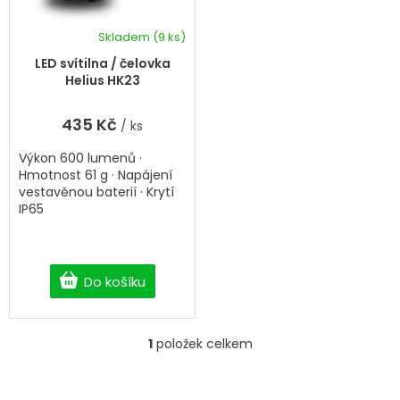
u
o
k
d
Skladem
(9 ks)
t
u
k
ů
LED svítilna / čelovka
t
Helius HK23
ů
435 Kč
/ ks
Výkon 600 lumenů ·
Hmotnost 61 g · Napájení
vestavěnou baterií · Krytí
IP65
Do košíku
1
položek celkem
O
v
l