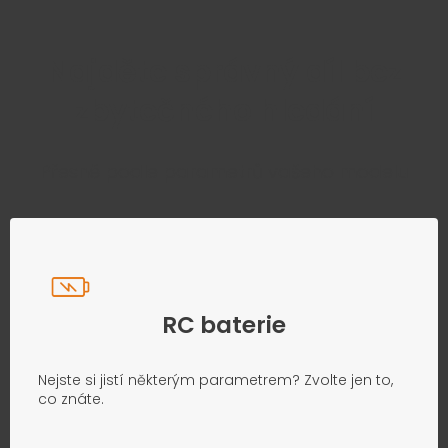
Najděte správný díl bez
zbytečného hledání
Přesně podle parametrů vašeho modelu
RC baterie
Nejste si jistí některým parametrem? Zvolte jen to,
co znáte.