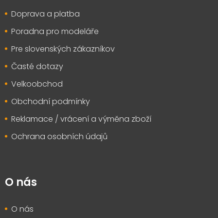
t
Doprava a platba
í
Poradna pro modeláře
Pre slovenských zákazníkov
Časté dotazy
Velkoobchod
Obchodní podmínky
Reklamace / vrácení a výměna zboží
Ochrana osobních údajů
O nás
O nás