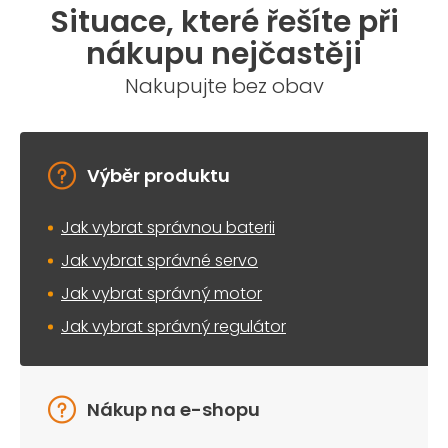
á
Situace, které řešíte při
d
a
nákupu nejčastěji
c
í
Nakupujte bez obav
p
r
v
k
y
Výběr produktu
v
ý
Jak vybrat správnou baterii
p
i
Jak vybrat správné servo
s
u
Jak vybrat správný motor
Jak vybrat správný regulátor
Nákup na e-shopu