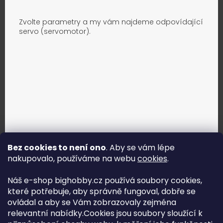
Zvolte parametry a my vám najdeme odpovídající
servo (servomotor).
Bez cookies to není ono
. Aby se vám lépe
nakupovalo, používáme na webu
cookies
.
Jak vybrat správné servo?
Náš e-shop bighobby.cz používá soubory cookies,
které potřebuje, aby správně fungoval, dobře se
Najít správné servo
ovládal a aby se Vám zobrazovaly zejména
relevantní nabídky.Cookies jsou soubory sloužící k