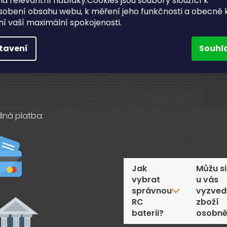
a relevantní nabídky.Cookies jsou soubory sloužící k
ní odběr v Lanškrouně
sobení obsahu webu, k měření jeho funkčnosti a obecně 
731 019 093
ění vaší maximální spokojenosti.
akty
Sledujte nás na fac
tavení
Souhl
lná platba:
Časté dotazy
Jak
Můžu si
vybrat
u vás
správnou
vyzved
RC
zboží
baterii?
osobn