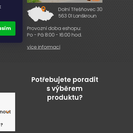
k
Dolní Třešňovec 30
563 01 Lanškroun
ebooku
asím
Provozní doba eshopu:
Po - Pá 8:00 - 16:00 hod.
více informací
Potřebujete poradit
s výběrem
produktu?
nout
ě?