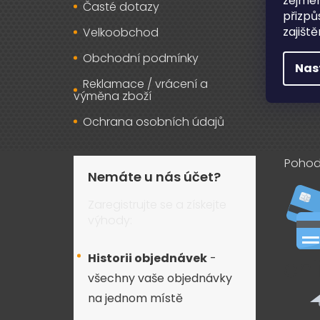
zejmén
Časté dotazy
Osob
přizpů
zajišt
Velkoobchod
Kont
Obchodní podmínky
Nas
Reklamace / vrácení a
výměna zboží
Ochrana osobních údajů
Pohod
Nemáte u nás účet?
Zaregistrujte se a získejte
výhody:
Historii objednávek
-
všechny vaše objednávky
na jednom místě