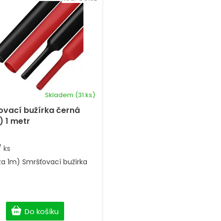
Skladem
(31 ks)
ovací bužírka černá
 1 metr
/ ks
a 1m) Smršťovací bužírka
Do košíku