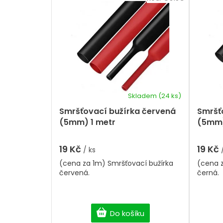
a
i
z
s
e
p
n
r
í
p
o
r
d
o
u
d
k
u
t
k
Skladem
(24 ks)
ů
t
Smršťovací bužírka červená
Smršť
ů
(5mm) 1 metr
(5mm)
19 Kč
19 Kč
/ ks
(cena za 1m) Smršťovací bužírka
(cena z
červená.
černá.
Do košíku