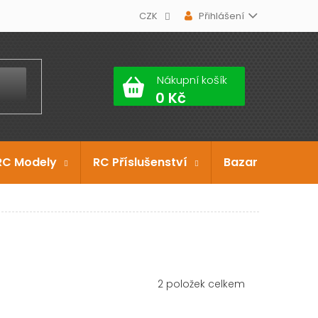
CZK
Přihlášení
Nákupní košík
RC Modely
RC Příslušenství
Bazar
Dárko
2
položek celkem