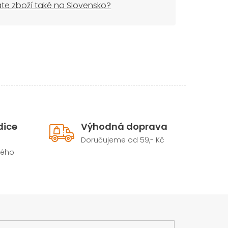
áte zboží také na Slovensko?
dice
Výhodná doprava
Doručujeme od 59,- Kč
hého