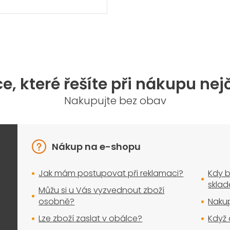
O
v
l
á
d
a
e, které řešíte při nákupu nej
c
í
Nakupujte bez obav
p
r
v
k
y
Nákup na e-shopu
v
ý
Jak mám postupovat při reklamaci?
Kdy b
p
i
skla
Můžu si u Vás vyzvednout zboží
s
osobně?
Nakup
u
Lze zboží zaslat v obálce?
Když 