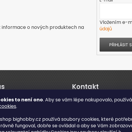
E-mail
Vložením e-ma
t informace o nových produktech na
údajů
PŘIHLÁSIT S
ás
Kontakt
okies to není ono
. Aby se vám lépe nakupovalo, použív
s
cookies
.
enze obchodu
shop bighobby.cz používá soubory cookies, které potřebu
ční a pozáruční servis
rávně fungoval, dobře se ovládal a aby se Vám zobrazov
info
@
bighobby.cz