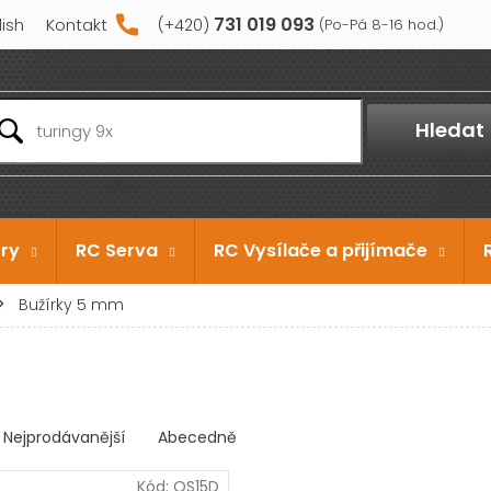
731 019 093
lish
Kontakt
Hledat
ry
RC Serva
RC Vysílače a přijímače
Bužírky 5 mm
Nejprodávanější
Abecedně
Kód:
OS15D