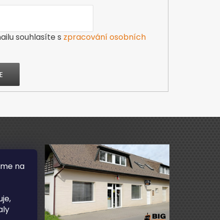
ilu souhlasíte s
zpracování osobních
E
Výdejna zboží
áme na
je,
aly