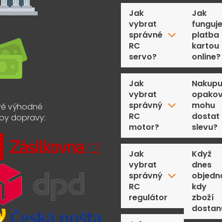
Jak
Jak
vybrat
funguj
správné
platba
RC
kartou
servo?
online?
Jak
Nakupu
vybrat
opakov
správný
mohu
ě výhodné
RC
dostat
by dopravy:
motor?
slevu?
Jak
Když
vybrat
dnes
správný
objedn
RC
kdy
regulátor
zboží
dostan