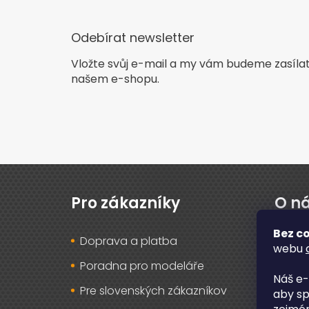
Odebírat newsletter
Vložte svůj e-mail a my vám budeme zasíla
našem e-shopu.
Z
á
p
Pro zákazníky
O n
a
t
Bez co
Doprava a platba
O ná
í
webu
Poradna pro modeláře
Rec
Náš e-
Pre slovenských zákazníkov
Záru
aby sp