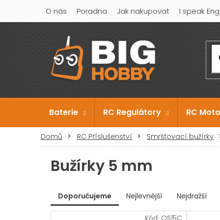
Přejít
O nás
Poradna
Jak nakupovat
I speak Eng
na
obsah
Baterie
RC Regulátory
RC Moto
Domů
RC Příslušenství
Smršťovací bužírky
Bužírky 5 mm
V
Doporučujeme
Nejlevnější
Nejdražší
ý
Ř
p
Kód:
OS15C