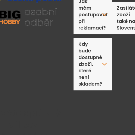
Jak
mám
Zasílát
postupovat
zboží
při
také n
reklamaci?
Sloven
Kdy
bude
dostupné
zboží,
které
není
skladem?
jděte správný
díl bez