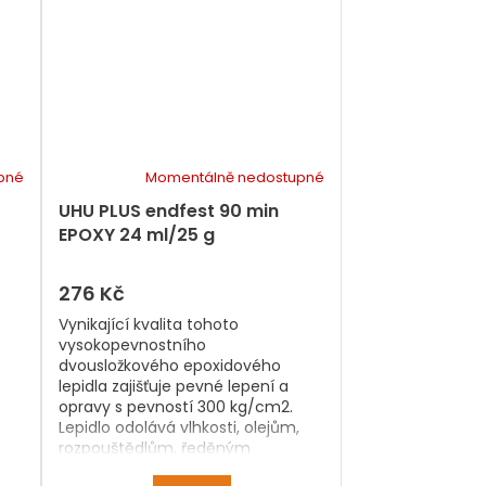
pné
Momentálně nedostupné
UHU PLUS endfest 90 min
EPOXY 24 ml/25 g
276 Kč
Vynikající kvalita tohoto
vysokopevnostního
dvousložkového epoxidového
lepidla zajišťuje pevné lepení a
opravy s pevností 300 kg/cm2.
Lepidlo odolává vlhkosti, olejům,
rozpouštědlům, ředěným
kyselinám a louhům. Má vysokou