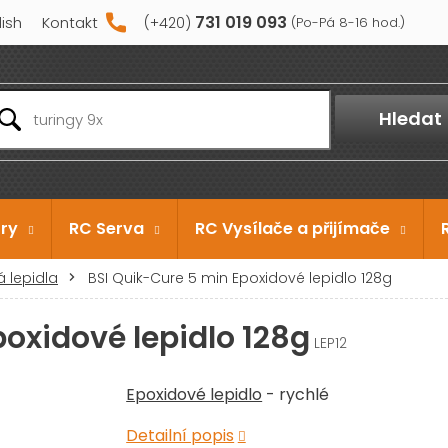
731 019 093
lish
Kontakt
Hledat
ry
RC Serva
RC Vysílače a přijímače
 lepidla
BSI Quik-Cure 5 min Epoxidové lepidlo 128g
oxidové lepidlo 128g
LEP12
Epoxidové lepidlo
- rychlé
Detailní popis