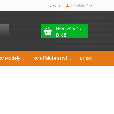
CZK
Přihlášení
Nákupní košík
RC Modely
RC Příslušenství
Bazar
Dárko