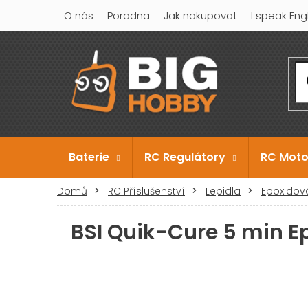
Přejít
O nás
Poradna
Jak nakupovat
I speak Eng
na
obsah
Baterie
RC Regulátory
RC Moto
Domů
RC Příslušenství
Lepidla
Epoxidová
BSI Quik-Cure 5 min Ep