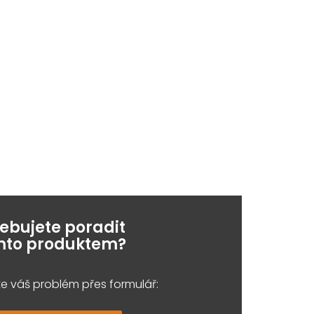
řebujete poradit
ímto produktem?
e váš problém přes formulář: