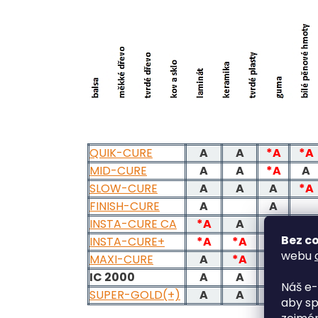
QUIK-CURE
A
A
*A
*A
MID-CURE
A
A
*A
A
SLOW-CURE
A
A
A
*A
FINISH-CURE
A
A
INSTA-CURE CA
*A
A
Bez co
INSTA-CURE+
*A
*A
A
A
webu
MAXI-CURE
A
*A
*A
*A
IC 2000
A
A
A
*A
Náš e-
SUPER-GOLD(+)
A
A
A
A
aby sp