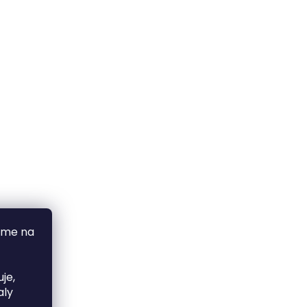
áme na
je,
aly