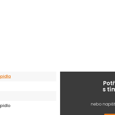
pidla
Pot
s t
nebo napišt
pidlo