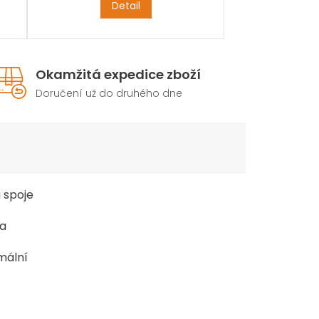
tepelnou odolnost od -40°C do
Detail
+100°C. Po vytvrzení se dá vrtat a
přetírat.
Okamžitá expedice zboží
Doručení už do druhého dne
 spoje
na
mální