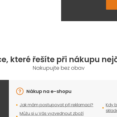
e, které řešíte při nákupu nej
Nakupujte bez obav
Nákup na e-shopu
Jak mám postupovat při reklamaci?
Kdy b
skla
Můžu si u Vás vyzvednout zboží