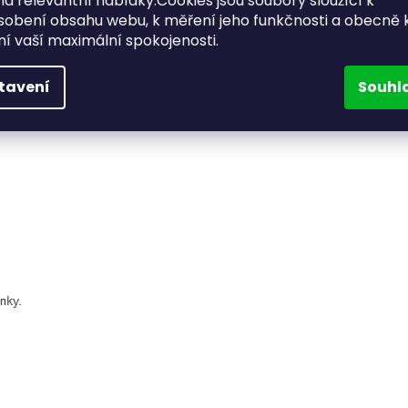
a relevantní nabídky.Cookies jsou soubory sloužící k
sobení obsahu webu, k měření jeho funkčnosti a obecně 
ění vaší maximální spokojenosti.
tavení
Souhl