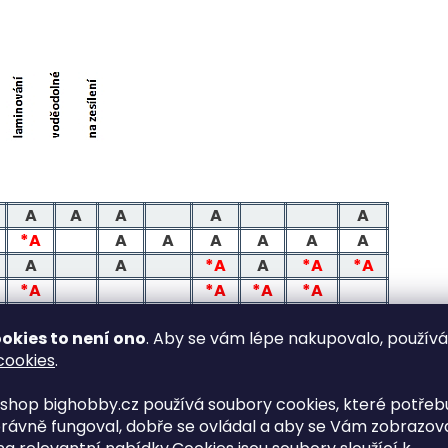
A
A
A
A
A
*A
A
A
A
A
A
A
A
A
*A
A
*A
*A
*A
*A
*A
*A
A
*A
A
A
okies to není ono
. Aby se vám lépe nakupovalo, použív
A
A
A
A
A
A
A
cookies
.
*A
*A
*A
*A
*A
A
*A
*A
A
*A
*A
A
A
*A
shop bighobby.cz používá soubory cookies, které potřebu
A
A
A
*A
*A
A
A
A
rávně fungoval, dobře se ovládal a aby se Vám zobrazov