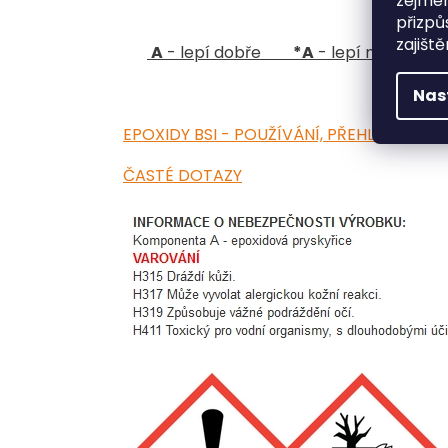
zejmén
přizpů
zajišt
A
- lepí dobře
*
A
- lepí nejlépe
Nas
EPOXIDY BSI - POUŽÍVÁNÍ, PŘEHLED
ČASTÉ DOTAZY