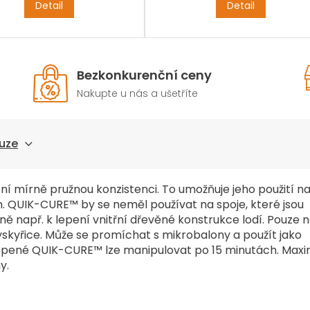
Detail
Detail
Bezkonkurenční ceny
Nakupte u nás a ušetříte
uze
 mírně pružnou konzistenci. To umožňuje jeho použití na
 QUIK-CURE™ by se neměl používat na spoje, které jsou
ě např. k lepení vnitřní dřevěné konstrukce lodí. Pouze 
kyřice. Může se promíchat s mikrobalony a použít jako
 slepené QUIK-CURE™ lze manipulovat po 15 minutách. Maxi
y.