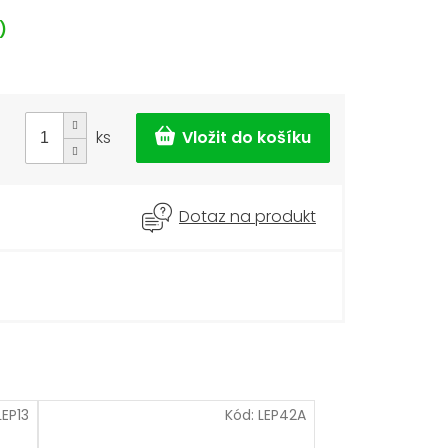
)
ks
Dotaz na produkt
LEP13
Kód:
LEP42A