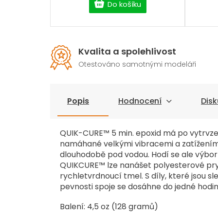
Do košíku
Kvalita a spolehlivost
Otestováno samotnými modeláři
Popis
Hodnocení
Disk
QUIK-CURE™ 5 min. epoxid má po vytrvzení
namáhané velkými vibracemi a zatížením.
dlouhodobě pod vodou. Hodí se ale výborn
QUIKCURE™ lze nanášet polyesterové prys
rychletvrdnoucí tmel. S díly, které jsou
pevnosti spoje se dosáhne do jedné hodin
Balení: 4,5 oz (128 gramů)