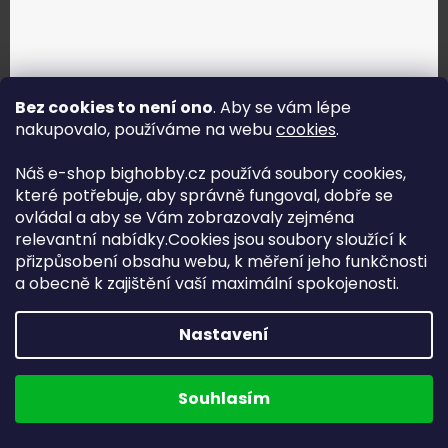
Bez cookies to není ono
. Aby se vám lépe
nakupovalo, používáme na webu
cookies
.
Jak vybrat správné servo?
Náš e-shop bighobby.cz používá soubory cookies,
které potřebuje, aby správně fungoval, dobře se
Najít správné servo
ovládal a aby se Vám zobrazovaly zejména
relevantní nabídky.Cookies jsou soubory sloužící k
přizpůsobení obsahu webu, k měření jeho funkčnosti
a obecně k zajištění vaší maximální spokojenosti.
Copyright (c) 2016 -2026 Big hobby.cz - všechna práva
Nastavení
vyhrazena
Na UX & Web Design je tu
Lukáš Dubina
Běžíme na
Souhlasím
Shoptet