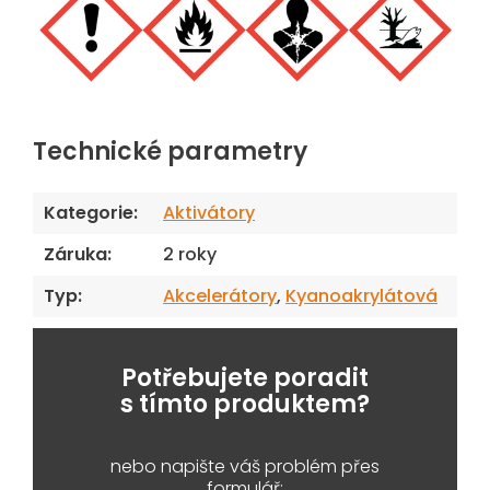
Technické parametry
Kategorie
:
Aktivátory
Záruka
:
2 roky
Typ
:
Akcelerátory
,
Kyanoakrylátová
Potřebujete poradit
s tímto produktem?
nebo napište váš problém přes
formulář: