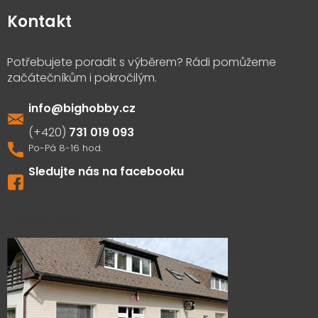
Kontakt
info
@
bighobby.cz
731 019 093
Sledujte nás na facebooku
Výdejna zboží