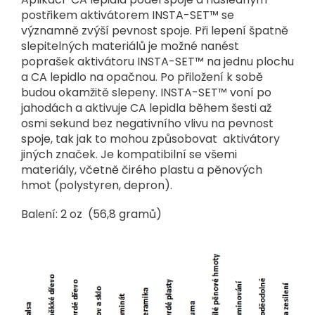
postřikem aktivátorem INSTA-SET™ se
významně zvýší pevnost spoje. Při lepení špatně
slepitelných materiálů je možné nanést
poprašek aktivátoru INSTA-SET™ na jednu plochu
a CA lepidlo na opačnou. Po přiložení k sobě
budou okamžitě slepeny. INSTA-SET™ voní po
jahodách a aktivuje CA lepidla během šesti až
osmi sekund bez negativního vlivu na pevnost
spoje, tak jak to mohou způsobovat aktivátory
jiných značek. Je kompatibilní se všemi
materiály, včetně čirého plastu a pěnových
hmot (polystyren, depron).
Balení:
2 oz (56,8 gramů)