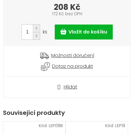
208 Kč
172 Kč bez DPH
Měrná
cena:
ks
Možnosti doručení
Dotaz na produkt
Hlídat
Související produkty
Kód:
LEP08B
Kód:
LEP19