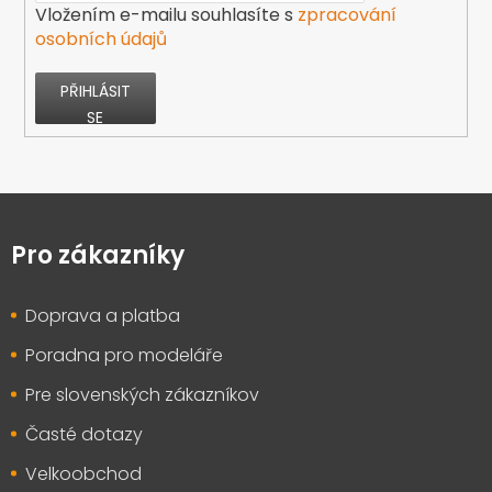
Vložením e-mailu souhlasíte s
zpracování
osobních údajů
PŘIHLÁSIT
SE
Z
á
p
Pro zákazníky
a
t
Doprava a platba
í
Poradna pro modeláře
Pre slovenských zákazníkov
Časté dotazy
Velkoobchod