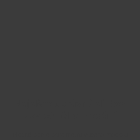
Najděte správný díl bez
zbytečného hledání
Přesně podle parametrů vašeho modelu