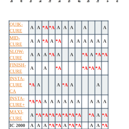
QUIK-
A
A
*A
*A
A
A
A
A
A
CURE
MID-
A
A
*A
A
*A
A
A
A
A
A
A
CURE
SLOW-
A
A
A
*A
A
A
*A
A
*A
*A
CURE
FINISH-
A
A
*A
*A
*A
*A
CURE
INSTA-
CURE
*A
A
A
*A
A
A
CA
INSTA-
*A
*A
A
A
A
A
A
A
A
A
A
CURE+
MAXI-
A
*A
*A
*A
*A
*A
*A
*A
*A
A
*A
CURE
IC 2000
A
A
A
*A
*A
A
*A
*A
A
A
*A