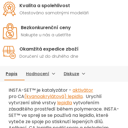
Kvalita a spolehlivost
Otestováno samotnými modeláři
Bezkonkurenční ceny
Nakupte u nás a ušetříte
Okamžitá expedice zboží
Doručení už do druhého dne
Popis
Hodnocení
Diskuze
INSTA-SET™
je katalyzátor -
aktivátor
pro C
A
(kyanoakrylátová) lepidla
. Urychlí
vytvrzení silné vrstvy
lepidla
vytvořením
zásaditého prostředí během polymerace. INSTA-
SET™ ve spreji se se používá na lepidlo, které
vyteče ze spoje po stisknutí lepených dílů.
Aplikací CA lepidla podél spoje a následným