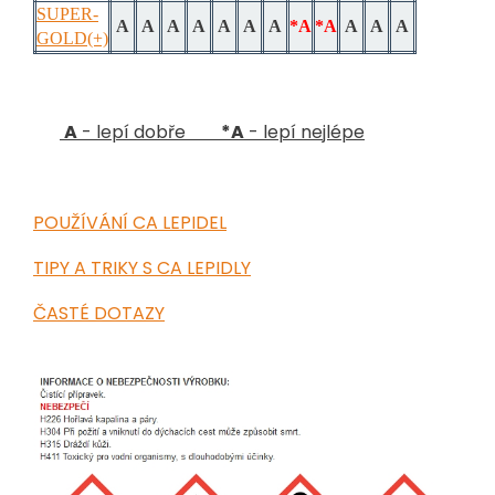
SUPER-
A
A
A
A
A
A
A
*A
*A
A
A
A
GOLD(+)
A
- lepí dobře
*
A
- lepí nejlépe
POUŽÍVÁNÍ CA LEPIDEL
TIPY A TRIKY S CA LEPIDLY
ČASTÉ DOTAZY