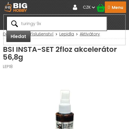
Přejít
CZK
na
obsah
Domů
RC Příslušenství
Lepidla
Aktivátory
Hledat
BSI INSTA-SET 2floz akcelerátor
56,8g
LEP18