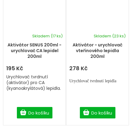
Skladem
(17 ks)
Skladem
(23 ks)
Aktivátor SENUS 200ml -
Aktivátor - urychlovač
urychlovač CA lepidel
vteřinového lepidla
200ml
200ml
195 Kč
278 Kč
Urychlovač tvrdnutí
Urychlovač tvrdnutí lepidla
(aktivátor) pro C
A
(kyanoakrylátová) lepidla.
Do košíku
Do košíku