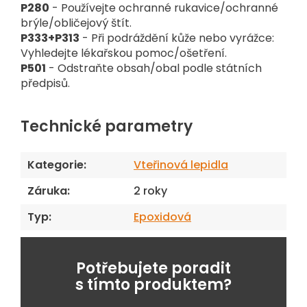
P280
- Používejte ochranné rukavice/ochranné
brýle/obličejový štít.
P333+P313
- Při podráždění kůže nebo vyrážce:
Vyhledejte lékařskou pomoc/ošetření.
P501
- Odstraňte obsah/obal podle státních
předpisů.
Technické parametry
Kategorie
:
Vteřinová lepidla
Záruka
:
2 roky
Typ
:
Epoxidová
Potřebujete poradit
s tímto produktem?