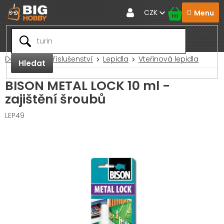
Přejít
CZK
na
obsah
Domů
RC Příslušenství
Lepidla
Vteřinová lepidla
Hledat
BISON METAL LOCK 10 ml -
zajištění šroubů
LEP49