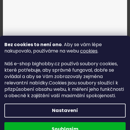
Bez cookies to není ono
. Aby se vám lépe
nakupovalo, používáme na webu
cookies
.
Jak vybrat správné servo?
Náš e-shop bighobby.cz používá soubory cookies,
které potřebuje, aby správně fungoval, dobře se
Najít správné servo
ovládal a aby se Vám zobrazovaly zejména
relevantní nabídky.Cookies jsou soubory sloužící k
přizpůsobení obsahu webu, k měření jeho funkčnosti
a obecně k zajištění vaší maximální spokojenosti.
Copyright (c) 2016 -2026 Big hobby.cz - všechna práva
Nastavení
vyhrazena
Na UX & Web Design je tu
Lukáš Dubina
Běžíme na
Souhlasím