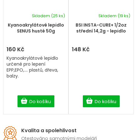
Skladem
(25 ks)
Skladem
(19 ks)
Kyanoakrylátové lepidlo
BSI INSTA-CURE+ 1/2oz
SENUS husté 50g
střední 14,2g - lepidlo
160 Kč
148 Kč
Kyanoakrylátové lepidlo
určené pro lepení
EPP,EPO,.... plastů, dřeva,
balzy.
Do košíku
Do košíku
Kvalita a spolehlivost
Otestováno samotnými modeláři