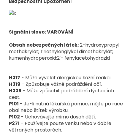
Bezpečnostní upozornění
Signální slovo: VAROVÁNÍ
Obsah nebezpečných látek:
2-hydroxypropyl
methakrylát; Triethylenglykol dimethakrylát;
kumenhydroperoxid;2'- fenylacetohydrazid
H317
- Může vyvolat alergickou kožní reakci.
H319
- Způsobuje vážné podráždění očí.
H335
- Může způsobit podráždění dýchacích
cest.
P101
- Je-li nutná lékařská pomoc, mějte po ruce
obal nebo štítek výrobku.
P102
- Uchovávejte mimo dosah dětí.
P271
- Používejte pouze venku nebo v dobře
větraných prostorách.