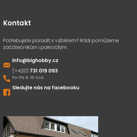
Kontakt
info
@
bighobby.cz
731 019 093
Sledujte nás na facebooku
Výdejna zboží