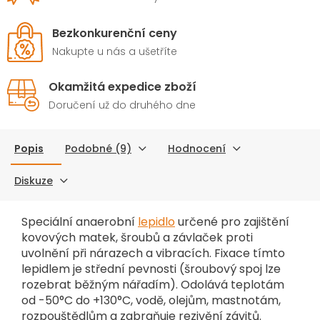
Bezkonkurenční ceny
Nakupte u nás a ušetříte
Okamžitá expedice zboží
Doručení už do druhého dne
Popis
Podobné (9)
Hodnocení
Diskuze
Speciální anaerobní
lepidlo
určené pro zajištění
kovových matek, šroubů a závlaček proti
uvolnění při nárazech a vibracích. Fixace tímto
lepidlem je střední pevnosti (šroubový spoj lze
rozebrat běžným nářadím). Odolává teplotám
od -50°C do +130°C, vodě, olejům, mastnotám,
rozpouštědlům a zabraňuje rezivění závitů.