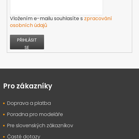
Vložením e-mailu souhlasíte s
zpracování
osobních údajů
PŘIHLÁSIT
SE
Z
á
p
Pro zákazníky
a
t
Doprava a platba
í
Poradna pro modeláře
Pre slovenských zákazníkov
Časté dotazy